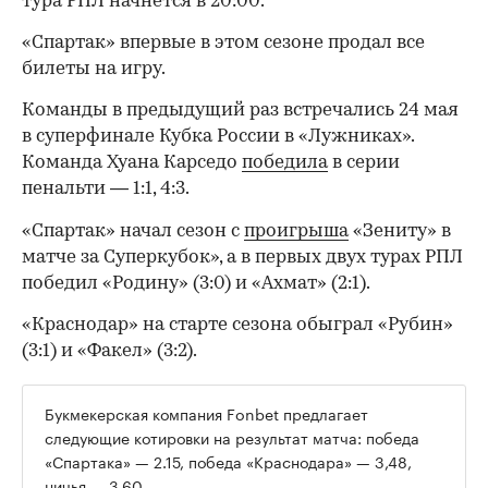
тура РПЛ начнется в 20:00.
«Спартак» впервые в этом сезоне продал все
билеты на игру.
Команды в предыдущий раз встречались 24 мая
в суперфинале Кубка России в «Лужниках».
Команда Хуана Карседо
победила
в серии
пенальти — 1:1, 4:3.
«Спартак» начал сезон с
проигрыша
«Зениту» в
матче за Суперкубок», а в первых двух турах РПЛ
победил «Родину» (3:0) и «Ахмат» (2:1).
«Краснодар» на старте сезона обыграл «Рубин»
(3:1) и «Факел» (3:2).
Букмекерская компания Fonbet предлагает
следующие котировки на результат матча: победа
00:00
/
00:00
«Спартака» — 2.15, победа «Краснодара» — 3,48,
ничья — 3,60.