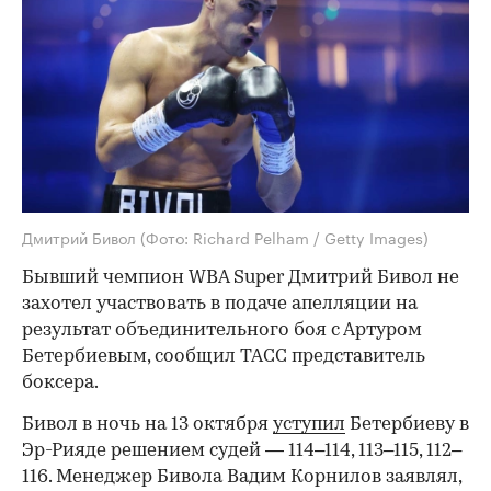
Дмитрий Бивол
(Фото: Richard Pelham / Getty Images)
Бывший чемпион WBA Super Дмитрий Бивол не
захотел участвовать в подаче апелляции на
результат объединительного боя с Артуром
Бетербиевым, сообщил ТАСС представитель
боксера.
Бивол в ночь на 13 октября
уступил
Бетербиеву в
Эр-Рияде решением судей — 114–114, 113–115, 112–
116. Менеджер Бивола Вадим Корнилов заявлял,