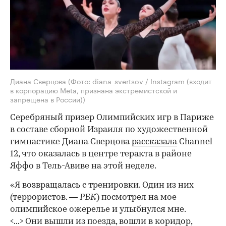
Диана Сверцова
(Фото: diana_svertsov / Instagram (входит
в корпорацию Meta, признана экстремистской и
запрещена в России))
Серебряный призер Олимпийских игр в Париже
в составе сборной Израиля по художественной
гимнастике Диана Сверцова
рассказала
Channel
12, что оказалась в центре теракта в районе
Яффо в Тель-Авиве на этой неделе.
«Я возвращалась с тренировки. Один из них
(террористов. —
РБК
) посмотрел на мое
олимпийское ожерелье и улыбнулся мне.
<...> Они вышли из поезда, вошли в коридор,