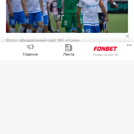
Фото: официальный сайт ФК «Сочи»
Футболисты «Сочи» не смогли вылететь в
Главное
Лента
Реклама, «Фонбет ТВ»
Москву на запланированный на 7 августа матч с
«Торпедо» из-за ограничений в работе
аэропорта,
сообщила
пресс-служба клуба.
Команда отправится на игру в пятницу двумя
группами из соседних аэропортов.
Ранее в четверг в клубе
сообщили
«Спорт-
Экспрессу», что из-за отмены рейса попросили
ФНЛ перенести матч на 8 августа.
В «Сочи» отметили, что искали альтернативные
варианты перелета, а поездом или автобусом