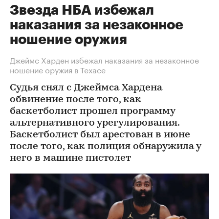
Звезда НБА избежал
наказания за незаконное
ношение оружия
Джеймс Харден избежал наказания за незаконное
ношение оружия в Техасе
Судья снял с Джеймса Хардена
обвинение после того, как
баскетболист прошел программу
альтернативного урегулирования.
Баскетболист был арестован в июне
после того, как полиция обнаружила у
него в машине пистолет