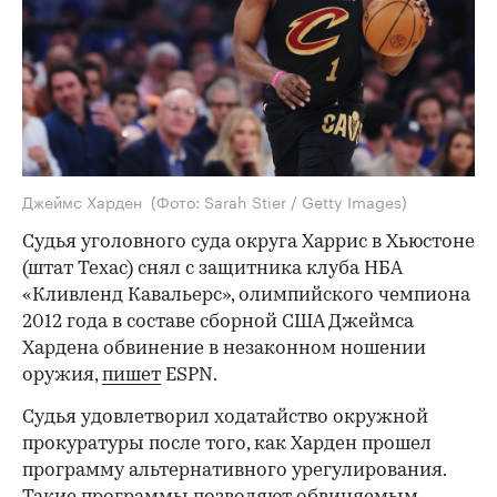
Джеймс Харден
(Фото: Sarah Stier / Getty Images)
Судья уголовного суда округа Харрис в Хьюстоне
(штат Техас) снял с защитника клуба НБА
«Кливленд Кавальерс», олимпийского чемпиона
2012 года в составе сборной США Джеймса
Хардена обвинение в незаконном ношении
оружия,
пишет
ESPN.
Судья удовлетворил ходатайство окружной
прокуратуры после того, как Харден прошел
программу альтернативного урегулирования.