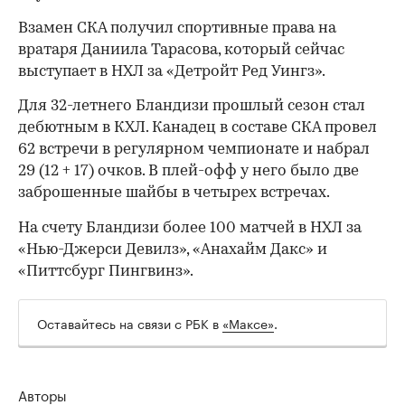
Взамен СКА получил спортивные права на
вратаря Даниила Тарасова, который сейчас
выступает в НХЛ за «Детройт Ред Уингз».
Для 32-летнего Бландизи прошлый сезон стал
дебютным в КХЛ. Канадец в составе СКА провел
62 встречи в регулярном чемпионате и набрал
29 (12 + 17) очков. В плей-офф у него было две
заброшенные шайбы в четырех встречах.
На счету Бландизи более 100 матчей в НХЛ за
«Нью-Джерси Девилз», «Анахайм Дакс» и
«Питтсбург Пингвинз».
Оставайтесь на связи с РБК в
«Максе»
.
Авторы
00:00
/
00:00