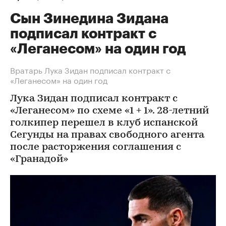
Сын Зинедина Зидана
подписал контракт с
«Леганесом» на один год
Вратарь Лука Зидан подписал контракт с
«Леганесом» на один год
Лука Зидан подписал контракт с
«Леганесом» по схеме «1 + 1». 28-летний
голкипер перешел в клуб испанской
Сегунды на правах свободного агента
после расторжения соглашения с
«Гранадой»