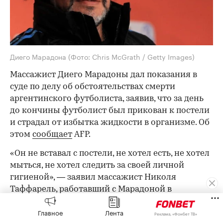
Диего Марадона
(Фото: Chris McGrath / Getty Images)
Массажист Диего Марадоны дал показания в
суде по делу об обстоятельствах смерти
аргентинского футболиста, заявив, что за день
до кончины футболист был прикован к постели
и страдал от избытка жидкости в организме. Об
этом
сообщает
AFP.
«Он не вставал с постели, не хотел есть, не хотел
мыться, не хотел следить за своей личной
гигиеной», — заявил массажист Николя
Таффарель, работавший с Марадоной в
последние дни его жизни, на процессе в
Главное
Лента
Аргентине 6 августа.
Реклама, «Фонбет ТВ»