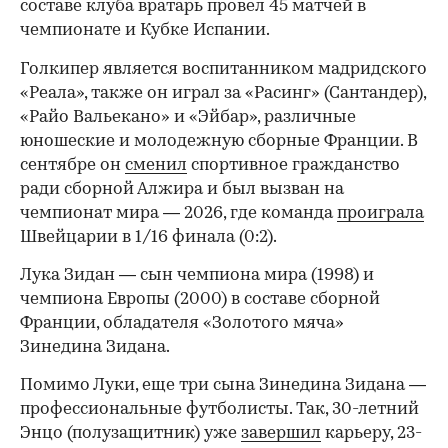
составе клуба вратарь провел 45 матчей в
чемпионате и Кубке Испании.
Голкипер является воспитанником мадридского
«Реала», также он играл за «Расинг» (Сантандер),
«Райо Вальекано» и «Эйбар», различные
юношеские и молодежную сборные Франции. В
сентябре он
сменил
спортивное гражданство
ради сборной Алжира и был вызван на
чемпионат мира — 2026, где команда
проиграла
Швейцарии в 1/16 финала (0:2).
00:00
/
00:00
Лука Зидан — сын чемпиона мира (1998) и
чемпиона Европы (2000) в составе сборной
Франции, обладателя «Золотого мяча»
Зинедина Зидана.
Помимо Луки, еще три сына Зинедина Зидана —
профессиональные футболисты. Так, 30-летний
Энцо (полузащитник) уже
завершил
карьеру, 23-