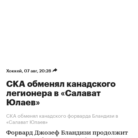
Хоккей
⁠,
07 авг, 20:28
СКА обменял канадского
легионера в «Салават
Юлаев»
СКА обменял канадского форварда Бландизи в
«Салават Юлаев»
Форвард Джозеф Бландизи продолжит