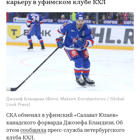
карьеру в уфимском клубе КХЛ
Джозеф Бландизи
(Фото: Maksim Konstantinov / Global
Look Press)
СКА обменял в уфимский «Салават Юлаев»
канадского форварда Джозефа Бландизи. Об
этом
сообщила
пресс-служба петербургского
клуба КХЛ.