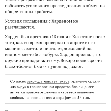
Такие программы позволяют обвиняемым
избежать уголовного преследования в обмен на
общественные работы.
Условия соглашения с Харденом не
разглашаются.
Харден был
арестован
13 июня в Хьюстоне после
того, как во время проверки на дороге в его
машине заметили пистолет, лежавший на
видном месте без кобуры. Харден признал, что
оружие принадлежит ему. Вскоре после ареста
баскетболист был отпущен под залог.
Согласно
законодательству Техаса
, хранение оружия
00:00
/
00:00
«на виду» в транспортном средстве без лицензии
является правонарушением и карается лишением
свободы на срок до года и штрафом до $4 тыс.