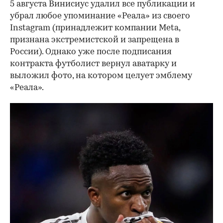
5 августа Винисиус удалил все публикации и
убрал любое упоминание «Реала» из своего
Instagram (принадлежит компании Meta,
признана экстремистской и запрещена в
России). Однако уже после подписания
контракта футболист вернул аватарку и
выложил фото, на котором целует эмблему
«Реала».