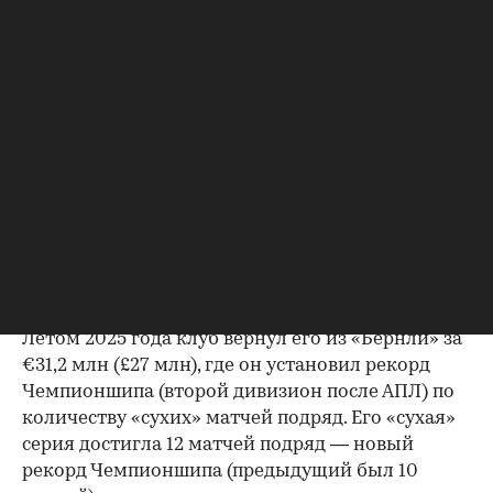
составила €46,7 млн (£40 млн) плюс бонусы.
Этот переход стал рекордным в истории
«Лидса», побив предыдущее достижение — €41,5
млн (£35,5 млн), заплаченные за Жоржиньо
Рюттера из «Хоффенхайма» в январе 2023 года.
Кроме того, Траффорд
стал
самым дорогим
британским вратарем в истории. Его переход в
«Лидс» превзошел трансфер Джордана
Пикфорда из «Сандерленда» в «Эвертон» за £30
млн в 2017 году.
Траффорд — воспитанник «Манчестер Сити».
Летом 2025 года клуб вернул его из «Бернли» за
€31,2 млн (£27 млн), где он установил рекорд
00:00
/
00:00
Чемпионшипа (второй дивизион после АПЛ) по
количеству «сухих» матчей подряд. Его «сухая»
серия достигла 12 матчей подряд — новый
рекорд Чемпионшипа (предыдущий был 10