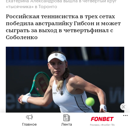
«тысячника» в Торонто
Российская теннисистка в трех сетах
победила австралийку Гибсон и может
сыграть за выход в четвертьфинал с
Соболенко
Главное
Лента
Реклама, «Фонбет ТВ»
Екатерина Александрова
(Фото: Justin Ford / Getty Images)