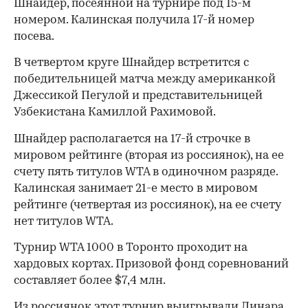
Шнайдер, посеянной на турнире под 15-м
номером. Калинская получила 17-й номер
посева.
В четвертом круге Шнайдер встретится с
победительницей матча между американкой
Джессикой Пегулой и представительницей
Узбекистана Камиллой Рахимовой.
Шнайдер располагается на 17-й строчке в
мировом рейтинге (вторая из россиянок), на ее
счету пять титулов WTA в одиночном разряде.
Калинская занимает 21-е место в мировом
рейтинге (четвертая из россиянок), на ее счету
нет титулов WTA.
Турнир WTA 1000 в Торонто проходит на
хардовых кортах. Призовой фонд соревнований
00:00
/
00:00
составляет более $7,4 млн.
Из россиянок этот турнир выигрывали Динара