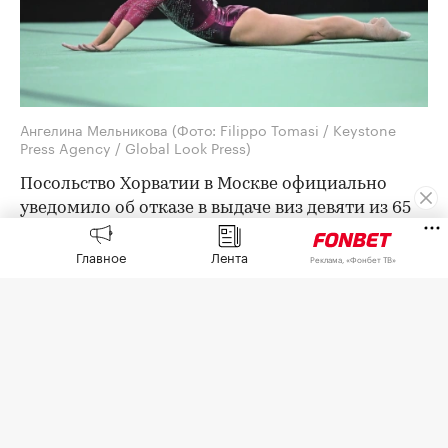
Ангелина Мельникова
(Фото: Filippo Tomasi / Keystone
Press Agency / Global Look Press)
Посольство Хорватии в Москве официально
уведомило об отказе в выдаче виз девяти из 65
членов российской делегации на предстоящий
Главное
Лента
чемпионат Европы по спортивной гимнастике.
Реклама, «Фонбет ТВ»
Об этом
сообщила
пресс-служба Федерации
гимнастики России (ФГР).
Среди них — лидеры женской сборной,
олимпийские чемпионки Ангелина Мельникова
и Виктория Листунова.
«В качестве причины отказа указано: «Не