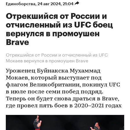
Единоборства
⁠,
24 авг 2024, 21:04
Отрекшийся от России и
отчисленный из UFC боец
вернулся в промоушен
Brave
Отрекшийся от России и отчисленный из UFC
Мокаев вернулся в промоушен Brave
Уроженец Буйнакска Мухаммад
Мокаев, который выступает под
флагом Великобритании, покинул UFC
в июле после семи побед подряд.
Теперь он будет снова драться в Brave,
где провел пять боев в 2020–2021 годах