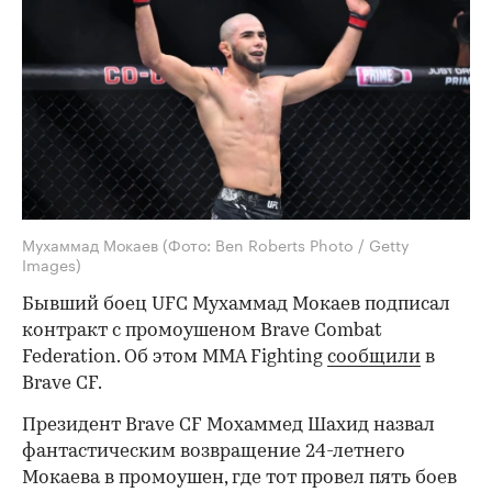
Мухаммад Мокаев
(Фото: Ben Roberts Photo / Getty
Images)
Бывший боец UFC Мухаммад Мокаев подписал
контракт с промоушеном Brave Combat
Federation. Об этом MMA Fighting
сообщили
в
Brave CF.
Президент Brave CF Мохаммед Шахид назвал
фантастическим возвращение 24-летнего
Мокаева в промоушен, где тот провел пять боев