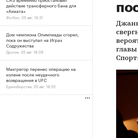
по
действие трансферного бана для
«Ахмата»
Футбол, 05 авг, 18:31
Джанн
сверг
Дом чемпиона Олимпиады сгорел,
пока он выступал на Играх
вероя
Содружества
главы
Другие, 05 авг, 18:09
Спорт
Макгрегор перенес операцию на
колене после неудачного
возвращения в UFC
Единоборства, 05 авг, 18:02