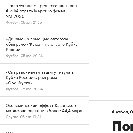
Times узнала о предложении главы
ФИФА отдать Марокко финал
ЧМ-2030
Футбол, 05 авг, 21:25
«Динамо» с помощью автогола
обыграло «Факел» на старте Кубка
России
Футбол, 05 авг, 20:36
«Спартак» начал защиту титула в
Кубке России с разгрома
«Оренбурга»
Футбол, 05 авг, 20:34
Экономический эффект Казанского
марафона оценили в более ₽4,4 млрд
Футбол
⁠,
0
Другие, 05 авг, 19:31
По
CAS временно приостановил