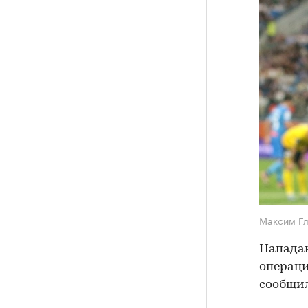
Максим Г
Напада
операци
сообщил