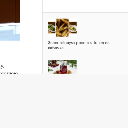
Зеленый шум: рецепты блюд из
кабачка
у.
очернюю
лрд и
Домашнее «вино» из вишни: рецепт с
летним ароматом
ществе.
явили о