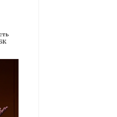
сть
РБК