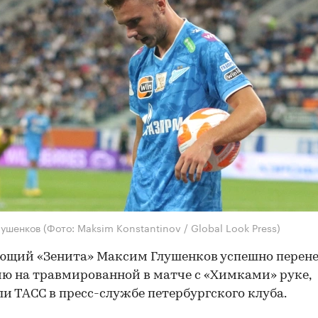
лушенков
(Фото: Maksim Konstantinov / Global Look Press)
ющий «Зенита» Максим Глушенков успешно перене
ю на травмированной в матче с «Химками» руке,
и ТАСС в пресс-службе петербургского клуба.