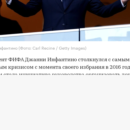
нфантино
(Фото: Carl Recine / Getty Images)
ент ФИФА Джанни Инфантино столкнулся с самым
ым кризисом с момента своего избрания в 2016 год
 стала инициатива руководства организовать д
ю FIFA Forward Enterprise (FFE) стоимостью $20 м
 ее четверть за $4,2 млрд внешним инвесторам.
ны вызвали серьезную критику в спортивном сооб
все 55 входящих в нее национальных федераций
за
е
соревнований под эгидой ФИФА.