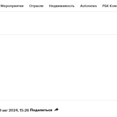
Мероприятия
Отрасли
Недвижимость
Autonews
РБК Ком
ние
РБК Курсы
РБК Life
Тренды
Визионеры
Национальн
б
Исследования
Кредитные рейтинги
Франшизы
Газета
роверка контрагентов
Политика
Экономика
Бизнес
Техно
(+6,77%)
«Северсталь» ₽700
НОВАТЭК ₽1 400
Купить
прогноз КИТ Финанс к 20.07.27
прогноз SberCIB к
Поделиться
9 авг 2024, 15:26