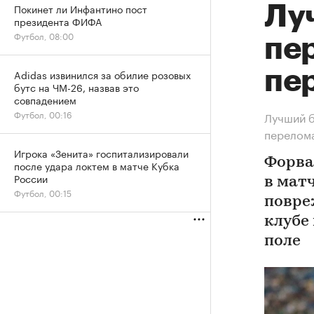
Покинет ли Инфантино пост
Лу
президента ФИФА
Футбол, 08:00
пе
пе
Adidas извинился за обилие розовых
бутс на ЧМ-26, назвав это
совпадением
Футбол, 00:16
Лучший 
перелома
Игрока «Зенита» госпитализировали
Форва
после удара локтем в матче Кубка
России
в мат
Футбол, 00:15
повре
клубе
поле