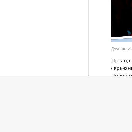
Джанни И
Презид
серьезн
Поводом
компани
продать
Эти пла
УЕФА и 
бойкот