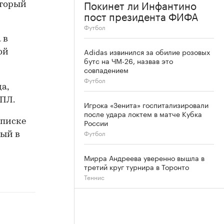
Покинет ли Инфантино
оторый
пост президента ФИФА
Футбол
 в
Adidas извинился за обилие розовых
ой
бутс на ЧМ-26, назвав это
совпадением
Футбол
а,
РПЛ.
Игрока «Зенита» госпитализировали
после удара локтем в матче Кубка
России
списке
Футбол
рый в
Мирра Андреева уверенно вышла в
третий круг турнира в Торонто
Теннис