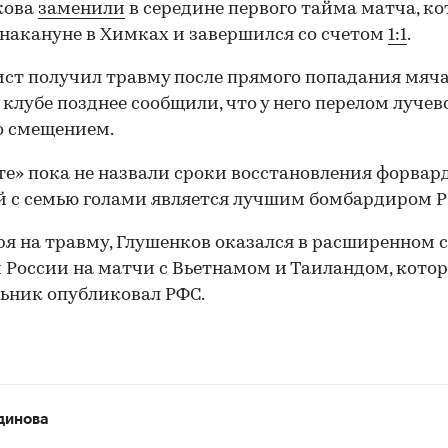
кова
заменили
в середине первого тайма матча, к
накануне в Химках и завершился со счетом
1:1
.
ст получил травму после прямого попадания мяча
В клубе позднее сообщили, что у него перелом лучев
о смещением.
те» пока не назвали сроки восстановления форвард
 с семью голами является лучшим бомбардиром 
я на травму, Глушенков оказался в расширенном 
 России на матчи с Вьетнамом и Таиландом, кото
ьник опубликовал РФС.
динова