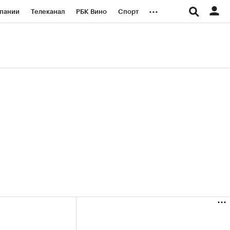
...
пании
Телеканал
РБК Вино
Спорт
ые проекты
Город
Стиль
Крипто
Спецпроекты СПб
логии и медиа
Финансы
(+34,24%)
(+29,76%)
«Русагро» ₽120
Купить
Купить
 27.07.27
прогноз ПСБ к 26.07.27