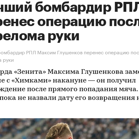
чший бомбардир РП
ренес операцию пос
релома руки
бомбардир РПЛ Максим Глушенков перенес операцию по
 руки
рда «Зенита» Максима Глушенкова за
че с «Химками» накануне — он получил
ждение после прямого попадания мяча.
 пока не назвали дату его возвращения 