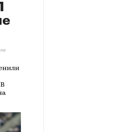
Л
ле
сле
менили
 В
на