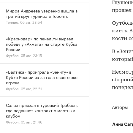
Глушен
Мирра Андреева уверенно вышла в
прошел 
третий круг турнира в Торонто
Теннис, 05 авг, 23:54
Футболи
кисть. 
«Краснодар» по пенальти вырвал
кости с
победу у «Ахмата» на старте Кубка
России
В «Зени
Футбол, 05 авг, 23:15
который
«Балтика» проиграла «Зениту» в
Несмотр
Кубке России из-за гола своего экс-
сборной
игрока
понедел
Футбол, 05 авг, 22:51
Салах приехал в турецкий Трабзон,
Авторы
где подпишет контракт с местным
клубом
Футбол, 05 авг, 21:46
Анна Сат