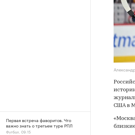
Александ
Российс
истории
журнали
США в М
«Москва
Первая встреча фаворитов. Что
важно знать о третьем туре РПЛ
близкие
Футбол, 09:15