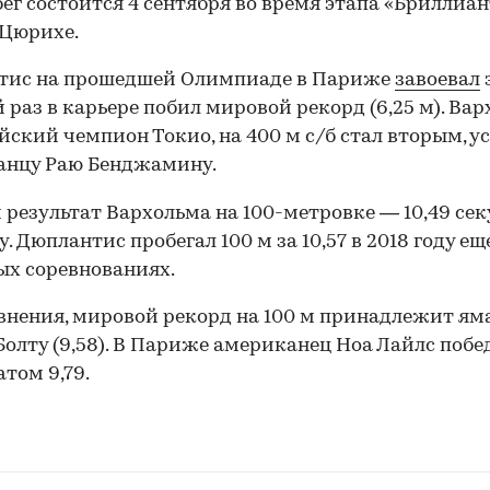
бег состоится 4 сентября во время этапа «Бриллиа
 Цюрихе.
тис на прошедшей Олимпиаде в Париже
завоевал
 раз в карьере побил мировой рекорд (6,25 м). Вар
ский чемпион Токио, на 400 м с/б стал вторым, у
анцу Раю Бенджамину.
результат Вархольма на 100-метровке — 10,49 сек
у. Дюплантис пробегал 100 м за 10,57 в 2018 году ещ
х соревнованиях.
внения, мировой рекорд на 100 м принадлежит ям
Болту (9,58). В Париже американец Ноа Лайлс побе
атом 9,79.