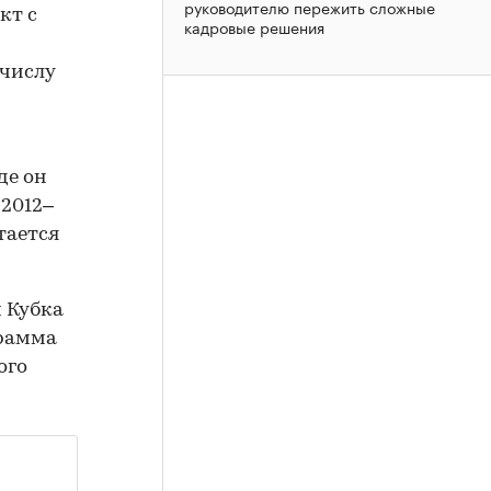
руководителю пережить сложные
кт с
кадровые решения
 числу
де он
 2012–
тается
 Кубка
грамма
ого