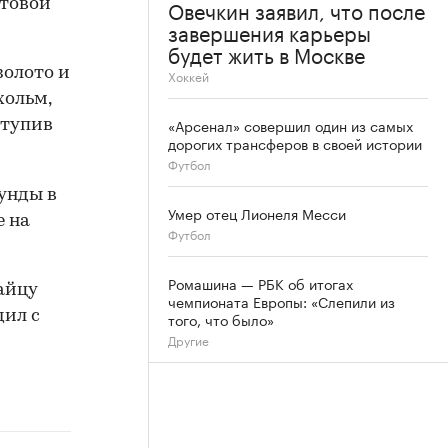
Овечкин заявил, что после
нтовой
завершения карьеры
будет жить в Москве
золото и
Хоккей
хольм,
«Арсенал» совершил один из самых
ступив
дорогих трансферов в своей истории
Футбол
унды в
Умер отец Лионеля Месси
е на
Футбол
Ромашина — РБК об итогах
айцу
чемпионата Европы: «Слепили из
дил с
того, что было»
Другие