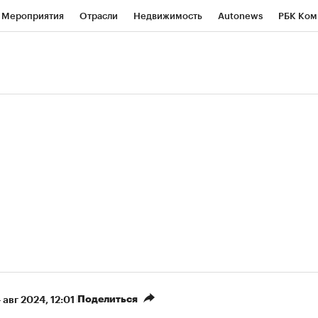
Мероприятия
Отрасли
Недвижимость
Autonews
РБК Ком
ние
РБК Курсы
РБК Life
Тренды
Визионеры
Национальн
б
Исследования
Кредитные рейтинги
Франшизы
Газета
роверка контрагентов
Политика
Экономика
Бизнес
Техно
(+89,14%)
(+33,82%)
 450
АФК «Система» ₽12
Купить
Ку
ПСБ к 29.07.27
прогноз БКС к 15.07.27
Поделиться
 авг 2024, 12:01