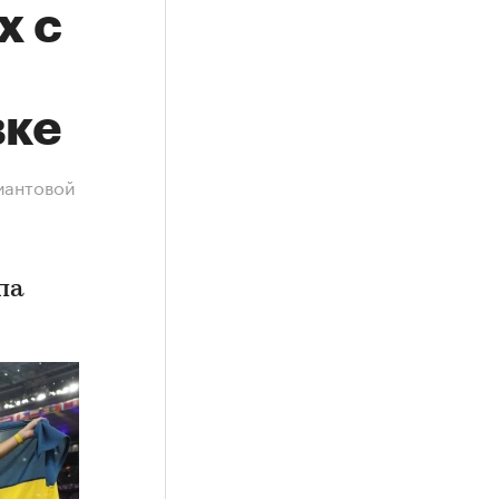
х с
вке
иантовой
па