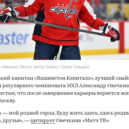
р Овечкин
(Фото: Jamie Sabau / Getty Images)
кий капитан «Вашингтон Кэпиталз», лучший снай
 регулярного чемпионата НХЛ Александр Овечкин
стам, что после завершения карьеры вернется жи
оскву.
 — мой родной город. Буду жить здесь, здесь родны
, друзья», —
цитирует
Овечкина «Матч ТВ».