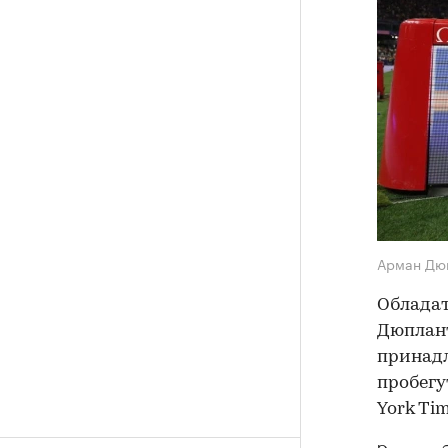
Арман Дю
Обладат
Дюплант
принадл
пробегу
York Tim