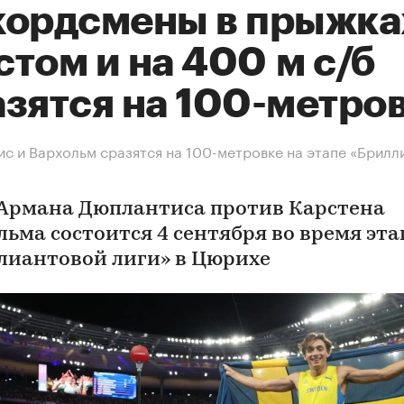
кордсмены в прыжка
том и на 400 м с/б
азятся на 100-метро
с и Вархольм сразятся на 100-метровке на этапе «Брилл
 Армана Дюплантиса против Карстена
льма состоится 4 сентября во время эта
лиантовой лиги» в Цюрихе