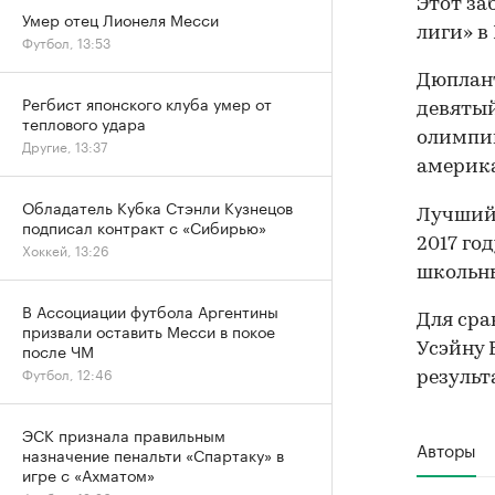
Этот за
Умер отец Лионеля Месси
лиги» в
Футбол, 13:53
Дюплан
Регбист японского клуба умер от
девятый
теплового удара
олимпий
Другие, 13:37
америк
Обладатель Кубка Стэнли Кузнецов
Лучший 
подписал контракт с «Сибирью»
2017 год
Хоккей, 13:26
школьны
В Ассоциации футбола Аргентины
Для сра
призвали оставить Месси в покое
после ЧМ
Усэйну 
Футбол, 12:46
результ
ЭСК признала правильным
Авторы
назначение пенальти «Спартаку» в
игре с «Ахматом»