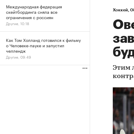
Международная федерация
Хоккей
⁠,
0
скейтбординга сняла все
ограничения с россиян
Ове
Другие, 10:18
за
Как Том Холланд готовился к фильму
о Человеке-пауке и запустил
буд
челлендж
Другие, 09:49
Этим 
контр