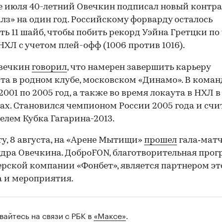
е июля 40-летний Овечкин подписал новый контра
лз» на один год. Российскому форварду осталось
ть 11 шайб, чтобы побить рекорд Уэйна Гретцки по
 НХЛ с учетом плей-офф (1006 против 1016).
Овечкин
говорил
, что намерен завершить карьеру
та в родном клубе, московском «Динамо». В коман
2001 по 2005 год, а также во время локаута в НХЛ в
дах. Становился чемпионом России 2005 года и счи
елем Кубка Гагарина-2013.
ту, 8 августа, на «Арене Мытищи»
прошел
гала‑матч
дра Овечкина. ДоброFON, благотворительная про
рской компании «Фонбет», является партнером эт
 и мероприятия.
вайтесь на связи с РБК в
«Максе»
.
00:00
/
00:00