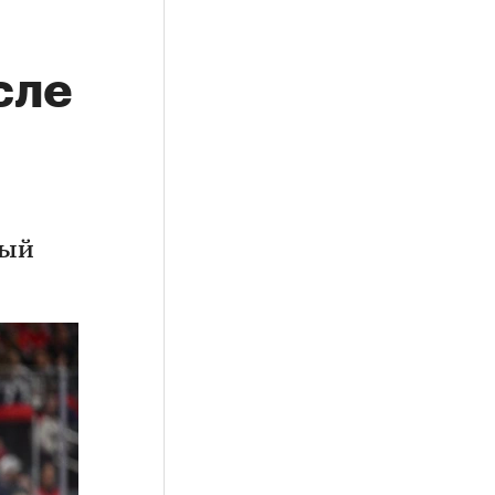
сле
вый