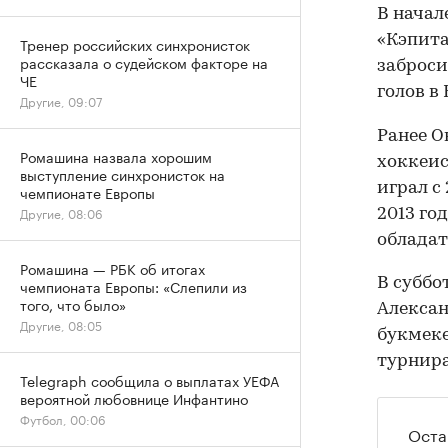
В начал
«Кэпита
Тренер российских синхронисток
рассказала о судейском факторе на
заброси
ЧЕ
голов в
Другие, 09:07
Ранее 
Ромашина назвала хорошим
хоккеис
выступление синхронисток на
играл с 
чемпионате Европы
Другие, 08:06
2013 го
обладат
Ромашина — РБК об итогах
В суббо
чемпионата Европы: «Слепили из
того, что было»
Алексан
Другие, 08:05
букмеке
турнира
Telegraph сообщила о выплатах УЕФА
вероятной любовнице Инфантино
Футбол, 00:06
Оста