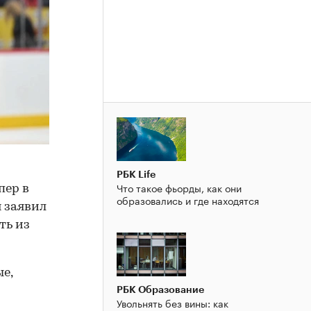
РБК Life
Что такое фьорды, как они
пер в
образовались и где находятся
 заявил
ть из
е,
РБК Образование
Увольнять без вины: как