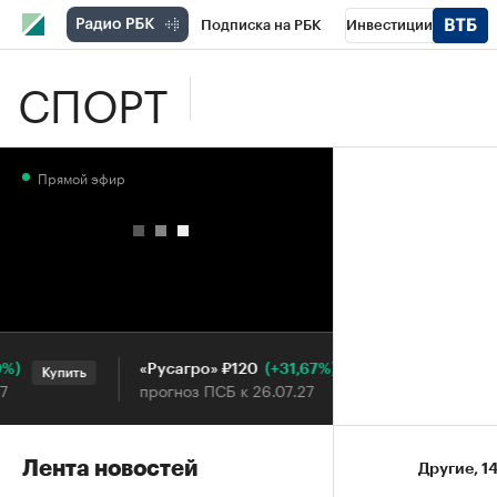
Подписка на РБК
Инвестиции
СПОРТ
Школа управления РБК
РБК Образова
РБК Бизнес-среда
Дискуссионный клу
Прямой эфир
Конференции СПб
Спецпроекты
П
Рынок наличной валюты
(+31,67%)
«Русагро» ₽120
Ozon ₽5
Купить
Купить
прогноз ПСБ к 26.07.27
прогноз 
Лента новостей
Другие
⁠,
14