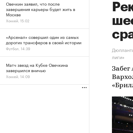
Овечкин заявил, что после
Ре
завершения карьеры будет жить в
Москве
шес
Хоккей, 15:02
ср
«Арсенал» совершил один из самых
дорогих трансферов в своей истории
Футбол, 14:39
Дюпланти
лиги»
Матч звезд на Кубке Овечкина
Забег
завершился вничью
Хоккей, 14:09
Вархо
«Брил