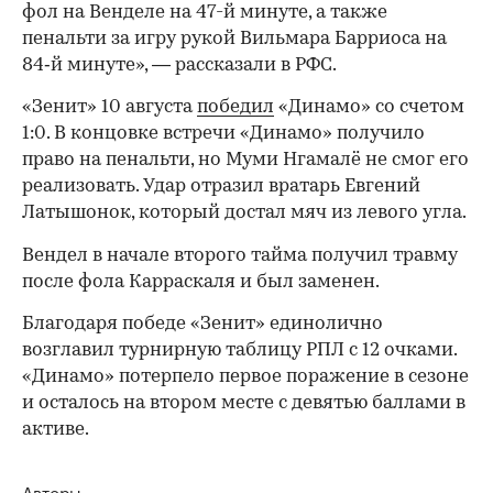
фол на Венделе на 47-й минуте, а также
пенальти за игру рукой Вильмара Барриоса на
84‑й минуте», — рассказали в РФС.
«Зенит» 10 августа
победил
«Динамо» со счетом
1:0. В концовке встречи «Динамо» получило
право на пенальти, но Муми Нгамалё не смог его
реализовать. Удар отразил вратарь Евгений
Латышонок, который достал мяч из левого угла.
Вендел в начале второго тайма получил травму
после фола Карраскаля и был заменен.
Благодаря победе «Зенит» единолично
возглавил турнирную таблицу РПЛ с 12 очками.
«Динамо» потерпело первое поражение в сезоне
и осталось на втором месте с девятью баллами в
активе.
00:00
/
00:00
Авторы