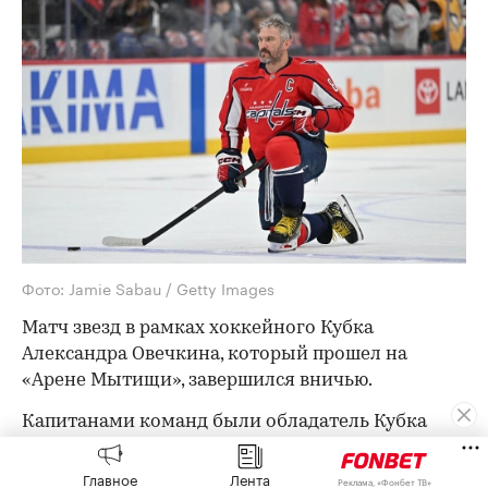
Фото: Jamie Sabau / Getty Images
Матч звезд в рамках хоккейного Кубка
Александра Овечкина, который прошел на
«Арене Мытищи», завершился вничью.
Капитанами команд были обладатель Кубка
Стэнли, капитан «Вашингтон Кэпиталз»
Александр Овечкин и олимпийский чемпион и
Главное
Лента
Реклама, «Фонбет ТВ»