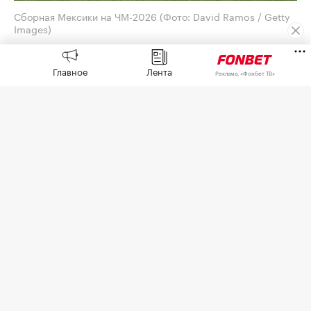
Сборная Мексики на ЧМ-2026
(Фото: David Ramos / Getty
Images)
Генеральный директор Adidas Бьорн Гульден
Главное
Лента
принес извинения за обилие розовых бутс на
Реклама, «Фонбет ТВ»
чемпионате мира по футболу 2026 года. Его
слова
приводит
O Globo.
Отвечая на вопрос агентства AFP на пресс-
конференции, посвященной квартальным
результатам, Гульден сказал, что это «случилось
случайно».
«Я думаю, что это совпадение, и надеюсь, что оно
больше не повторится», — добавил он.
По словам Гульдена, его удивило не столько
само цветовое решение, сколько то, что разные
бренды — Nike, Puma, New Balance и Skechers —
одновременно выбрали один и тот же оттенок.