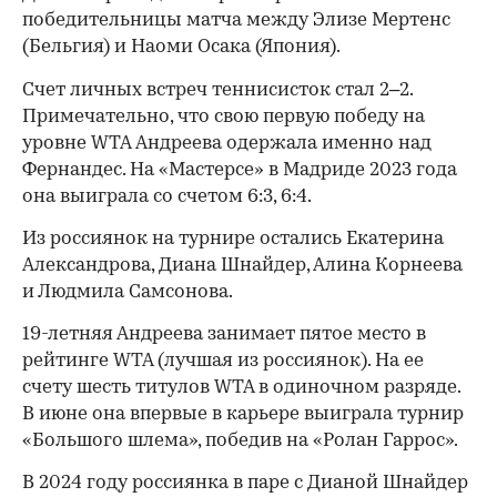
победительницы матча между Элизе Мертенс
(Бельгия) и Наоми Осака (Япония).
Счет личных встреч теннисисток стал 2–2.
Примечательно, что свою первую победу на
уровне WTA Андреева одержала именно над
Фернандес. На «Мастерсе» в Мадриде 2023 года
она выиграла со счетом 6:3, 6:4.
Из россиянок на турнире остались Екатерина
Александрова, Диана Шнайдер, Алина Корнеева
и Людмила Самсонова.
00:00
/
00:00
19-летняя Андреева занимает пятое место в
рейтинге WTA (лучшая из россиянок). На ее
счету шесть титулов WTA в одиночном разряде.
В июне она впервые в карьере выиграла турнир
«Большого шлема», победив на «Ролан Гаррос».
В 2024 году россиянка в паре с Дианой Шнайдер