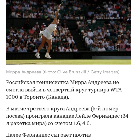
Мирра Андреева
(Фото: Clive Brunskill / Getty Images)
Российская теннисистка Мирра Андреева не
смогла выйти в четвертый круг турнира WTA
1000 в Торонто (Канада).
В матче третьего круга Андреева (5-й номер
посева) проиграла канадке Лейле Фернандес (34-
я ракетка мира) со счетом 1:6, 4:6.
Далее Фернандес сыграет против