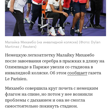
Малайка Михамбо (на инвалидной коляске)
(Фото: Dylan
Martinez / Reuters)
Немецкую легкоатлетку Малайку Михамбо
после завоевания серебра в прыжках в длину на
Олимпиаде в Париже увезли со стадиона в
инвалидной коляске. Об этом
сообщает
газета
Le Parisien.
Михамбо совершила круг почета с немецким
флагом на спине, но потом у нее возникли
проблемы с дыханием и она не смогла
самостоятельно покинуть стадион.