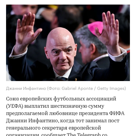
Джанни Инфантино
(Фото: Gabriel Aponte / Getty Images)
Союз европейских футбольных ассоциаций
(УЕФА) выплатил шестизначную сумму
предполагаемой любовнице президента ФИФА
Джанни Инфантино, когда тот занимал пост
генерального секретаря европейской
организации,
сообщает
The Telegraph со