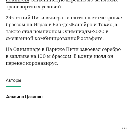
покинули
Олимпийскую деревню из-за плохих
00:00
/
00:00
транспортных условий.
29-летний Пити выиграл золото на стометровке
брассом на Играх в Рио-де-Жанейро и Токио, а
также стал чемпионом Олимпиады-2020 в
смешанной комбинированной эстафете.
На Олимпиаде в Париже Пити завоевал серебро
в заплыве на 100 м брассом. В конце июля он
перенес
коронавирус.
Авторы
Альвина Цаканян