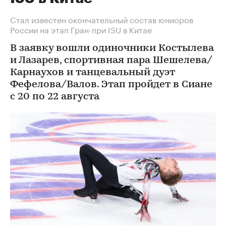
Стал известен окончательный состав юниоров
России на этап Гран-при ISU в Китае
В заявку вошли одиночники Костылева
и Лазарев, спортивная пара Шешелева/
Карнаухов и танцевальный дуэт
Фефелова/Валов. Этап пройдет в Сиане
с 20 по 22 августа