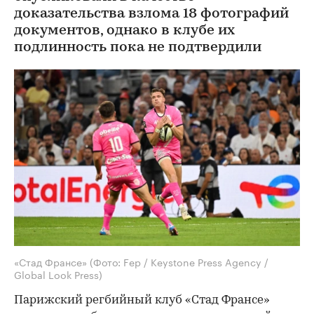
доказательства взлома 18 фотографий
документов, однако в клубе их
подлинность пока не подтвердили
«Стад Франсе»
(Фото: Fep / Keystone Press Agency /
Global Look Press)
Парижский регбийный клуб «Стад Франсе»