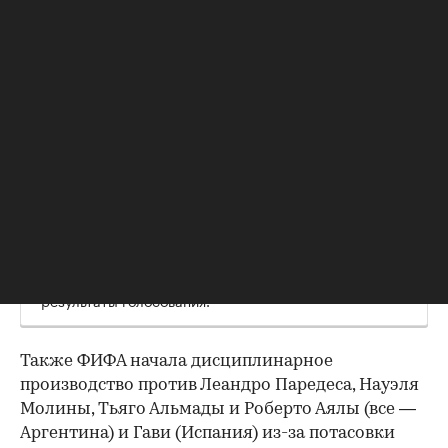
Конфликт вокруг Фолклендских островов (в
Аргентине их называют Мальвинскими) длится с XX
века. В 1982 году между Великобританией и
Аргентиной произошла война за этот архипелаг, в
результате которой погибли 649 аргентинских и 255
британских военнослужащих. Острова остались под
контролем британцев.
В 2013 году на этой территории прошел
референдум, 99,8% проголосовавших высказались за
то, чтобы остаться частью Соединенного
Королевства. Буэнос-Айрес отказывается признать
результаты голосования.
Также ФИФА начала дисциплинарное
производство против Леандро Паредеса, Науэля
Молины, Тьяго Альмады и Роберто Аялы (все —
Аргентина) и Гави (Испания) из-за потасовки