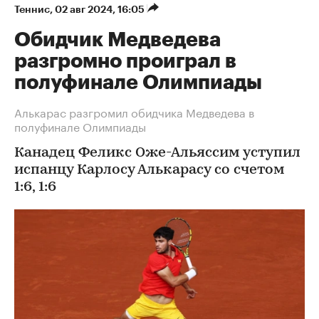
Теннис
⁠,
02 авг 2024, 16:05
Обидчик Медведева
разгромно проиграл в
полуфинале Олимпиады
Алькарас разгромил обидчика Медведева в
полуфинале Олимпиады
Канадец Феликс Оже-Альяссим уступил
испанцу Карлосу Алькарасу со счетом
1:6, 1:6