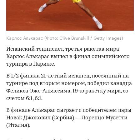
Карлос Алькарас
(Фото: Clive Brunskill / Getty Images)
Испанский теннисист, третья ракетка мира
Карлос Алькарас вышел в финал олимпийского
турнира в Париже.
В 1/2 финала 21-летний испанец, посеянный на
турнире под вторым номером, победил канадца
Феликса Оже-Альяссима, 19-ю ракетку мира, со
счетом 6:1, 6:1.
В финале Алькарас сыграет с победителем пары
Новак Джокович (Сербия) — Лоренцо Музетти
(Италия).