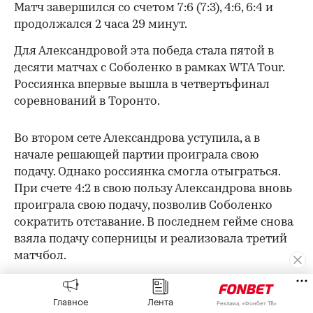
Матч завершился со счетом 7:6 (7:3), 4:6, 6:4 и
продолжался 2 часа 29 минут.
Для Александровой эта победа стала пятой в
десяти матчах с Соболенко в рамках WTA Tour.
Россиянка впервые вышла в четвертьфинал
соревнований в Торонто.
Во втором сете Александрова уступила, а в
начале решающей партии проиграла свою
подачу. Однако россиянка смогла отыграться.
При счете 4:2 в свою пользу Александрова вновь
проиграла свою подачу, позволив Соболенко
сократить отставание. В последнем гейме снова
взяла подачу соперницы и реализовала третий
матчбол.
00:00
/
00:00
Победа над Соболенко стала для Александровой
Главное
Лента
третьей над первой ракеткой мира. Ранее она
Реклама, «Фонбет ТВ»