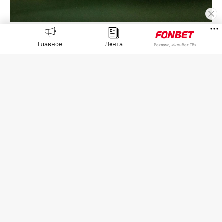
Фото: Tom Nicholson / Getty Images
Главное
Лента
Реклама, «Фонбет ТВ»
Обнаружение «небольшого количества нефти
или топлива» в Сене привело к отмене
тренировок спортсменов на открытой воде 6
августа,
сообщила
пресс-служба European
Aquatics.
В Париже проходит чемпионат Европы по
водным видам спорта, в рамках которого на
объектах на Сене разыгрывают медали в
плавании на открытой воде и в хайдайвинге.
Ближайшие старты в этих дисциплинах пройдут
7 и 8 августа.
При этом анализы показали соответствие
качества воды в реке требованиям регламента,
отметили в федерации.