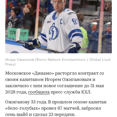
Игорь Ожиганов
(Фото: Maksim Konstantinov / Global Look
Press)
Московское «Динамо» расторгло контракт со
своим капитаном Игорем Ожигановым и
заключило с ним новое соглашение до 31 мая
2028 года,
сообщила
пресс-служба КХЛ.
Ожиганову 33 года. В прошлом сезоне капитан
«бело-голубых» провел 67 матчей, забросил
семь шайб и сделал 23 передачи.