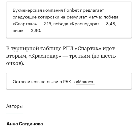
Букмекерская компания Fonbet предлагает
следующие котировки на результат матча: победа
00:00
/
00:00
«Спартака» — 2.15, победа «Краснодара» — 3,48,
ничья — 3,60.
В турнирной таблице РПЛ «Спартак» идет
вторым, «Краснодар» — третьим (по шесть
очков).
Оставайтесь на связи с РБК в
«Максе».
Авторы
Анна Сатдинова