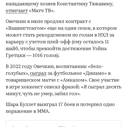
нападающему хозяев Константину Тюкавину,
отмечает
«Матч ТВ».
Овечкин в июле продлил контракт с
«Вашингтонгом» еще на один сезон, в котором
может стать рекордсменом по голам в НХЛ за
карьеру с учетом плей-офф (ему осталось 11
шайб, чтобы превзойти достижение Уэйна
Гретцки — 1016 голов).
В 2022 году Овечкин, воспитанник «бело-
голубых»,
сыграл
за футбольное «Динамо» в
товарищеском матче с «Амкалом». Свое участие
в игре хоккеист описал фразой: «Я сыграл десять
минут, чуть не умер, забил гол».
Шара Буллет выиграл 17 боев и потерпел одно
поражение в ММА.
00:00
/
00:00