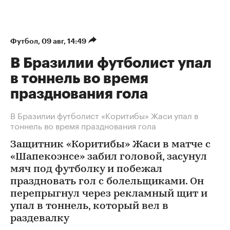
Футбол
⁠,
09 авг, 14:49
В Бразилии футболист упал
в тоннель во время
празднования гола
В Бразилии футболист «Коритибы» Жаси упал в
тоннель во время празднования гола
Защитник «Коритибы» Жаси в матче с
«Шапекоэнсе» забил головой, засунул
мяч под футболку и побежал
праздновать гол с болельщиками. Он
перепрыгнул через рекламный щит и
упал в тоннель, который вел в
раздевалку