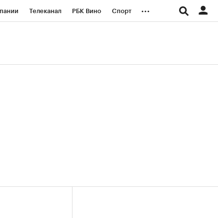
...
пании
Телеканал
РБК Вино
Спорт
ые проекты
Город
Стиль
Крипто
Спецпроекты СПб
логии и медиа
Финансы
(+33,11%)
(+29,48%)
«Русагро» ₽120
Купить
Купить
 27.07.27
прогноз ПСБ к 26.07.27