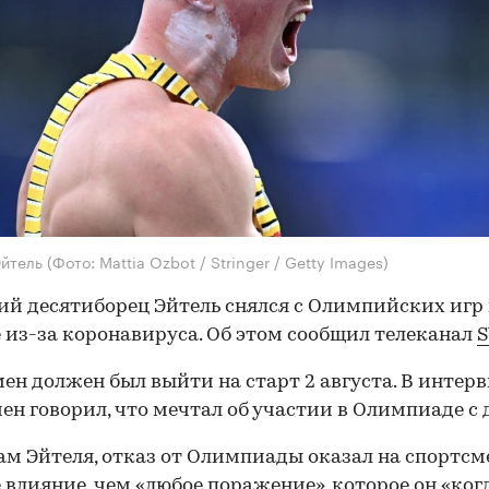
Эйтель
(Фото: Mattia Ozbot / Stringer / Getty Images)
й десятиборец Эйтель снялся с Олимпийских игр 
из-за коронавируса. Об этом сообщил телеканал
ен должен был выйти на старт 2 августа. В интер
ен говорил, что мечтал об участии в Олимпиаде с 
ам Эйтеля, отказ от Олимпиады оказал на спортсм
 влияние, чем «любое поражение», которое он «ког