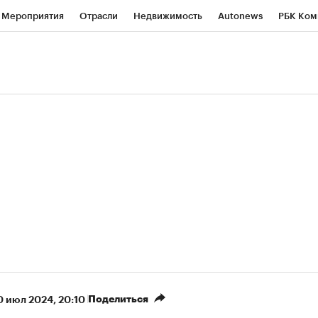
Мероприятия
Отрасли
Недвижимость
Autonews
РБК Ком
ние
РБК Курсы
РБК Life
Тренды
Визионеры
Национальн
б
Исследования
Кредитные рейтинги
Франшизы
Газета
роверка контрагентов
Политика
Экономика
Бизнес
Техно
(+6,61%)
«Северсталь» ₽700
НОВАТЭК ₽1 400
Купить
прогноз КИТ Финанс к 20.07.27
прогноз SberCIB к
Поделиться
0 июл 2024, 20:10