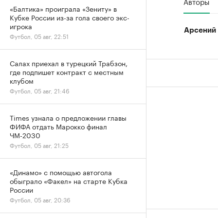
Авторы
«Балтика» проиграла «Зениту» в
Кубке России из-за гола своего экс-
игрока
Арсений
Футбол, 05 авг, 22:51
Салах приехал в турецкий Трабзон,
где подпишет контракт с местным
клубом
Футбол, 05 авг, 21:46
Times узнала о предложении главы
ФИФА отдать Марокко финал
ЧМ-2030
Футбол, 05 авг, 21:25
«Динамо» с помощью автогола
обыграло «Факел» на старте Кубка
России
Футбол, 05 авг, 20:36