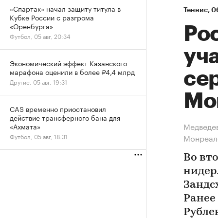
«Спартак» начал защиту титула в
Теннис
⁠,
06
Кубке России с разгрома
«Оренбурга»
Ро
Футбол, 05 авг, 20:34
уча
Экономический эффект Казанского
марафона оценили в более ₽4,4 млрд
се
Другие, 05 авг, 19:31
Мо
CAS временно приостановил
действие трансферного бана для
Медведев
«Ахмата»
Футбол, 05 авг, 18:31
Монреал
Во вт
нидер
Зандс
Ранее
Рубле