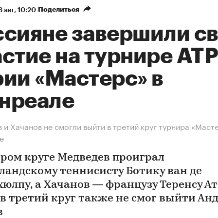
Поделиться
 авг, 10:20
ссияне завершили с
стие на турнире ATP
рии «Мастерс» в
нреале
 и Хачанов не смогли выйти в третий круг турнира «Масте
е
ором круге Медведев проиграл
ландскому теннисисту Ботику ван де
хюлпу, а Хачанов — французу Теренсу Ат
 в третий круг также не смог выйти Ан
в