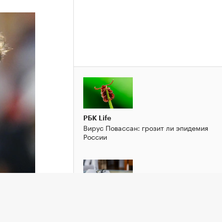
РБК Life
Вирус Повассан: грозит ли эпидемия
России
РБК Тренды
Спрячьте телефон: 10 лучших
приложений для фокусировки и