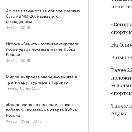
испытыв
Adidas извинился за обилие розовых
бутс на ЧМ-26, назвав это
совпадением
«Сегодн
Футбол, 00:16
спортсм
Игрока «Зенита» госпитализировали
На Олим
после удара локтем в матче Кубка
России
В нынеш
Футбол, 00:15
Ранее 2
Мирра Андреева уверенно вышла в
положит
третий круг турнира в Торонто
м вольн
Теннис, 05 авг, 23:54
спортсм
«Краснодар» по пенальти вырвал
Также 
победу у «Ахмата» на старте Кубка
Адама П
России
Футбол, 05 авг, 23:15