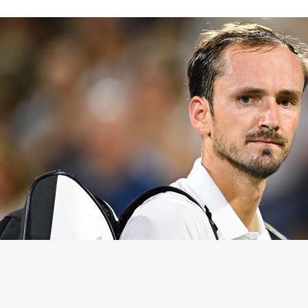
едведев
(Фото: Minas Panagiotakis / Getty Images)