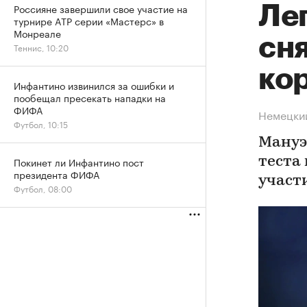
Россияне завершили свое участие на
Ле
турнире ATP серии «Мастерс» в
Монреале
сн
Теннис, 10:20
ко
Инфантино извинился за ошибки и
пообещал пресекать нападки на
ФИФА
Немецкий
Футбол, 10:15
Мануэ
Покинет ли Инфантино пост
теста
президента ФИФА
участ
Футбол, 08:00