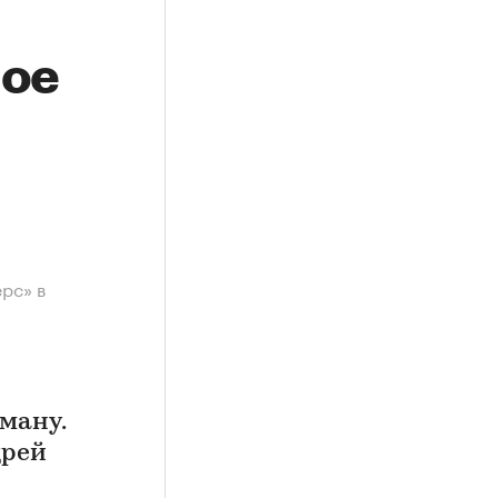
вое
рс» в
ману.
дрей