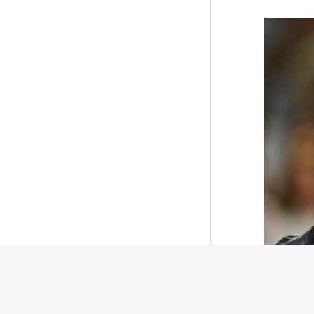
Даниил М