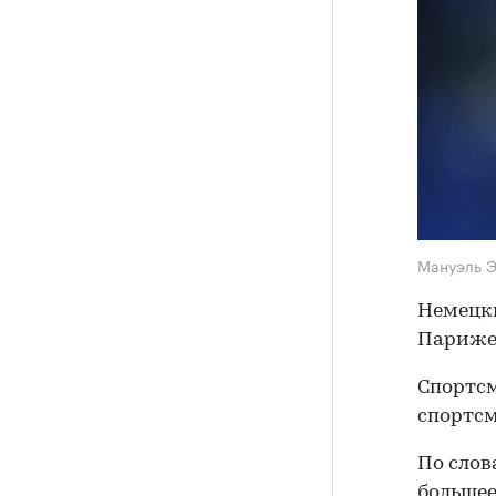
Мануэль 
Немецки
Париже 
Спортсм
спортсм
По слов
большее