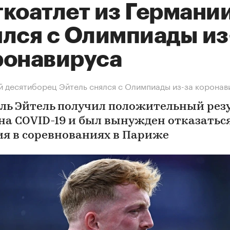
гкоатлет из Германи
ялся с Олимпиады из
ронавируса
 десятиборец Эйтель снялся с Олимпиады из-за коронав
ль Эйтель получил положительный рез
 на COVID-19 и был вынужден отказаться
ия в соревнованиях в Париже