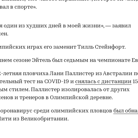
ал в спорте».
я один из худших дней в моей жизни», — заявил
ен.
пийских играх его заменит Тилль Стейнфорт.
нем сезоне Эйтель был седьмым на чемпионате Е
2-летняя пловчиха Лани Паллистер из Австралии 
ельный тест на COVID-19 и
снялась с дистанции
1
ым стилем. Паллистер изолировалась от других
енов и тренеров в Олимпийской деревне.
коронавирус среди олимпийских пловцов
был обн
00:00
/
00:00
ити из Великобритании.