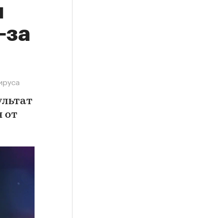
и
-за
ируса
ультат
 от