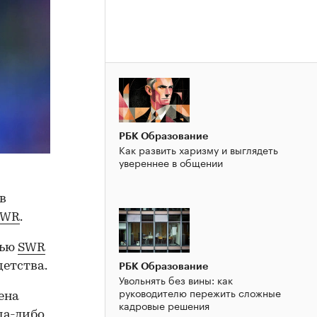
РБК Образование
Как развить харизму и выглядеть
увереннее в общении
в
SWR
.
вью
SWR
детства.
РБК Образование
Увольнять без вины: как
руководителю пережить сложные
ена
кадровые решения
да-либо