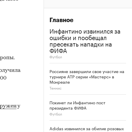
Главное
Инфантино извинился за
ошибки и пообещал
пресекать нападки на
ФИФА
Футбол
вропы.
Россияне завершили свое участие на
получила
турнире ATP серии «Мастерс» в
500
Монреале
Теннис
Покинет ли Инфантино пост
аружен
у
президента ФИФА
Футбол
Adidas извинился за обилие розовых