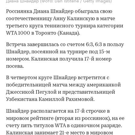
Диана Шнайдер
(Фото: Dan Istitene / Getty Images)
Россиянка Диана Шнайдер обыграла свою
соотечественницу Анну Калинскую в матче
третьего круга теннисного турнира категории
WTA 1000 в Торонто (Канада).
Встреча завершилась со счетом 6:3, 6:3 в пользу
Шнайдер, посеянной на турнире под 15-м
номером. Калинская получила 17-й номер
посева.
В четвертом круге Шнайдер встретится с
победительницей матча между американкой
Джессикой Пегулой и представительницей
Узбекистана Камиллой Рахимовой.
Шнайдер располагается на 17-й строчке в
мировом рейтинге (вторая из россиянок), на ее
счету пять титулов WTA в одиночном разряде.
Калинская занимает 21-е место в мировом