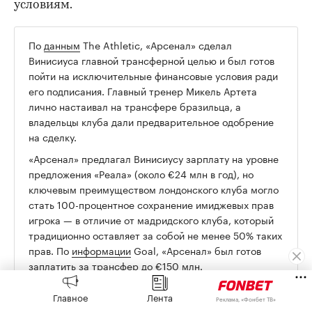
условиям.
По
данным
The Athletic, «Арсенал» сделал
00:00
/
00:00
Винисиуса главной трансферной целью и был готов
пойти на исключительные финансовые условия ради
его подписания. Главный тренер Микель Артета
лично настаивал на трансфере бразильца, а
владельцы клуба дали предварительное одобрение
на сделку.
«Арсенал» предлагал Винисиусу зарплату на уровне
предложения «Реала» (около €24 млн в год), но
ключевым преимуществом лондонского клуба могло
стать 100-процентное сохранение имиджевых прав
игрока — в отличие от мадридского клуба, который
традиционно оставляет за собой не менее 50% таких
прав. По
информации
Goal, «Арсенал» был готов
заплатить за трансфер до €150 млн.
Главное
Лента
Реклама, «Фонбет ТВ»
По информации журналиста Фабрицио Романо,