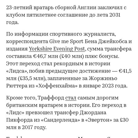
23-летний вратарь сборной Англии заключил с
клубом пятилетнее соглашение до лета 2031
года.
По информации спортивного журналиста,
корреспондента Give me Sport Бена Джейкобса и
издания
Yorkshire Evening Post
, сумма трансфера
составила €46,7 млн (£40 млн) плюс бонусы.
Этот переход стал рекордным в истории
«Лидса», побив предыдущее достижение — €41,5
млн (£35,5 млн), заплаченные за Жоржиньо
Рюттера из «Хоффенхайма» в январе 2023 года.
Кроме того, Траффорд
стал
самым дорогим
британским вратарем в истории. Его переход в
«Лидс» превзошел трансфер Джордана
Пикфорда из «Сандерленда» в «Эвертон» за £30
млн в 2017 году.