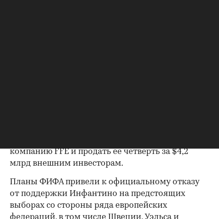
Исполнительный комитет
CAF поблагодарил Инфантино за многолетнюю
поддержку африканского футбола. В CAF также
отметили успешную организацию чемпионата
мира-2026 и высокое качество футбола на
женском Кубке африканских наций, который
сейчас проходит в Марокко.
Скандал вокруг ФИФА разразился 28 июля, когда
00:00
/
00:00
источники The Telegraph и Financial Times
сообщили о планах организации
продать долю
коммерческих прав на чемпионат мира по
футболу. ФИФА собиралась создать дочернюю
компанию FFE и продать ее четверть за $4,2
млрд внешним инвесторам.
Планы ФИФА привели к официальному отказу
от поддержки Инфантино на предстоящих
выборах со стороны ряда европейских
федераций, в том числе Швеции, Уэльса и