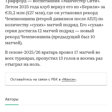
Траффорд — воспитанник «Манчестер Сити».
Летом 2025 года клуб вернул его из «Бернли» за
€31,2 млн (£27 млн), где он установил рекорд
00:00
/
00:00
Чемпионшипа (второй дивизион после АПЛ) по
количеству «сухих» матчей подряд. Его «сухая»
серия достигла 12 матчей подряд — новый
рекорд Чемпионшипа (предыдущий был 10
матчей).
В сезоне-2025/26 вратарь провел 17 матчей во
всех турнирах, пропустил 13 голов и восемь раз
отыграл на ноль.
Оставайтесь на связи с РБК в
«Максе»
.
Авторы