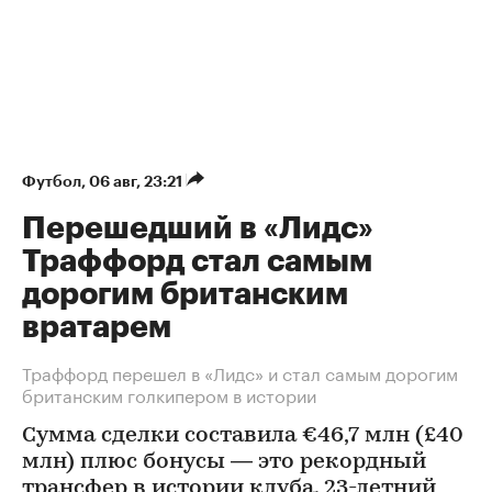
Футбол
⁠,
06 авг, 23:21
Перешедший в «Лидс»
Траффорд стал самым
дорогим британским
вратарем
Траффорд перешел в «Лидс» и стал самым дорогим
британским голкипером в истории
Сумма сделки составила €46,7 млн (£40
млн) плюс бонусы — это рекордный
трансфер в истории клуба. 23-летний