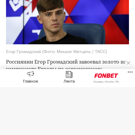
Егор Громадский
(Фото: Михаил Метцель / ТАСС)
Россиянин Егор Громадский завоевал золото на
чемпионате Европы по современному
пятиборью, который проходит в Стамбуле.
Главное
Лента
Реклама, «Фонбет ТВ»
Итоговый результат 26-летнего россиянина
составил 1606 баллов. Второе место занял венгр
Ботонд Тамаш (1599), третьим стал итальянец
Джорджио Малан (1592).
Ранее на турнире в Стамбуле россиянки
Виктория Сазонова и Амина Тагирова
завоевали