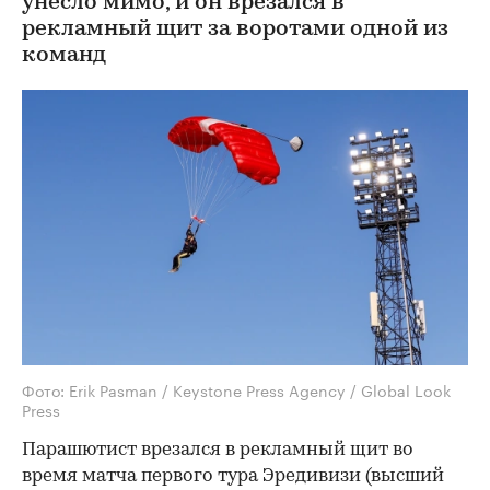
унесло мимо, и он врезался в
рекламный щит за воротами одной из
команд
Фото: Erik Pasman / Keystone Press Agency / Global Look
Press
Парашютист врезался в рекламный щит во
время матча первого тура Эредивизи (высший