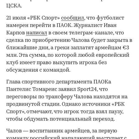
ЦСКА.
21 июля «РБК Спорт»
сообщил
, что футболист
намерен перейти в ПАОК. Журналист Иван
Карпов
написал
в своем телеграм-канале, что
сделка по приобретению Чалова будет закрыта в
ближайшие дни, а греки заплатят армейцам €3
млн. Эта сумма, по которой любой европейский
клуб имеет право выкупить игрока без
обсуждения с командой.
00:00
/
00:00
Глава спортивного департамента ПАОКа
Пантелис Томареис заявил Sport24, что
переговоры по трансферу Чалова находятся на
продвинутой стадии. Однако источники «РБК
Спорт», отмечают, что игрок тогда взял паузу,
чтобы обдумать потенциальный переход.
Чалов — воспитанник армейцев, за первую
команду российский нападающий выступает с