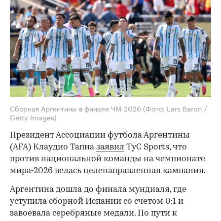
Сборная Аргентины в финале ЧМ-2026
(Фото: Lars Baron /
Getty Images)
Президент Ассоциации футбола Аргентины
(AFA) Клаудио Тапиа
заявил
TyC Sports, что
против национальной команды на чемпионате
мира-2026 велась целенаправленная кампания.
Аргентина дошла до финала мундиаля, где
уступила сборной Испании со счетом 0:1 и
завоевала серебряные медали. По пути к