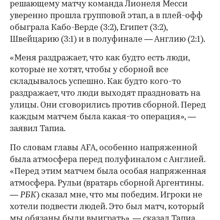
решающему матчу команда Лионеля Месси
уверенно прошла групповой этап, а в плей-офф
обыграла Кабо-Верде (3:2), Египет (3:2),
Швейцарию (3:1) и в полуфинале — Англию (2:1).
«Меня раздражает, что как будто есть люди,
которые не хотят, чтобы у сборной все
складывалось успешно. Как будто кого-то
раздражает, что люди выходят праздновать на
улицы. Они сговорились против сборной. Перед
каждым матчем была какая-то операция», —
заявил Тапиа.
По словам главы AFA, особенно напряженной
была атмосфера перед полуфиналом с Англией.
«Перед этим матчем была особая напряженная
атмосфера. Рульи (вратарь сборной Аргентины.
—
РБК
) сказал мне, что мы победим. Игроки не
хотели подвести людей. Это был матч, который
мы обязаны были выиграть», — сказал Тапиа.