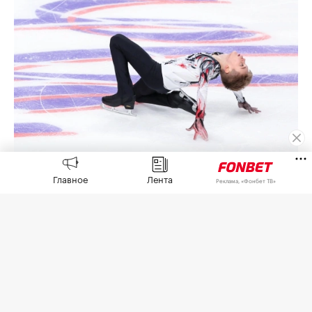
Главное
Лента
Лев Лазарев
(Фото: Донат Сорокин / ТАСС)
Реклама, «Фонбет ТВ»
Федерация фигурного катания на коньках
России (ФФККР) на своем официальном сайте
опубликовала
окончательный состав
спортсменов, которые выступят на первом этапе
юниорской серии ISU Гран-при в китайском
Сиане.