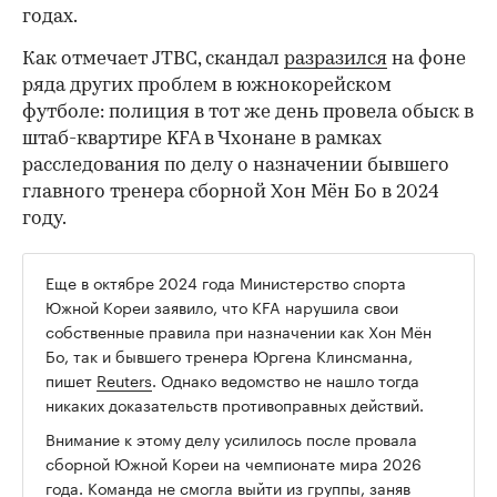
годах.
Как отмечает JTBC, скандал
разразился
на фоне
ряда других проблем в южнокорейском
футболе: полиция в тот же день провела обыск в
штаб-квартире KFA в Чхонане в рамках
расследования по делу о назначении бывшего
главного тренера сборной Хон Мён Бо в 2024
году.
Еще в октябре 2024 года Министерство спорта
Южной Кореи заявило, что KFA нарушила свои
собственные правила при назначении как Хон Мён
Бо, так и бывшего тренера Юргена Клинсманна,
пишет
Reuters
. Однако ведомство не нашло тогда
никаких доказательств противоправных действий.
Внимание к этому делу усилилось после провала
сборной Южной Кореи на чемпионате мира 2026
года. Команда не смогла выйти из группы, заняв