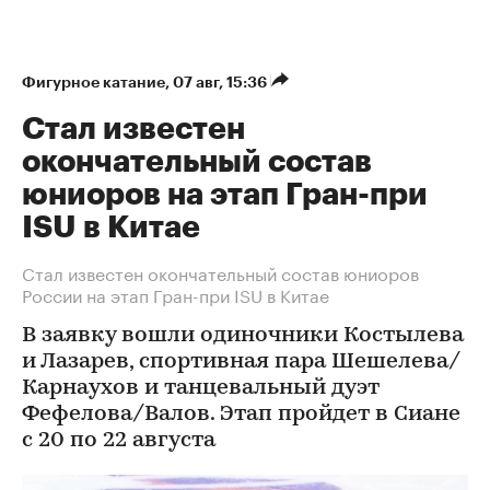
Фигурное катание
⁠,
07 авг, 15:36
Стал известен
окончательный состав
юниоров на этап Гран-при
ISU в Китае
Стал известен окончательный состав юниоров
России на этап Гран-при ISU в Китае
В заявку вошли одиночники Костылева
и Лазарев, спортивная пара Шешелева/
Карнаухов и танцевальный дуэт
Фефелова/Валов. Этап пройдет в Сиане
с 20 по 22 августа