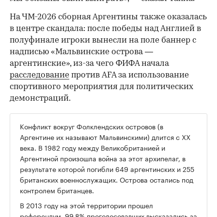
На ЧМ-2026 сборная Аргентины также оказалась
00:00
/
00:00
в центре скандала: после победы над Англией в
полуфинале игроки вынесли на поле баннер с
надписью «Мальвинские острова —
аргентинские», из-за чего ФИФА начала
расследование
против AFA за использование
спортивного мероприятия для политических
демонстраций.
Конфликт вокруг Фолклендских островов (в
Аргентине их называют Мальвинскими) длится с XX
века. В 1982 году между Великобританией и
Аргентиной произошла война за этот архипелаг, в
результате которой погибли 649 аргентинских и 255
британских военнослужащих. Острова остались под
контролем британцев.
В 2013 году на этой территории прошел
референдум, 99,8% проголосовавших высказались за