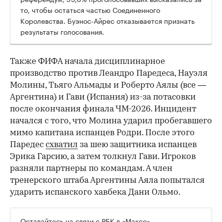
то, чтобы остаться частью Соединенного
Королевства. Буэнос-Айрес отказывается признать
результаты голосования.
Также ФИФА начала дисциплинарное
производство против Леандро Паредеса, Науэля
Молины, Тьяго Альмады и Роберто Аялы (все —
Аргентина) и Гави (Испания) из-за потасовки
после окончания финала ЧМ-2026. Инцидент
начался с того, что Молина ударил пробегавшего
мимо капитана испанцев Родри. После этого
Паредес
схватил
за шею защитника испанцев
Эрика Гарсию, а затем толкнул Гави. Игроков
разняли партнеры по командам. А член
тренерского штаба Аргентины Аяла попытался
ударить испанского хавбека Дани Ольмо.
Оставайтесь на связи с РБК в
«Максе»
.