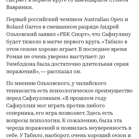
сыграет в первом круге со швейцарцем Стэном
Вавринки.
Первый российский чемпион Australian Open и
Roland Garros в смешанном разряде Андрей
Ольховский заявил «РБК Спорт», что Сафиулину
будет тяжело в матче первого круга. «Табило в
этом сезоне хорошо играет. В последнее время
Роман не очень уверено выступает: до
Уимблдона была достаточно длительная серия
поражений», — рассказал он.
00:00
/
00:00
По мнению Ольховского, у чилийского
теннисиста есть психологическое преимущество
перед Сафиуллиным. «В прошлом году
Сафиуллин мог играть против любого
соперника, его игра позволяет. Здесь есть
вопросы психологии. К сожалению, была эта
череда поражений и появилась неуверенность в
себе. У Табило, наоборот, очень хороший сезон и