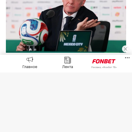
Джанни Инфантино
(Фото: Carl Recine / Getty Images)
Главное
Лента
Реклама, «Фонбет ТВ»
Африканская конфедерация футбола (CAF)
выразила поддержку попавшему под волну
критики президенту Международной
федерации футбола (ФИФА) Джанни Инфантино
из-за скандала с коммерческим проектом FIFA
Forward Enterprise (FFE),
сообщает
пресс-служба
СAF.
5 августа в Рабате (Марроко) прошло экстренное
заседание организации с участием Инфантино,