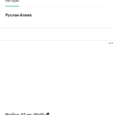
Руслан Алиев
Футбол
⁠,
07 авг, 00:05