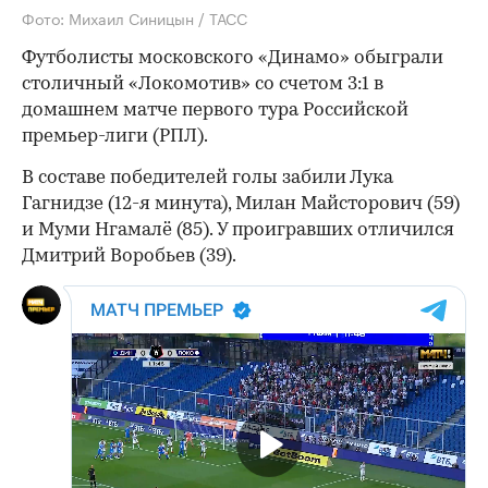
Фото: Михаил Синицын / ТАСС
Футболисты московского «Динамо» обыграли
столичный «Локомотив» со счетом 3:1 в
домашнем матче первого тура Российской
премьер-лиги (РПЛ).
В составе победителей голы забили Лука
Гагнидзе (12-я минута), Милан Майсторович (59)
и Муми Нгамалё (85). У проигравших отличился
Дмитрий Воробьев (39).