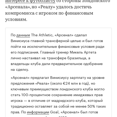
интересе к футболисту
со стороны лондонского
«Арсенала», но «Реалу» удалось достичь
компромисса с игроком по финансовым
условиям.
По
данным
The Athletic, «Арсенал» сделал
00:00
/
00:00
Винисиуса главной трансферной целью и был готов
пойти на исключительные финансовые условия ради
его подписания. Главный тренер Микель Артета
лично настаивал на трансфере бразильца, а
владельцы клуба дали предварительное одобрение
на сделку.
«Арсенал» предлагал Винисиусу зарплату на уровне
предложения «Реала» (около €24 млн в год), но
ключевым преимуществом лондонского клуба могло
стать 100-процентное сохранение имиджевых прав
игрока — в отличие от мадридского клуба, который
традиционно оставляет за собой не менее 50% таких
прав. По
информации
Goal, «Арсенал» был готов