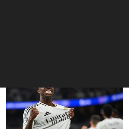
Винисиус продлил контракт
с «Реалом» на фоне слухов
об уходе в «Арсенал»
Новое шестилетнее соглашение было
заключено после того, как на 26-
летнего игрока стал претендовать
лондонский «Арсенал». Винисиус
выступает за мадридский клуб с 2018
года