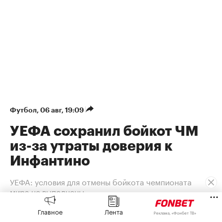
Футбол
⁠,
06 авг, 19:09
УЕФА сохранил бойкот ЧМ
из-за утраты доверия к
Инфантино
УЕФА: условия для отмены бойкота чемпионата
мира не выполнены
УЕФА заявил, что условия для отмены
Главное
Лента
Реклама, «Фонбет ТВ»