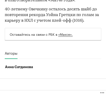
в благотворительном «Матче года».
40-летнему Овечкину осталось десять шайб до
повторения рекорда Уэйна Гретцки по голам за
карьеру в НХЛ с учетом плей-офф (1016).
00:00
/
00:00
Оставайтесь на связи с РБК в
«Максе».
Авторы
Анна Сатдинова