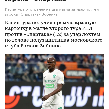
Касинтура отстранен на два матча за удар локтем
игрока «Спартака» Зобнина
Касинтура получил прямую красную
карточку в матче второго тура РПЛ
против «Спартака» (1:2) за удар локтем
по голове полузащитника московского
клуба Романа Зобнина