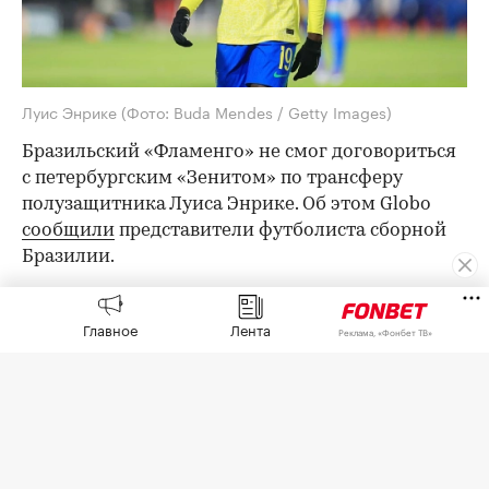
Луис Энрике
(Фото: Buda Mendes / Getty Images)
Бразильский «Фламенго» не смог договориться
с петербургским «Зенитом» по трансферу
полузащитника Луиса Энрике. Об этом Globo
сообщили
представители футболиста сборной
Бразилии.
Ранее Globo сообщал, что «Фламенго»
предложил «Зениту» за Энрике €30 млн и еще
Главное
Лента
Реклама, «Фонбет ТВ»
€5 млн в виде бонусов.
«Команда игрока Луиса Энрике сообщает, что
переговоры с «Фламенго» официально
завершены. В связи с рядом обстоятельств,
которые затруднили ход переговоров, стороны