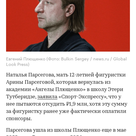
Евгений Плющенко
(Фото: Bulkin Sergey / news.ru / Global
Look Press)
Наталья Парсегова, мать 12-летней фигуристки
Арины Парсеговой, которая вернулась из
академии «Ангелы Плющенко» в школу Этери
Тутберидзе,
заявила
«Спорт-Экспрессу», что у
нее пытаются отсудить ₽1,9 млн, хотя эту сумму
за фигуристку ранее уже фактически оплатили
спонсоры.
Парсегова ушла из школы Плющенко еще в мае