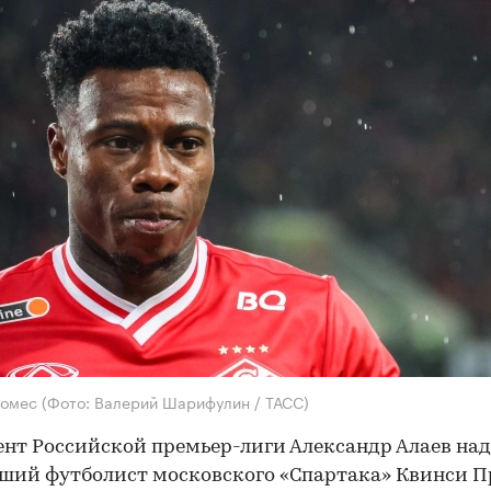
ромес
(Фото: Валерий Шарифулин / ТАСС)
нт Российской премьер-лиги Александр Алаев над
ший футболист московского «Спартака» Квинси 