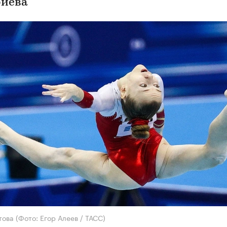
иева
това
(Фото: Егор Алеев / ТАСС)