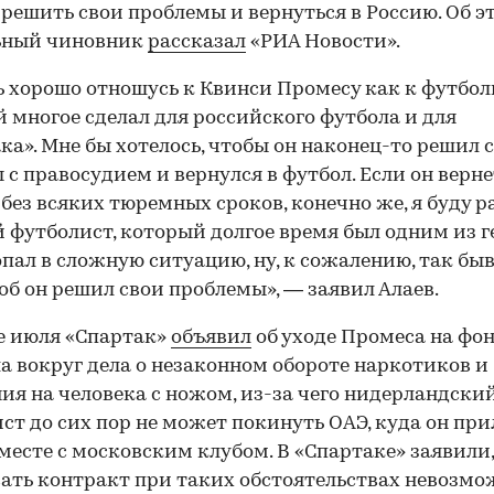
решить свои проблемы и вернуться в Россию. Об э
ьный чиновник
рассказал
«РИА Новости».
ь хорошо отношусь к Квинси Промесу как к футбол
 многое сделал для российского футбола и для
ка». Мне бы хотелось, чтобы он наконец-то решил 
 с правосудием и вернулся в футбол. Если он верне
 без всяких тюремных сроков, конечно же, я буду ра
 футболист, который долгое время был одним из г
опал в сложную ситуацию, ну, к сожалению, так быв
тоб он решил свои проблемы», — заявил Алаев.
е июля «Спартак»
объявил
об уходе Промеса на фо
а вокруг дела о незаконном обороте наркотиков и
ия на человека с ножом, из-за чего нидерландски
ст до сих пор не может покинуть ОАЭ, куда он при
месте с московским клубом. В «Спартаке» заявили,
ать контракт при таких обстоятельствах невозмож