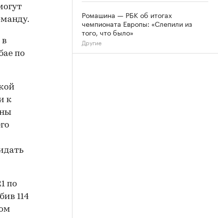
могут
Ромашина — РБК об итогах
оманду.
чемпионата Европы: «Слепили из
того, что было»
 в
Другие
бае по
ской
и к
нны
его
кидать
1 по
бив 114
ном