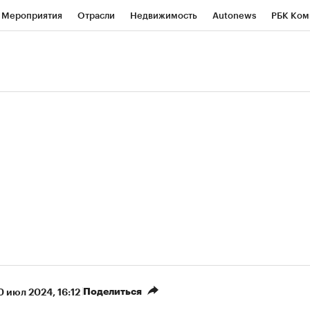
Мероприятия
Отрасли
Недвижимость
Autonews
РБК Ком
ние
РБК Курсы
РБК Life
Тренды
Визионеры
Национальн
б
Исследования
Кредитные рейтинги
Франшизы
Газета
роверка контрагентов
Политика
Экономика
Бизнес
Техно
(+89,1%)
(+34,36%)
 450
АФК «Система» ₽12
Купить
Куп
ПСБ к 29.07.27
прогноз БКС к 15.07.27
Поделиться
0 июл 2024, 16:12