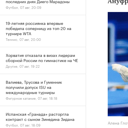
последних днях Диего Марадоны
Ануфр
Футбол, 07 авг, 20:09
19-летняя россиянка впервые
победила соперницу из топ-20 на
турнире WTA
Теннис, 07 авг, 20:00
Хорватия отказала в визах лидерам
сборной России по гимнастике на ЧЕ
Другие, 07 авг, 19:22
Валиева, Трусова и Гуменник
получили допуск ISU на
международные турниры
Фигурное катание, 07 авг, 18:18
Испанская «Гранада» расторгла
контракт с сыном Зинедина Зидана
Алена Гло
Футбол, 07 авг, 18:09