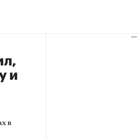
ил,
у и
ах в