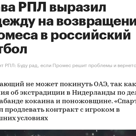
ава РПЛ выразил
дежду на возвращен
омеса в российский
тбол
т РПЛ: Буду рад, если Промес решит проблемы и вернетс
ающий не может покинуть ОАЭ, так ка
ия об экстрадиции в Нидерланды по дел
абанде кокаина и поножовщине. «Спар
ал продлевать контракт с игроком в
них условиях