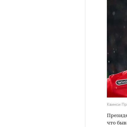
Квинси П
Президе
что быв