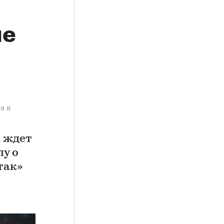
ие
я в
к ждет
у о
так»