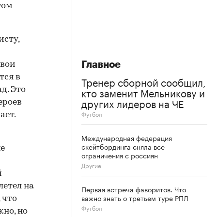
том
исту,
Главное
свои
тся в
Тренер сборной сообщил,
кто заменит Мельникову и
д. Это
других лидеров на ЧЕ
ероев
Футбол
ает.
Международная федерация
скейтбординга сняла все
не
ограничения с россиян
Другие
й
летел на
Первая встреча фаворитов. Что
важно знать о третьем туре РПЛ
 что
Футбол
но, но