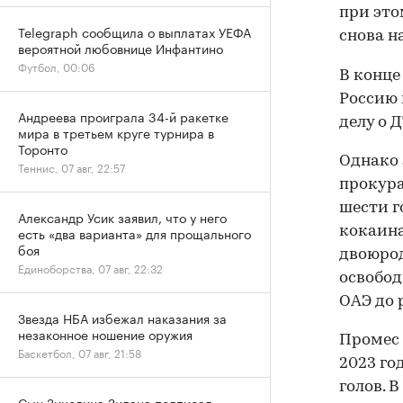
при это
Telegraph сообщила о выплатах УЕФА
снова н
вероятной любовнице Инфантино
Футбол, 00:06
В конце
Россию 
Андреева проиграла 34-й ракетке
делу о 
мира в третьем круге турнира в
Торонто
Однако
Теннис, 07 авг, 22:57
прокура
шести г
Александр Усик заявил, что у него
кокаина
есть «два варианта» для прощального
боя
двоюрод
Единоборства, 07 авг, 22:32
освобод
ОАЭ до 
Звезда НБА избежал наказания за
незаконное ношение оружия
Промес и
Баскетбол, 07 авг, 21:58
2023 го
голов. 
Сын Зинедина Зидана подписал