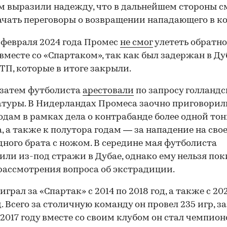
м выразили надежду, что в дальнейшем стороны с
ачать переговоры о возвращении нападающего в к
 февраля 2024 года Промес
не смог
улететь обратно
вместе со «Спартаком», так как был задержан в Ду
ДТП, которые в итоге закрыли.
 затем футболиста
арестовали
по запросу голланд
туры. В Нидерландах Промеса заочно приговорил
одам в рамках дела о контрабанде более одной то
, а также к полутора годам — за нападение на сво
ного брата с ножом. В середине мая футболиста
или из-под стражи в Дубае, однако ему нельзя по
рассмотрения вопроса об экстрадиции.
грал за «Спартак» с 2014 по 2018 год, а также с 202
00:00
/
00:00
д. Всего за столичную команду он провел 235 игр, за
В 2017 году вместе со своим клубом он стал чемпио