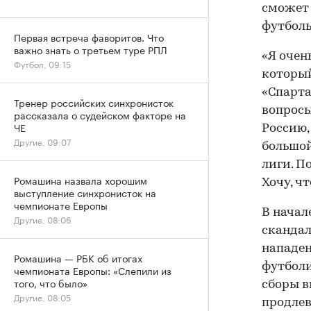
сможет 
футбол
Первая встреча фаворитов. Что
важно знать о третьем туре РПЛ
«Я очен
Футбол, 09:15
который
«Спарта
Тренер российских синхронисток
вопросы
рассказала о судейском факторе на
ЧЕ
Россию,
Другие, 09:07
большой
лиги. П
Ромашина назвала хорошим
Хочу, ч
выступление синхронисток на
чемпионате Европы
В начал
Другие, 08:06
скандал
нападен
Ромашина — РБК об итогах
футболи
чемпионата Европы: «Слепили из
того, что было»
сборы в
Другие, 08:05
продлев