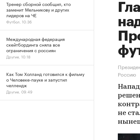
Тренер сборной сообщил, кто
Гл
заменит Мельникову и других
лидеров на ЧЕ
на
Футбол, 10:36
Пр
Международная федерация
скейтбординга сняла все
фу
ограничения с россиян
Другие, 10:18
Президен
Россию
Как Том Холланд готовился к фильму
о Человеке-пауке и запустил
челлендж
Напад
Другие, 09:49
решен
контр
не ст
нынеш