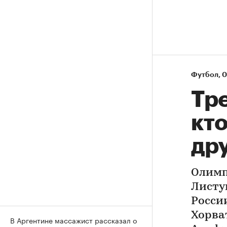
Футбол
⁠,
0
Тр
кт
дру
Олимп
Листу
Росси
Хорва
В Аргентине массажист рассказал о