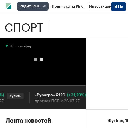
Подписка на РБК
Инвестиции
СПОРТ
Школа управления РБК
РБК Образова
РБК Бизнес-среда
Дискуссионный клу
Прямой эфир
Конференции СПб
Спецпроекты
П
Рынок наличной валюты
(+31,23%)
«Русагро» ₽120
Ozon ₽5
Купить
Купить
прогноз ПСБ к 26.07.27
прогноз 
Лента новостей
Футбол
⁠,
1