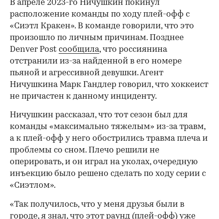
В апреле 2023-го Ничушкин покинул
расположение команды по ходу плей-офф с
«Сиэтл Кракен». В команде говорили, что это
произошло по личным причинам. Позднее
Denver Post
сообщила
, что россиянина
отстранили из-за найденной в его номере
пьяной и агрессивной девушки. Агент
Ничушкина Марк Гандлер говорил, что хоккеист
не причастен к данному инциденту.
Ничушкин рассказал, что тот сезон был для
команды «максимально тяжелым» из-за травм,
а к плей-офф у него обострились травма плеча и
проблемы со сном. Плечо решили не
оперировать, и он играл на уколах, очередную
инъекцию было решено сделать по ходу серии с
«Сиэтлом».
«Так получилось, что у меня друзья были в
городе, я знал, что этот раунд (плей-офф) уже