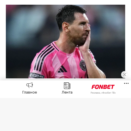
Лионель Месси
(Фото: Rich Storry / Getty Images)
Главное
Лента
Реклама, «Фонбет ТВ»
Капитан сборной Аргентины Лионель Месси
намерен обратиться в суд после церемонии
прощания со своим отцом Хорхе Месси. Об этом
сообщил аргентинский журналист Фран
Касаретто в соцсети X.