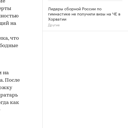
ие
Лидеры сборной России по
ерты
гимнастике не получили визы на ЧЕ в
нностью
Хорватии
ющий на
Другие
ка, что
ободные
м на
а. После
ержку
вратарь
гда как
-