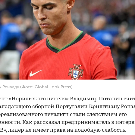
у Роналду
(Фото: Global Look Press)
нт «Норильского никеля» Владимир Потанин счит
ападающего сборной Португалии Криштиану Рона
ереализованного пенальти стали следствием его
нности. Как
рассказал
предприниматель в интер
В», лидер не имеет права на подобную слабость.