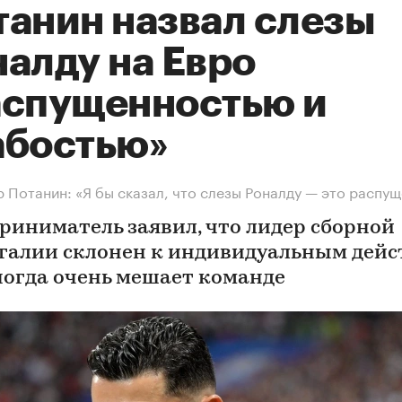
танин назвал слезы
налду на Евро
аспущенностью и
абостью»
 Потанин: «Я бы сказал, что слезы Роналду — это распу
риниматель заявил, что лидер сборной
галии склонен к индивидуальным дейс
ногда очень мешает команде