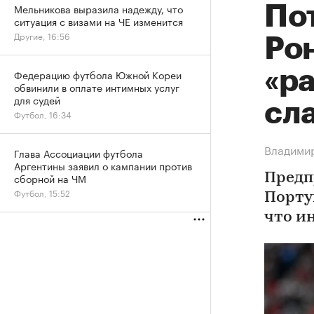
Мельникова выразила надежду, что
По
ситуация с визами на ЧЕ изменится
Другие, 16:56
Ро
«р
Федерацию футбола Южной Кореи
обвинили в оплате интимных услуг
для судей
сл
Футбол, 16:34
Владимир
Глава Ассоциации футбола
Аргентины заявил о кампании против
сборной на ЧМ
Предп
Футбол, 15:52
Порту
что и