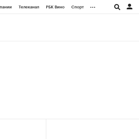
...
пании
Телеканал
РБК Вино
Спорт
ые проекты
Город
Стиль
Крипто
Спецпроекты СПб
логии и медиа
Финансы
+37,85%)
(+30,89%)
«Русагро» ₽120
Купить
Купить
7.07.27
прогноз ПСБ к 26.07.27