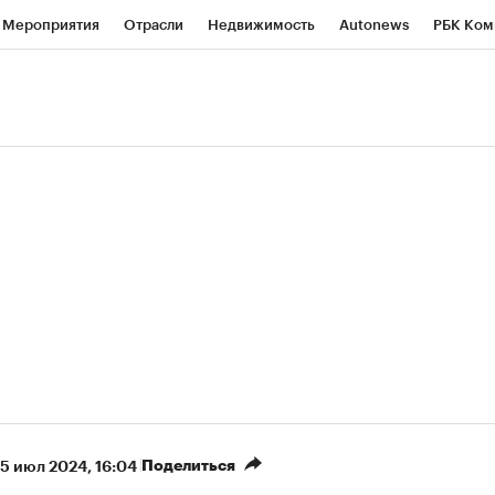
Мероприятия
Отрасли
Недвижимость
Autonews
РБК Ком
ние
РБК Курсы
РБК Life
Тренды
Визионеры
Национальн
б
Исследования
Кредитные рейтинги
Франшизы
Газета
роверка контрагентов
Политика
Экономика
Бизнес
Техно
(+9,48%)
(
«Северсталь» ₽700
НОВАТЭК ₽1 400
Купить
прогноз КИТ Финанс к 20.07.27
прогноз SberCIB к 2
Поделиться
5 июл 2024, 16:04