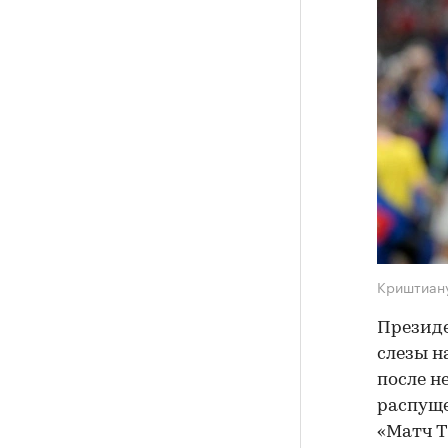
Криштиан
Президе
слезы н
после н
распуще
«Матч Т