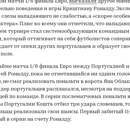
ли матчи 1/8 финала Евро,
высказали
другое мнен
ельно поведения и игры Криштиану Роналду. Эксп
 слезы нападающего не слабостью, а «скорее особе
актера». Плюс ко всему они отметили, что напада
ем турнире стал системообразующим командным
, который оттягивает на себя футболистов соперни
дает от опеки других португальцев и образует св
 поле.
айме матча 1/8 финала Евро между Португалией и
ей Роналду, пока не отметившийся ни одним голо
00:00
/
00:00
, не смог реализовать пенальти в ворота Яна Облак
идер португальцев расплакался, несмотря на подд
ей по команде. В серии послематчевых пенальти 
 Португалии Кошта отбил три удара словенцев, то
льцы реализовали свои шансы. Первый забитый 11
й в серии на счету Роналду.