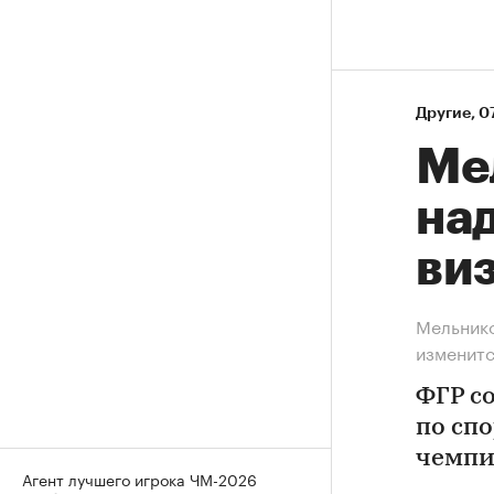
Другие
⁠,
07
Ме
над
ви
Мельнико
изменит
ФГР с
по сп
чемпи
Агент лучшего игрока ЧМ-2026