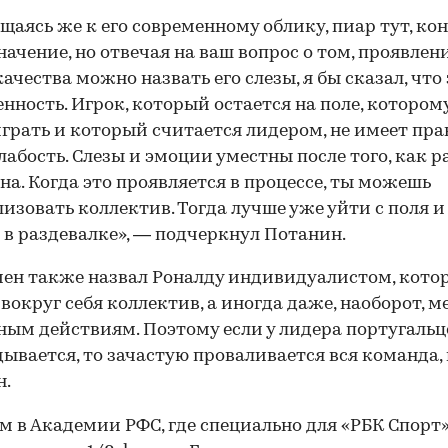
щаясь же к его современному облику, пиар тут, кон
начение, но отвечая на ваш вопрос о том, проявлен
качества можно назвать его слезы, я бы сказал, что
нность. Игрок, который остается на поле, которому
грать и который считается лидером, не имеет пра
лабость. Слезы и эмоции уместны после того, как р
на. Когда это проявляется в процессе, ты можешь
изовать коллектив. Тогда лучше уже уйти с поля и
 в раздевалке», — подчеркнул Потанин.
ен также назвал Роналду индивидуалистом, кото
 вокруг себя коллектив, а иногда даже, наоборот, 
ым действиям. Поэтому если у лидера португальц
дывается, то зачастую проваливается вся команда,
н.
м в Академии РФС, где специально для «РБК Спорт