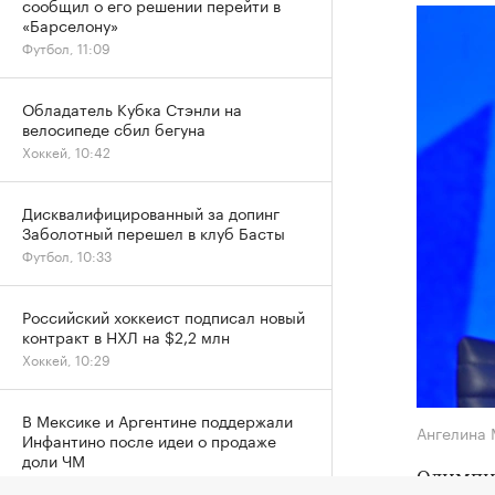
сообщил о его решении перейти в
«Барселону»
Футбол, 11:09
Обладатель Кубка Стэнли на
велосипеде сбил бегуна
Хоккей, 10:42
Дисквалифицированный за допинг
Заболотный перешел в клуб Басты
Футбол, 10:33
Российский хоккеист подписал новый
контракт в НХЛ на $2,2 млн
Хоккей, 10:29
В Мексике и Аргентине поддержали
Ангелина
Инфантино после идеи о продаже
доли ЧМ
Олимпи
Футбол, 10:14