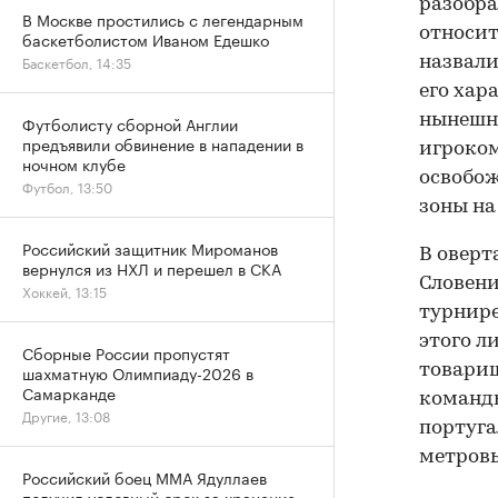
разобра
В Москве простились с легендарным
относит
баскетболистом Иваном Едешко
Баскетбол, 14:35
назвали
его хар
нынешн
Футболисту сборной Англии
предъявили обвинение в нападении в
игроком
ночном клубе
освобож
Футбол, 13:50
зоны на
Российский защитник Мироманов
В оверт
вернулся из НХЛ и перешел в СКА
Словени
Хоккей, 13:15
турнире
этого л
Сборные России пропустят
товарищ
шахматную Олимпиаду-2026 в
Самарканде
команды
Другие, 13:08
португа
метровы
Российский боец ММА Ядуллаев
получил условный срок за хранение