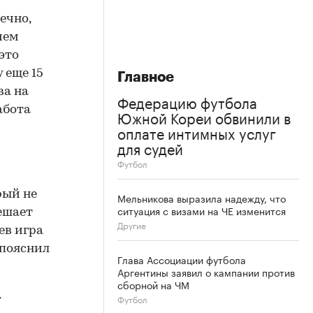
ечно,
ием
 это
 еще 15
Главное
ва на
Федерацию футбола
абота
Южной Кореи обвинили в
оплате интимных услуг
для судей
Футбол
рый не
Мельникова выразила надежду, что
ситуация с визами на ЧЕ изменится
мешает
Другие
ев игра
 пояснил
Глава Ассоциации футбола
Аргентины заявил о кампании против
сборной на ЧМ
»
Футбол