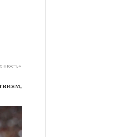
щенность»
твиям,