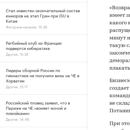
«Возвра
Стал известен окончательный состав
юниоров на этап Гран-при ISU в
имеет з
Китае
какого 
Фигурное катание, 15:36
распуще
минут и
Регбийный клуб из Франции
такую с
подвергся кибератаке
законче
Другие, 15:35
деморал
плакать
Лидеры сборной России по
гимнастике не получили визы на ЧЕ в
Хорватии
Бизнесм
Другие, 15:17
создает
командн
Российский пловец заявил, что в
не скла
Париже на ЧЕ «воняет мочой и
Потани
помойками»
Другие, 14:46
При это