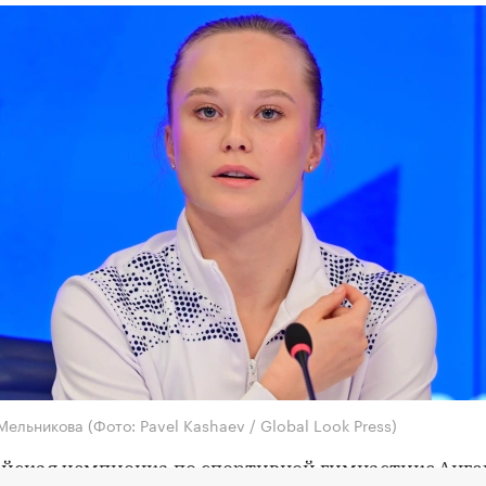
 Мельникова
(Фото: Pavel Kashaev / Global Look Press)
йская чемпионка по спортивной гимнастике Анге