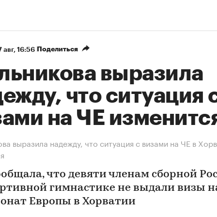
Поделиться
 авг, 16:56
льникова выразила
ежду, что ситуация 
зами на ЧЕ изменитс
ва выразила надежду, что ситуация с визами на ЧЕ в Хор
ся
ообщала, что девяти членам сборной Ро
ортивной гимнастике не выдали визы н
онат Европы в Хорватии