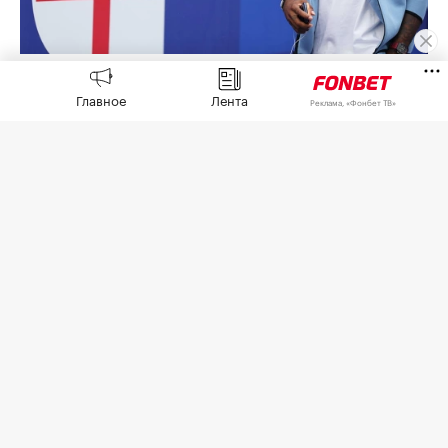
Айван Тоуни
(Фото: Richard Pelham / Getty Images)
Главное
Лента
Реклама, «Фонбет ТВ»
Нападающему сборной Англии Айвану Тоуни
предъявлено обвинение в нападении на одного
из посетителей ночного клуба в Лондоне в
декабре 2025 года. Об этом сообщает Би-би-си.
30-летний футболист обвиняется в нанесении
телесных повреждений и должен предстать
перед Вестминстерским магистратским судом
24 сентября.
«Хотя он, естественно, шокирован, Тоуни
надеется на возможность оправдать свое имя в
суде», — сказал представитель футболиста,
который сейчас выступает за саудовский «Аль-
Ахли».