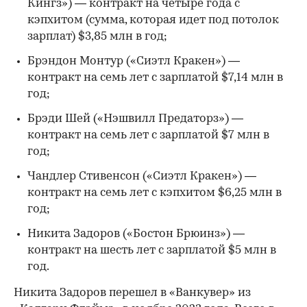
Кингз») — контракт на четыре года с
кэпхитом (сумма, которая идет под потолок
зарплат) $3,85 млн в год;
Брэндон Монтур («Сиэтл Кракен») —
контракт на семь лет с зарплатой $7,14 млн в
год;
Брэди Шей («Нэшвилл Предаторз») —
00:00
/
00:00
контракт на семь лет с зарплатой $7 млн в
год;
Чандлер Стивенсон («Сиэтл Кракен») —
контракт на семь лет с кэпхитом $6,25 млн в
год;
Никита Задоров («Бостон Брюинз») —
контракт на шесть лет с зарплатой $5 млн в
год.
Никита Задоров перешел в «Ванкувер» из