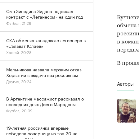
Сын Зинедина Зидана подписал
контракт с «Леганесом» на один год
Бучневи
Футбол, 21:26
обмена 
россиян
СКА обменял канадского легионера в
в коман
«Салават Юлаев»
передач
Хоккей, 20:28
В прошл
Мельникова назвала мерзким отказ
Хорватии в выдаче виз россиянам
Другие, 20:24
Авторы
В Аргентине массажист рассказал о
последних днях Диего Марадоны
Футбол, 20:09
19-летняя россиянка впервые
победила соперницу из топ-20 на
турнире WTA