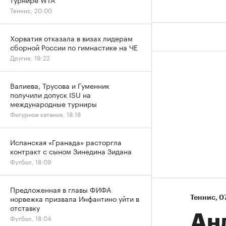
Теннис, 20:00
Хорватия отказала в визах лидерам
сборной России по гимнастике на ЧЕ
Другие, 19:22
Валиева, Трусова и Гуменник
получили допуск ISU на
международные турниры
Фигурное катание, 18:18
Испанская «Гранада» расторгла
контракт с сыном Зинедина Зидана
Футбол, 18:09
Предложенная в главы ФИФА
норвежка призвала Инфантино уйти в
Теннис
⁠,
07
отставку
Ан
Футбол, 18:04