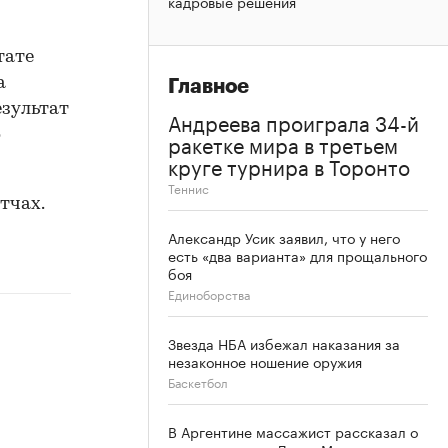
кадровые решения
тате
а
Главное
езультат
Андреева проиграла 34-й
о
ракетке мира в третьем
круге турнира в Торонто
Теннис
атчах.
Александр Усик заявил, что у него
есть «два варианта» для прощального
боя
Единоборства
Звезда НБА избежал наказания за
незаконное ношение оружия
Баскетбол
В Аргентине массажист рассказал о