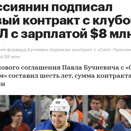
ссиянин подписал
вый контракт с клуб
Л с зарплатой $8 мл
ий форвард Бучневич подписал контракт с «Сент-Луисом»
й $8 млн
нового соглашения Павла Бучневича с «
м» составил шесть лет, сумма контракт
лн