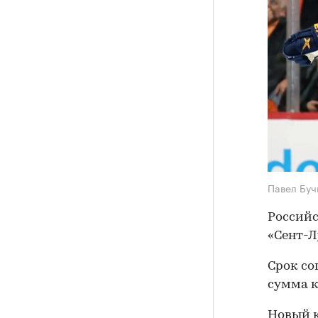
Павел Бу
Российс
«Сент-Л
Срок со
сумма к
Новый к