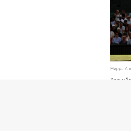
Мирра Ан
Российс
четверт
В матче
канадке
Российского теннисиста в день
рождения отстранили за допинговое
Далее Ф
нарушение
Теннис, 17:39
Элизе М