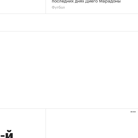
последних днях Диего Марадоны
Футбол
-й