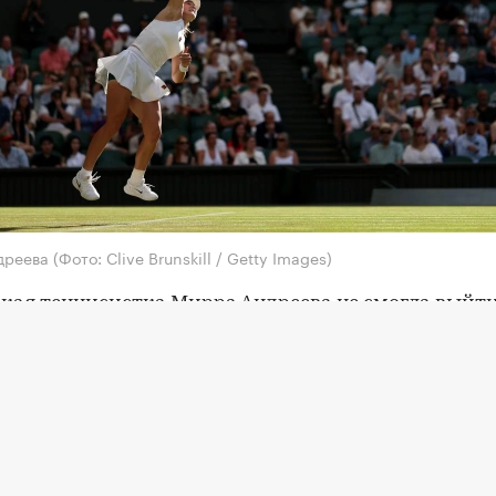
дреева
(Фото: Clive Brunskill / Getty Images)
кая теннисистка Мирра Андреева не смогла выйти
ый круг турнира WTA 1000 в Торонто (Канада).
 третьего круга Андреева (5-й номер посева) проиг
 Лейле Фернандес (34-я ракетка мира) со счетом 1:6
ернандес сыграет против победительницы матча 
ертенс (Бельгия) и Наоми Осака (Япония).