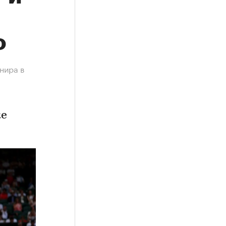
о
нира в
ке