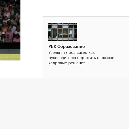
РБК Образование
Увольнять без вины: как
руководителю пережить сложные
кадровые решения
 в
рала
РБК Образование
, 4:6.
Постоянные переработки рушат
семьи: как занятому человеку найти
между
баланс