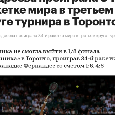
етке мира в третьем
ге турнира в Торонт
дреева проиграла 34-й ракетке мира в третьем круге тур
янка не смогла выйти в 1/8 финала
чника» в Торонто, проиграв 34-й ракет
анадке Фернандес со счетом 1:6, 4:6