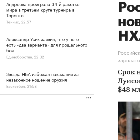
Андреева проиграла 34-й ракетке
Ро
мира в третьем круге турнира в
Торонто
но
Теннис, 22:57
НХ
Александр Усик заявил, что у него
есть «два варианта» для прощального
боя
Российск
Единоборства, 22:32
зарплато
Срок 
Звезда НБА избежал наказания за
незаконное ношение оружия
Луисо
Баскетбол, 21:58
$48 м