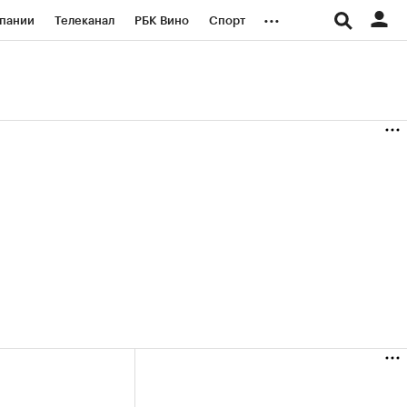
...
пании
Телеканал
РБК Вино
Спорт
ые проекты
Город
Стиль
Крипто
Спецпроекты СПб
логии и медиа
Финансы
(+38,88%)
(+30,98%)
0
«Русагро» ₽120
Купить
Купить
к 27.07.27
прогноз ПСБ к 26.07.27