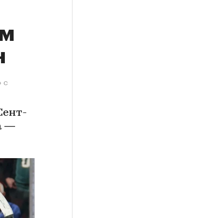
ом
н
 с
Сент-
а —