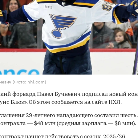
чневич
(Фото: nhl.com)
кий форвард Павел Бучневич подписал новый кон
уис Блюз». Об этом
сообщается
на сайте НХЛ.
глашения 29-летнего нападающего составил шесть 
онтракта — $48 млн (средняя зарплата — $8 млн).
онтракт начнет действовать с сезона 2025/26.