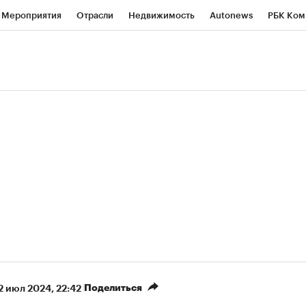
Мероприятия
Отрасли
Недвижимость
Autonews
РБК Ком
ние
РБК Курсы
РБК Life
Тренды
Визионеры
Национальн
б
Исследования
Кредитные рейтинги
Франшизы
Газета
роверка контрагентов
Политика
Экономика
Бизнес
Техно
(+9,48%)
«Северсталь» ₽700
НОВАТЭК ₽1 40
Купить
прогноз КИТ Финанс к 20.07.27
прогноз SberCIB 
Поделиться
2 июл 2024, 22:42