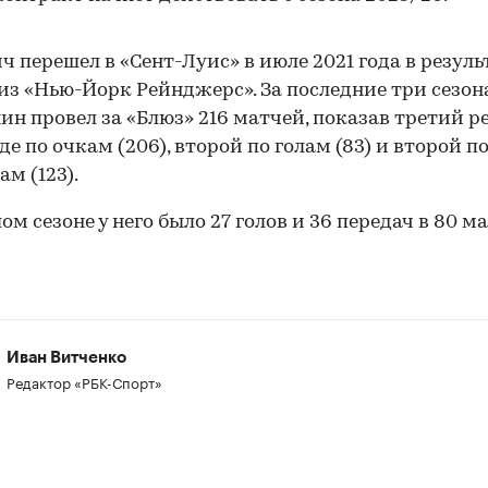
ч перешел в «Сент-Луис» в июле 2021 года в резуль
из «Нью-Йорк Рейнджерс». За последние три сезон
ин провел за «Блюз» 216 матчей, показав третий р
де по очкам (206), второй по голам (83) и второй п
ам (123).
ом сезоне у него было 27 голов и 36 передач в 80 м
Иван Витченко
00:00
/
00:00
Редактор «РБК-Спорт»