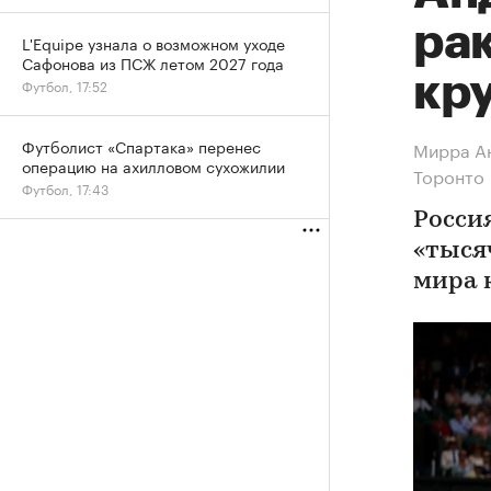
рак
L'Equipe узнала о возможном уходе
Сафонова из ПСЖ летом 2027 года
кру
Футбол, 17:52
Футболист «Спартака» перенес
Мирра Ан
операцию на ахилловом сухожилии
Торонто
Футбол, 17:43
Росси
«тыся
мира к