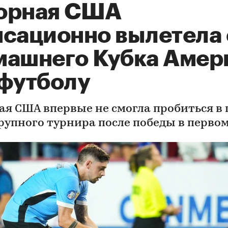
орная США
нсационно вылетела 
машнего Кубка Амер
 футболу
ая США впервые не смогла пробиться в 
рупного турнира после победы в первом