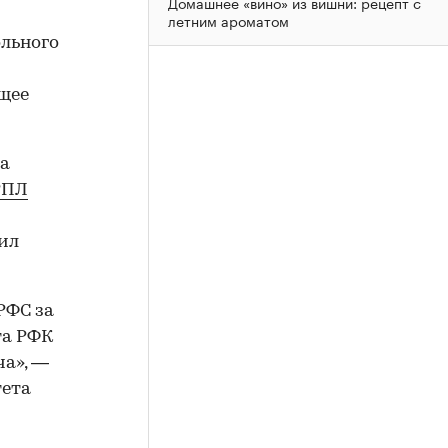
Домашнее «вино» из вишни: рецепт с
летним ароматом
льного
щее
ра
РПЛ
ил
РФС за
та РФК
ча», —
тета