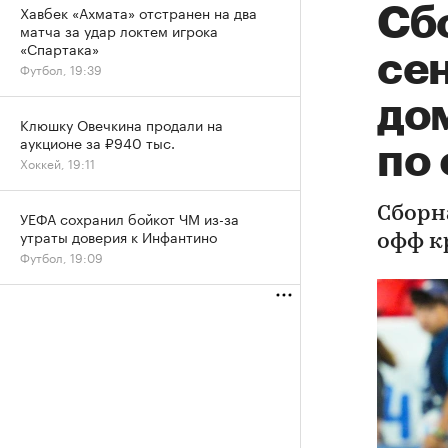
Хавбек «Ахмата» отстранен на два
Сб
матча за удар локтем игрока
«Спартака»
се
Футбол, 19:39
до
Клюшку Овечкина продали на
аукционе за ₽940 тыс.
по
Хоккей, 19:11
Сборн
УЕФА сохранил бойкот ЧМ из-за
утраты доверия к Инфантино
офф к
Футбол, 19:09