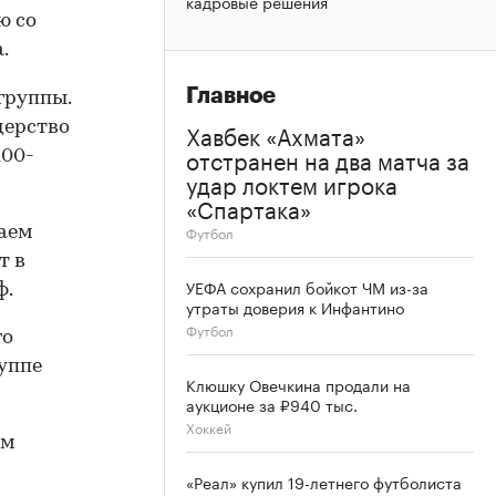
кадровые решения
ю со
.
Главное
группы.
Хавбек «Ахмата»
дерство
отстранен на два матча за
100-
удар локтем игрока
«Спартака»
Футбол
ваем
т в
УЕФА сохранил бойкот ЧМ из-за
ф.
утраты доверия к Инфантино
Футбол
го
руппе
Клюшку Овечкина продали на
аукционе за ₽940 тыс.
Хоккей
им
«Реал» купил 19-летнего футболиста