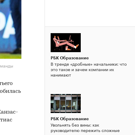
РБК Образование
В тренде «дробные» начальники: что
оманды
это такое и зачем компании их
нанимают
тьего
робилась
Канзас-
РБК Образование
атиас
Увольнять без вины: как
руководителю пережить сложные