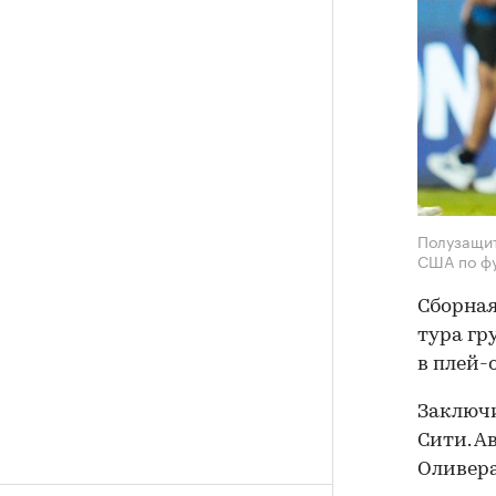
Полузащит
США по ф
Сборная
тура гр
в плей-
Заключи
Сити. А
Оливера