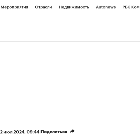
Мероприятия
Отрасли
Недвижимость
Autonews
РБК Ком
ние
РБК Курсы
РБК Life
Тренды
Визионеры
Национальн
б
Исследования
Кредитные рейтинги
Франшизы
Газета
роверка контрагентов
Политика
Экономика
Бизнес
Техно
(+87,32%)
(+30,21%)
 450
АФК «Система» ₽12
Купить
Ку
ПСБ к 29.07.27
прогноз БКС к 15.07.27
Поделиться
2 июл 2024, 09:44