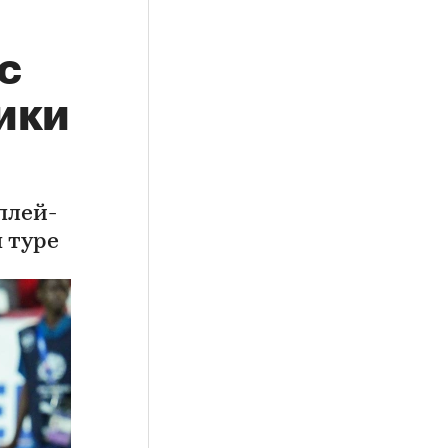
с
ики
плей-
 туре