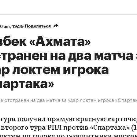
Поделиться
6 авг, 19:39
вбек «Ахмата»
транен на два матча 
р локтем игрока
партака»
а отстранен на два матча за удар локтем игрока «Спарта
тура получил прямую красную карточк
второго тура РПЛ против «Спартака» (1:
локтем по голове полузащитника моско