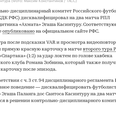
интура
(Фото: Максим Константинов / ТАСС)
ьно-дисциплинарный комитет Российского футбо
КДК РФС) дисквалифицировал на два матча РПЛ
итника «Ахмата» Эгаша Касинтуру. Соответствую
е
опубликовано
на официальном сайте РФС.
ра после подсказки VAR и просмотра видеоповто
 прямую красную карточку в матче
второго тура 
«Спартака» (1:2) за удар локтем по голове хавбека
кого клуба Романа Зобнина, который также получ
карточку после эпизода.
ветствии с ч. 3 ст. 94 дисциплинарного регламента 
вное поведение — дисквалифицировать футболис
 Эгаша Паланга дос Сантоса Касинтуру на два мат
ся в решении контрольно-дисциплинарного коми