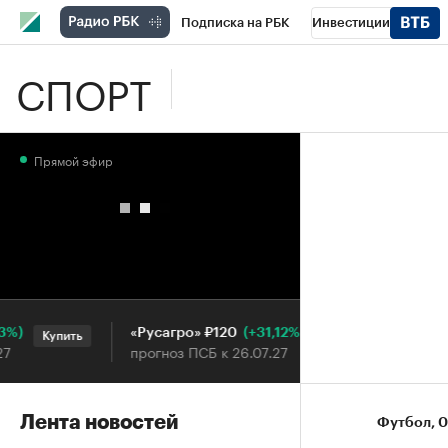
Подписка на РБК
Инвестиции
СПОРТ
Школа управления РБК
РБК Образова
РБК Бизнес-среда
Дискуссионный клу
Прямой эфир
Конференции СПб
Спецпроекты
П
Рынок наличной валюты
(+31,12%)
«Русагро» ₽120
Ozon ₽5
Купить
Купить
прогноз ПСБ к 26.07.27
прогноз 
Лента новостей
Футбол
⁠,
0