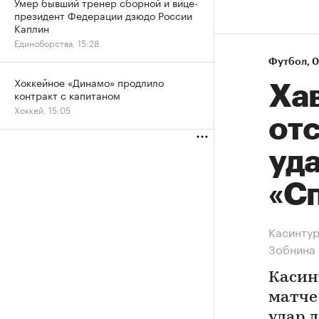
Умер бывший тренер сборной и вице-
президент Федерации дзюдо России
Каплин
Единоборства, 15:28
Футбол
⁠,
0
Хоккейное «Динамо» продлило
Ха
контракт с капитаном
Хоккей, 15:05
отс
уда
«С
Касинтур
Зобнина
Касин
матче 
удар 