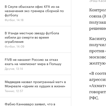
Эгаш Кас
В Сеуле обыскали офис KFA из-за
назначения экс-тренера сборной по
Контрол
футболу
союза (
Футбол, 14:18
полузащ
решени
В Уганде местную звезду футбола
избили до смерти во время
Касинту
ограбления
получил
Футбол, 14:09
против 
московс
FIVB не накажет Россию за отказ
ехать на чемпионат мира в Польшу
желтую 
Другие, 13:14
«В соот
агресси
Медведев назвал проигранный матч в
Монреале «одним из худших в жизни»
«Ахмат»
Теннис, 12:57
говорит
РФС.
Фабио Каннаваро заявил, что в