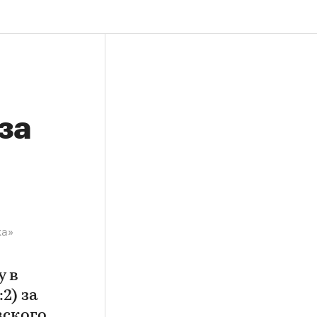
за
ка»
у в
2) за
вского