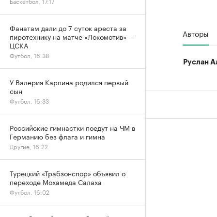
Баскетбол, 17:17
Фанатам дали до 7 суток ареста за
Авторы
пиротехнику на матче «Локомотив» —
ЦСКА
Футбол, 16:38
Руслан А
У Валерия Карпина родился первый
сын
Футбол, 16:33
Российские гимнастки поедут на ЧМ в
Германию без флага и гимна
Другие, 16:22
Турецкий «Трабзонспор» объявил о
переходе Мохамеда Салаха
Футбол, 16:02