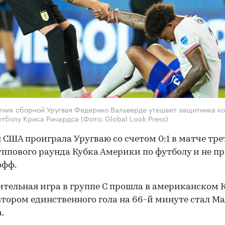
ник сборной Уругвая Федерико Вальверде утешает защитника к
утболу Криса Ричардса
(Фото: Global Look Press)
 США проиграла Уругваю со счетом 0:1 в матче тре
уппового раунда Кубка Америки по футболу и не п
офф.
тельная игра в группе С прошла в американском 
втором единственного гола на 66-й минуте стал М
.