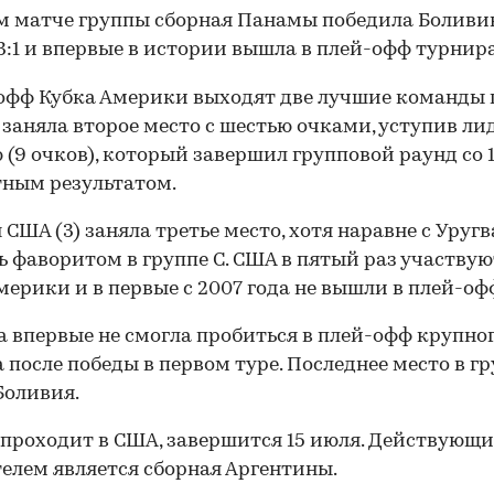
м матче группы сборная Панамы победила Боливи
3:1 и впервые в истории вышла в плей-офф турнира
офф Кубка Америки выходят две лучшие команды 
заняла второе место с шестью очками, уступив ли
 (9 очков), который завершил групповой раунд со 
ным результатом.
 США (3) заняла третье место, хотя наравне с Уруг
ь фаворитом в группе С. США в пятый раз участвую
мерики и в первые с 2007 года не вышли в плей-оф
 впервые не смогла пробиться в плей-офф крупно
 после победы в первом туре. Последнее место в г
Боливия.
00:00
/
00:00
проходит в США, завершится 15 июля. Действующ
елем является сборная Аргентины.