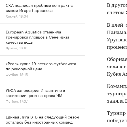
СКА подписал пробный контракт с
В друго
сыном Игоря Ларионова
счетом 
Хоккей, 18:34
В плей-
European Aquatics отменила
Панама 
тренировки пловцов в Сене из-за
Уругваю
качества воды
процент
Другие, 18:16
Сборная
«Реал» купил 19-летнего футболиста
являлас
по рекордной цене
Футбол, 18:15
Кубке А
Команда
УЕФА заподозрил Инфантино в
турнира
занижении цены на права ЧМ
Футбол, 17:37
заняла 
Турнир 
Единая Лига ВТБ на следующий сезон
победит
осталась без иностранных команд