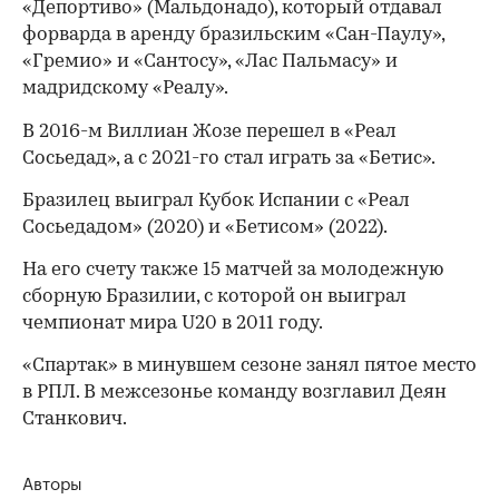
«Депортиво» (Мальдонадо), который отдавал
форварда в аренду бразильским «Сан-Паулу»,
«Гремио» и «Сантосу», «Лас Пальмасу» и
мадридскому «Реалу».
В 2016-м Виллиан Жозе перешел в «Реал
Сосьедад», а с 2021-го стал играть за «Бетис».
Бразилец выиграл Кубок Испании с «Реал
Сосьедадом» (2020) и «Бетисом» (2022).
На его счету также 15 матчей за молодежную
сборную Бразилии, с которой он выиграл
чемпионат мира U20 в 2011 году.
00:00
/
00:00
«Спартак» в минувшем сезоне занял пятое место
в РПЛ. В межсезонье команду возглавил Деян
Станкович.
Авторы