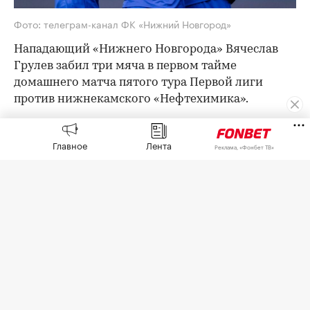
Фото: телеграм-канал ФК «Нижний Новгород»
Нападающий «Нижнего Новгорода» Вячеслав
Грулев забил три мяча в первом тайме
домашнего матча пятого тура Первой лиги
против нижнекамского «Нефтехимика».
Грулев отличился на 7, 9 и 21-й минутах матча.
Главное
Лента
Реклама, «Фонбет ТВ»
Нижегородцы после первого тайма ведут со
счетом 3:0.
27-летний Грулев оформил свой первый хет-
трик в карьере в официальных матчах. Всего у
него уже пять голов в текущем розыгрыше
Первой лиги.
Оставайтесь на связи с РБК в
«Максе»
.