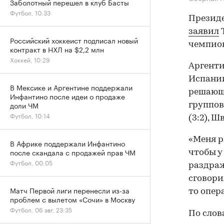
Заболотный перешел в клуб Басты
Футбол, 10:33
Президе
заявил
T
Российский хоккеист подписал новый
чемпион
контракт в НХЛ на $2,2 млн
Хоккей, 10:29
Аргенти
Испании
В Мексике и Аргентине поддержали
решающе
Инфантино после идеи о продаже
доли ЧМ
группов
Футбол, 10:14
(3:2), Ш
«Меня р
В Африке поддержали Инфантино
после скандала с продажей прав ЧМ
чтобы у
Футбол, 00:05
раздраж
сговори
Матч Первой лиги перенесли из-за
то опер
проблем с вылетом «Сочи» в Москву
Футбол, 06 авг, 23:35
По слов