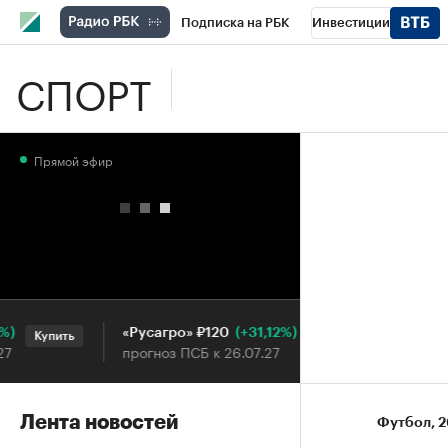
Подписка на РБК
Инвестиции
СПОРТ
Школа управления РБК
РБК Образова
РБК Бизнес-среда
Дискуссионный клу
Прямой эфир
Конференции СПб
Спецпроекты
П
Рынок наличной валюты
(+31,12%)
«Русагро» ₽120
Ozon ₽5 
Купить
Купить
прогноз ПСБ к 26.07.27
прогноз П
Лента новостей
Футбол
⁠,
2