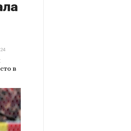
ала
024
ы
сто в