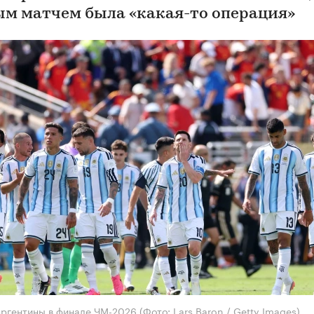
м матчем была «какая-то операция»
Аргентины в финале ЧМ-2026
(Фото: Lars Baron / Getty Images)