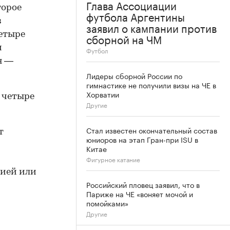
Глава Ассоциации
торое
футбола Аргентины
з
заявил о кампании против
четыре
сборной на ЧМ
и
Футбол
я —
Лидеры сборной России по
гимнастике не получили визы на ЧЕ в
Хорватии
 четыре
Другие
Стал известен окончательный состав
т
юниоров на этап Гран-при ISU в
Китае
Фигурное катание
нией или
Российский пловец заявил, что в
Париже на ЧЕ «воняет мочой и
помойками»
Другие