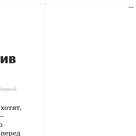
тив
сборной
хотят,
 —
ю
 перед