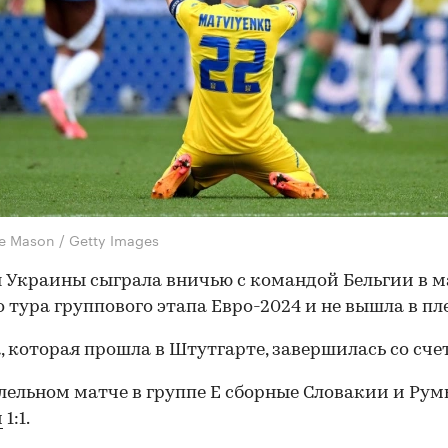
ve Mason / Getty Images
 Украины сыграла вничью с командой Бельгии в м
о тура группового этапа Евро-2024 и не вышла в пл
, которая прошла в Штутгарте, завершилась со счет
лельном матче в группе Е сборные Словакии и Ру
и
1:1.