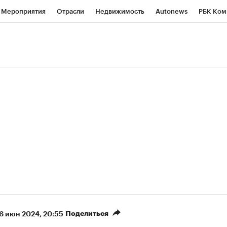
Мероприятия
Отрасли
Недвижимость
Autonews
РБК Ком
ние
РБК Курсы
РБК Life
Тренды
Визионеры
Национальн
б
Исследования
Кредитные рейтинги
Франшизы
Газета
роверка контрагентов
Политика
Экономика
Бизнес
Техно
(+88,42%)
(+32,44%)
450
АФК «Система» ₽12
Купить
Куп
СБ к 29.07.27
прогноз БКС к 15.07.27
Поделиться
6 июн 2024, 20:55