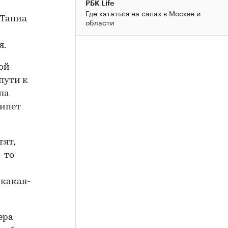
РБК Life
Где кататься на сапах в Москве и
 Тапиа
области
я.
ой
пути к
ла
гипет
тят,
о-то
 какая-
ера