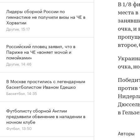
В 1/8 ф
Лидеры сборной России по
места в
гимнастике не получили визы на ЧЕ в
занявши
Хорватии
Другие, 15:17
очка, и
пропуще
второе,
Российский пловец заявил, что в
Париже на ЧЕ «воняет мочой и
помойками»
Украина
Другие, 14:46
очка, н
Победит
В Москве простились с легендарным
баскетболистом Иваном Едешко
против 
Баскетбол, 14:35
Нидерла
Дюссель
Футболисту сборной Англии
в Гельз
предъявили обвинение в нападении в
ночном клубе
Футбол, 13:50
Авторы