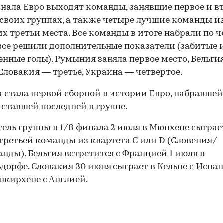
инала Евро выходят команды, занявшие первое и в
 своих группах, а также четыре лучшие команды и
х третьи места. Все команды в итоге набрали по 
 все решили дополнительные показатели (забитые 
нные голы). Румыния заняла первое место, Бельги
 Словакия — третье, Украина — четвертое.
 стала первой сборной в истории Евро, набравшей
о ставшей последней в группе.
ель группы в 1/8 финала 2 июля в Мюнхене сыграе
третьей команды из квартета С или D (Словения/
нды). Бельгия встретится с Францией 1 июля в
00:00
/
00:00
дорфе. Словакия 30 июня сыграет в Кельне с Испа
енкирхене с Англией.