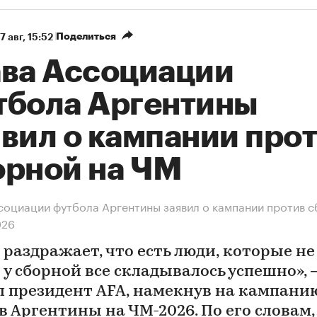
Поделиться
7 авг, 15:52
ава Ассоциации
тбола Аргентины
явил о кампании про
орной на ЧМ
социации футбола Аргентины заявил о кампании против 
026
раздражает, что есть люди, которые не 
 у сборной все складывалось успешно»,
л президент AFA, намекнув на кампани
в Аргентины на ЧМ-2026. По его словам,