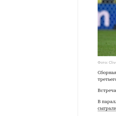
Фото: Cli
Сборная
третьег
Встреча
В парал
сыграл