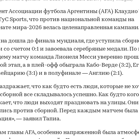
нт Ассоциации футбола Аргентины (AFA) Клаудио
yC Sports, что против национальной команды на
ате мира-2026 велась целенаправленная кампани
на дошла до финала мундиаля, где уступила сборн
 со счетом 0:1 и завоевала серебряные медали. По 
му матчу команда Лионеля Месси уверенно прош
ой этап, а в плей-офф обыграла Кабо-Верде (3:2), Е
вейцарию (3:1) и в полуфинале — Англию (2:1).
аздражает, что как будто есть люди, которые не хо
 сборной все складывалось успешно. Как будто ког
ает, что люди выходят праздновать на улицы. Они
лись против сборной. Перед каждым матчем была
ация», — заявил Тапиа.
ам главы AFA, особенно напряженной была атмосф