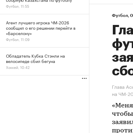
Футбол, 11:55
Футбол
⁠,
0
Агент лучшего игрока ЧМ-2026
Гл
сообщил о его решении перейти в
«Барселону»
Футбол, 11:09
фу
за
Обладатель Кубка Стэнли на
велосипеде сбил бегуна
Хоккей, 10:42
сб
Глава Ас
на ЧМ-2
«Меня 
чтобы
заяви
проти