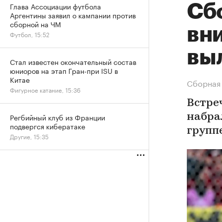
Глава Ассоциации футбола
Сб
Аргентины заявил о кампании против
сборной на ЧМ
вни
Футбол, 15:52
вы
Стал известен окончательный состав
юниоров на этап Гран-при ISU в
Китае
Сборная 
Фигурное катание, 15:36
Встре
Регбийный клуб из Франции
набра
подвергся кибератаке
групп
Другие, 15:35