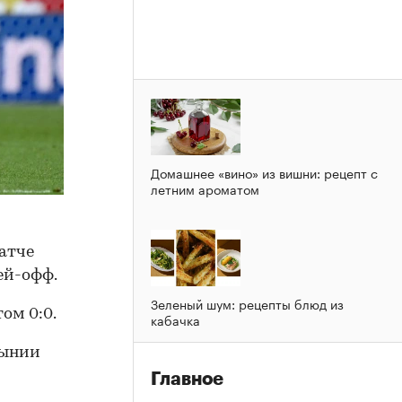
Домашнее «вино» из вишни: рецепт с
летним ароматом
атче
ей-офф.
Зеленый шум: рецепты блюд из
ом 0:0.
кабачка
мынии
Главное