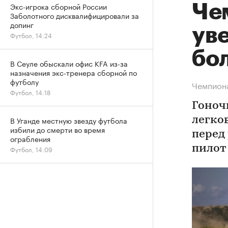
Экс-игрока сборной России
Че
Заболотного дисквалифицировали за
допинг
уве
Футбол, 14:24
бо
В Сеуле обыскали офис KFA из-за
назначения экс-тренера сборной по
футболу
Чемпиона
Футбол, 14:18
Гоноч
В Уганде местную звезду футбола
легко
избили до смерти во время
перед
ограбления
пилот
Футбол, 14:09