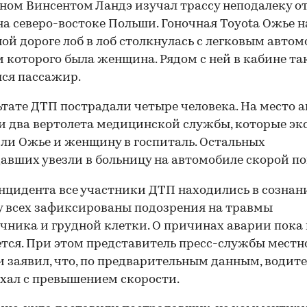
ом Винсентом Ландэ изучал трассу неподалеку от
на северо-востоке Польши. Гоночная Toyota Ожье н
ой дороге лоб в лоб столкнулась с легковым автом
м которого была женщина. Рядом с ней в кабине т
ся пассажир.
ьтате ДТП пострадали четыре человека. На место 
 два вертолета медицинской службы, которые эк
ли Ожье и женщину в госпиталь. Остальных
авших увезли в больницу на автомобиле скорой п
нцидента все участники ДТП находились в сознан
у всех зафиксированы подозрения на травмы
чника и грудной клетки. О причинах аварии пока 
тся. При этом представитель пресс-службы местн
 заявил, что, по предварительным данным, водите
ехал с превышением скорости.