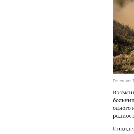
Гоночная 
Восьмик
больниц
одного 
радиос
Инциден