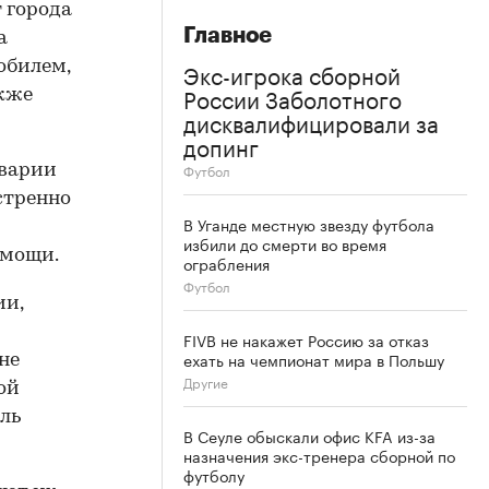
 города
Главное
а
Экс-игрока сборной
обилем,
России Заболотного
акже
дисквалифицировали за
допинг
Футбол
аварии
стренно
В Уганде местную звезду футбола
избили до смерти во время
омощи.
ограбления
Футбол
ии,
FIVB не накажет Россию за отказ
ехать на чемпионат мира в Польшу
не
Другие
ой
ль
В Сеуле обыскали офис KFA из-за
назначения экс-тренера сборной по
футболу