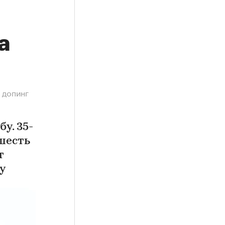
а
 допинг
у. 35-
шесть
т
у