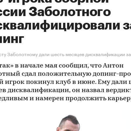
ссии Заболотного
сквалифицировали з
пинг
ту Заболотному дали шесть месяцев дисквалификации за
так» в начале мая сообщил, что Антон
отный сдал положительную допинг-проб
й игрок покинул клуб в июне. Ему дали 
ев дисквалификации, он назвал вердик
едливым и намерен продолжить карьер