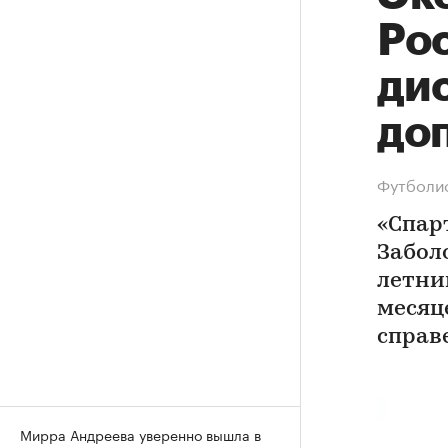
Ро
ди
до
Футболис
«Спар
Забол
летни
месяц
справ
Мирра Андреева уверенно вышла в