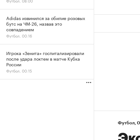
Футбол, 08:00
Adidas извинился за обилие розовых
бутс на ЧМ-26, назвав это
совпадением
Футбол, 00:16
Игрока «Зенита» госпитализировали
после удара локтем в матче Кубка
России
Футбол, 00:15
Футбол
⁠,
0
Эк