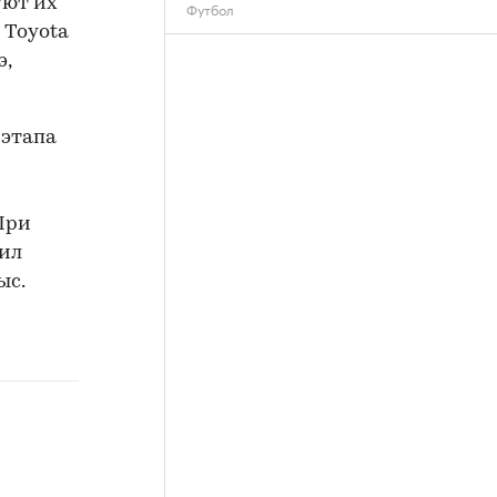
уют их
Футбол
 Toyota
э,
 этапа
При
вил
ыс.