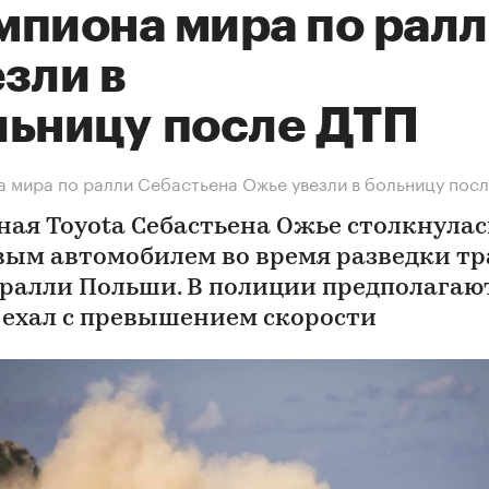
мпиона мира по рал
зли в
льницу после ДТП
 мира по ралли Себастьена Ожье увезли в больницу пос
ная Toyota Себастьена Ожье столкнулас
вым автомобилем во время разведки т
 ралли Польши. В полиции предполагают
 ехал с превышением скорости