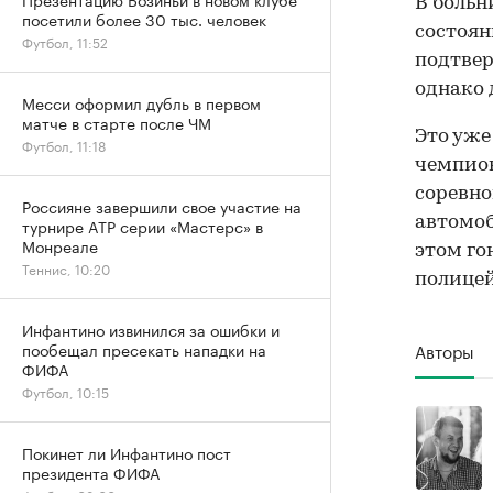
В больн
посетили более 30 тыс. человек
состоян
Футбол, 11:52
подтвер
однако 
Месси оформил дубль в первом
матче в старте после ЧМ
Это уже
Футбол, 11:18
чемпион
соревно
Россияне завершили свое участие на
автомоб
турнире ATP серии «Мастерс» в
Монреале
этом го
Теннис, 10:20
полицей
Инфантино извинился за ошибки и
Авторы
пообещал пресекать нападки на
ФИФА
Футбол, 10:15
Покинет ли Инфантино пост
президента ФИФА