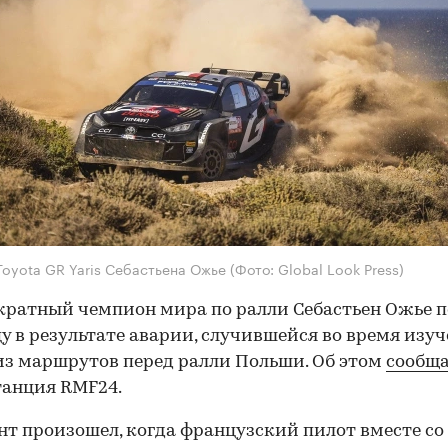
Toyota GR Yaris Себастьена Ожье
(Фото: Global Look Press)
ратный чемпион мира по ралли Себастьен Ожье п
у в результате аварии, случившейся во время изу
из маршрутов перед ралли Польши. Об этом
сообщ
танция RMF24.
т произошел, когда французский пилот вместе со