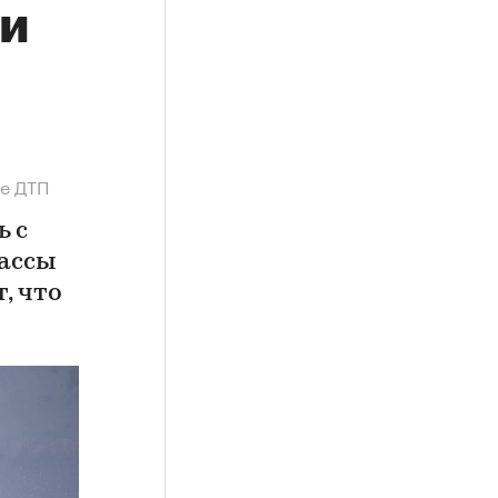
ли
ле ДТП
ь с
рассы
, что