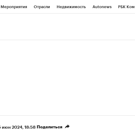
Мероприятия
Отрасли
Недвижимость
Autonews
РБК Ком
ние
РБК Курсы
РБК Life
Тренды
Визионеры
Национальн
б
Исследования
Кредитные рейтинги
Франшизы
Газета
роверка контрагентов
Политика
Экономика
Бизнес
Техно
(+88,32%)
(+31,84%)
 450
АФК «Система» ₽12
Купить
Куп
СБ к 29.07.27
прогноз БКС к 15.07.27
Поделиться
5 июн 2024, 18:58