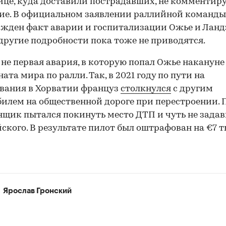
ице, куда доставили пострадавших, не комментир
ие. В официальном заявлении раллийной команды
жден факт аварии и госпитализации Ожье и Ланд
другие подробности пока тоже не приводятся.
 не первая авария, в которую попал Ожье накануне
00:00
/
00:00
ата мира по ралли. Так, в 2021 году по пути на
вания в Хорватии француз
столкнулся
с другим
илем на общественной дороге при перестроении. 
нщик пытался покинуть место ДТП и чуть не зада
ского. В результате пилот был оштрафован на €7 т
Ярослав Гронский