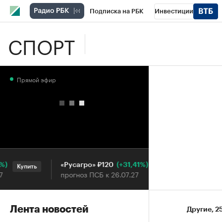
Подписка на РБК
Инвестиции
СПОРТ
Школа управления РБК
РБК Образова
РБК Бизнес-среда
Дискуссионный клу
Прямой эфир
Конференции СПб
Спецпроекты
П
Рынок наличной валюты
(+31,41%)
«Русагро» ₽120
Ozon ₽5
Купить
Купить
прогноз ПСБ к 26.07.27
прогноз П
Лента новостей
Другие
⁠,
2