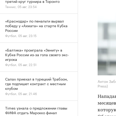
третий круг турнира в Торонто
Теннис, 05 авг, 23:54
«Краснодар» по пенальти вырвал
победу у «Ахмата» на старте Кубка
России
Футбол, 05 авг, 23:15
«Балтика» проиграла «Зениту» в
Кубке России из-за гола своего экс-
игрока
Футбол, 05 авг, 22:51
Салах приехал в турецкий Трабзон,
Антон За
где подпишет контракт с местным
Press)
клубом
Футбол, 05 авг, 21:46
Нападаю
месяцев
Times узнала о предложении главы
которую
ФИФА отдать Марокко финал