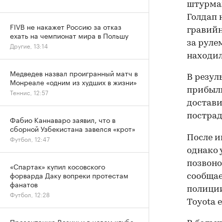
штурман
Голдап 
FIVB не накажет Россию за отказ
гравийн
ехать на чемпионат мира в Польшу
за руле
Другие, 13:14
находил
Медведев назвал проигранный матч в
В резул
Монреале «одним из худших в жизни»
прибыли
Теннис, 12:57
достави
пострад
Фабио Каннаваро заявил, что в
сборной Узбекистана завелся «крот»
После и
Футбол, 12:47
однако 
позвоно
«Спартак» купил косовского
форварда Даку вопреки протестам
сообщае
фанатов
полиции
Футбол, 12:28
Toyota 
Презентацию Возиньи в новом клубе