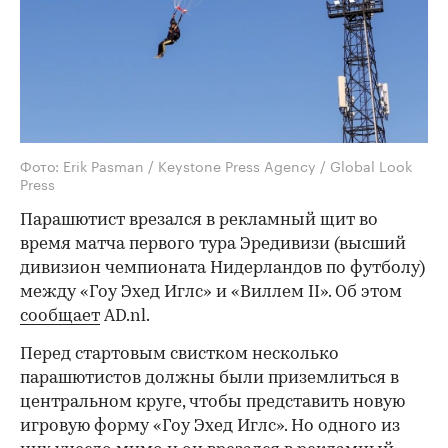
Фото: Erik Pasman / Keystone Press Agency / Global Look
Press
Парашютист врезался в рекламный щит во
время матча первого тура Эредивизи (высший
дивизион чемпионата Нидерландов по футболу)
между «Гоу Эхед Иглс» и «Виллем II». Об этом
сообщает
AD.nl.
Перед стартовым свистком несколько
парашютистов должны были приземлиться в
центральном круге, чтобы представить новую
игровую форму «Гоу Эхед Иглс». Но одного из