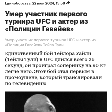
Единоборства
⁠,
22 июн 2024, 15:58
Умер участник первого
турнира UFC и актер из
«Полиции Гавайев»
Умер участник первого турнира UFC и актер из
«Полиции Гавайев» Тейла Тули
Единственный бой Тейлора Уайли
(Тейлы Тули) в UFC длился всего 26
секунд, он проиграл сопернику на 90 кг
легче него. Этот бой стал первым в
промоушене, который транслировали
по телевидению