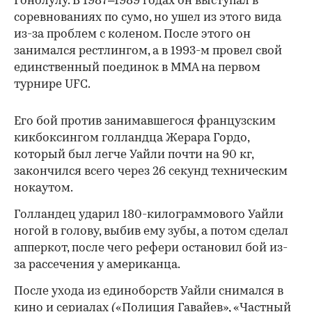
Гонолулу. В 1987–1989 годах он выступал в
соревнованиях по сумо, но ушел из этого вида
из-за проблем с коленом. После этого он
занимался рестлингом, а в 1993-м провел свой
единственный поединок в ММА на первом
турнире UFC.
Его бой против занимавшегося французским
кикбоксингом голландца Жерара Гордо,
который был легче Уайли почти на 90 кг,
закончился всего через 26 секунд техническим
нокаутом.
Голландец ударил 180-килограммового Уайли
ногой в голову, выбив ему зубы, а потом сделал
00:00
/
00:00
апперкот, после чего рефери остановил бой из-
за рассечения у американца.
После ухода из единоборств Уайли снимался в
кино и сериалах («Полиция Гавайев», «Частный