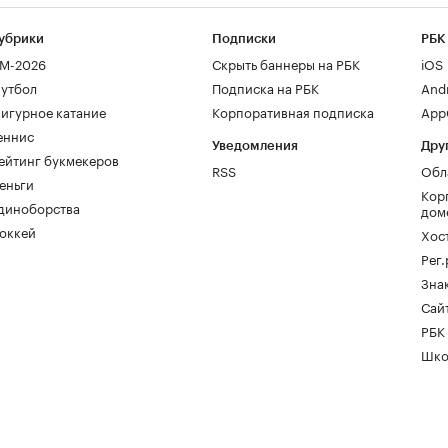
убрики
Подписки
РБК
М-2026
Скрыть баннеры на РБК
iOS
утбол
Подписка на РБК
And
игурное катание
Корпоративная подписка
AppG
еннис
Уведомления
Дру
ейтинг букмекеров
RSS
Обл
еньги
Кор
диноборства
дом
оккей
Хос
Рег
Зна
Сайт
РБК
Шко