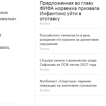
Предложенная во главу
ФИФА норвежка призвала
Инфантино уйти в
шлом
отставку
Севилья»
Футбол
Российского теннисиста в день
т
рождения отстранили за допинговое
нарушение
ешил,
Теннис
L'Equipe узнала о возможном уходе
Сафонова из ПСЖ летом 2027 года
Футбол
Футболист «Спартака» перенес
операцию на ахилловом сухожилии
Футбол