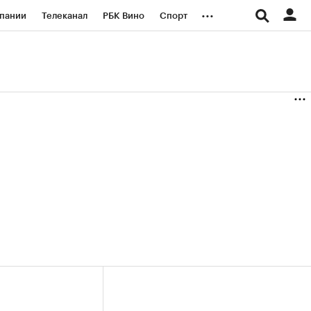
...
пании
Телеканал
РБК Вино
Спорт
ые проекты
Город
Стиль
Крипто
Спецпроекты СПб
логии и медиа
Финансы