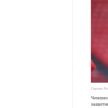
Серхио Р
Чемпион
защитни