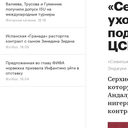
Валиева, Трусова и Гуменник
«С
получили допуск ISU на
международные турниры
ух
Фигурное катание, 18:18
по
Испанская «Гранада» расторгла
контракт с сыном Зинедина Зидана
ЦС
Футбол, 18:09
«Севилья
Предложенная во главу ФИФА
Энджуке
норвежка призвала Инфантино уйти в
отставку
Футбол, 18:04
Серхи
котор
Андал
нигер
контр