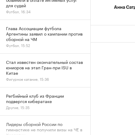
для судей
Анна Сат
Футбол, 16:34
Глава Ассоциации футбола
Аргентины заявил о кампании против
сборной на ЧМ
Футбол, 15:52
Стал известен окончательный состав
юниоров на этап Гран-при ISU в
Китае
Фигурное катание, 15:36
Регбийный клуб из Франции
подвергся кибератаке
Другие, 15:35
Лидеры сборной России по
гимнастике не получили визы на ЧЕ в
Хорватии