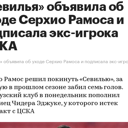
евилья» объявила об
оде Серхио Рамоса и
дписала экс-игрока
КА
» объявила об уходе Серхио Рамоса и подписала экс-игр
о Рамос решил покинуть «Севилью», за
ую в прошлом сезоне забил семь голов.
узский клуб в понедельник пополнил
иец Чидера Эджуке, у которого истек
акт с ЦСКА