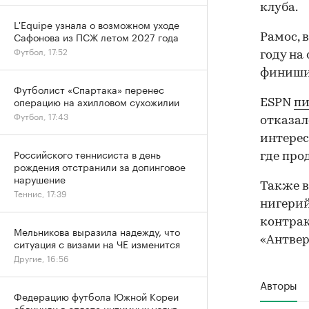
клуба.
L'Equipe узнала о возможном уходе
Сафонова из ПСЖ летом 2027 года
Рамос, 
Футбол, 17:52
году на
финишир
Футболист «Спартака» перенес
операцию на ахилловом сухожилии
ESPN
п
Футбол, 17:43
отказал
интерес
Российского теннисиста в день
где про
рождения отстранили за допинговое
нарушение
Также в
Теннис, 17:39
нигерий
контрак
Мельникова выразила надежду, что
«Антвер
ситуация с визами на ЧЕ изменится
Другие, 16:56
Авторы
Федерацию футбола Южной Кореи
обвинили в оплате интимных услуг