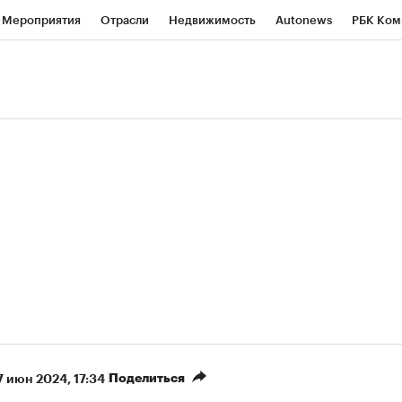
Мероприятия
Отрасли
Недвижимость
Autonews
РБК Ком
ние
РБК Курсы
РБК Life
Тренды
Визионеры
Национальн
б
Исследования
Кредитные рейтинги
Франшизы
Газета
роверка контрагентов
Политика
Экономика
Бизнес
Техно
Поделиться
7 июн 2024, 17:34