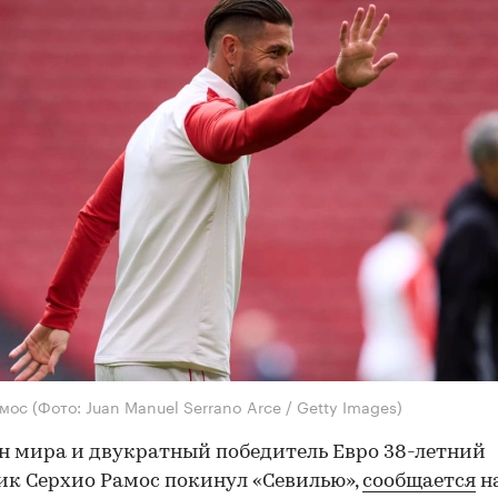
амос
(Фото: Juan Manuel Serrano Arce / Getty Images)
 мира и двукратный победитель Евро 38-летний
к Серхио Рамос покинул «Севилью»,
сообщается
на