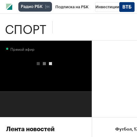
Подписка на РБК
Инвестиции
СПОРТ
Школа управления РБК
РБК Образова
РБК Бизнес-среда
Дискуссионный клу
Прямой эфир
Конференции СПб
Спецпроекты
П
Рынок наличной валюты
Лента новостей
Футбол
⁠,
1