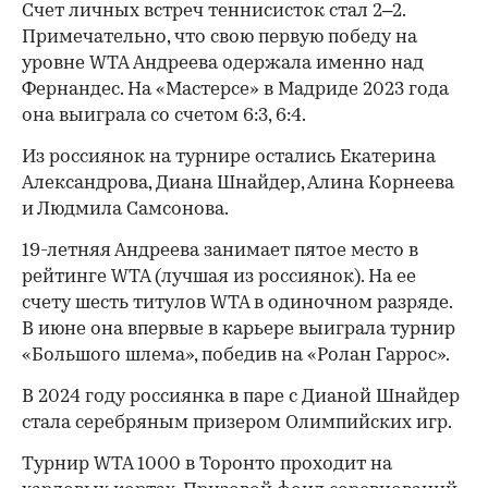
Счет личных встреч теннисисток стал 2–2.
Примечательно, что свою первую победу на
уровне WTA Андреева одержала именно над
Фернандес. На «Мастерсе» в Мадриде 2023 года
она выиграла со счетом 6:3, 6:4.
Из россиянок на турнире остались Екатерина
Александрова, Диана Шнайдер, Алина Корнеева
и Людмила Самсонова.
00:00
/
00:00
19-летняя Андреева занимает пятое место в
рейтинге WTA (лучшая из россиянок). На ее
счету шесть титулов WTA в одиночном разряде.
В июне она впервые в карьере выиграла турнир
«Большого шлема», победив на «Ролан Гаррос».
В 2024 году россиянка в паре с Дианой Шнайдер
стала серебряным призером Олимпийских игр.
Турнир WTA 1000 в Торонто проходит на