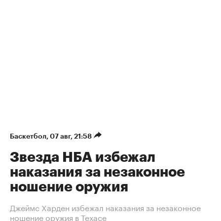
Баскетбол
⁠,
07 авг, 21:58
Звезда НБА избежал
наказания за незаконное
ношение оружия
Джеймс Харден избежал наказания за незаконное
ношение оружия в Техасе