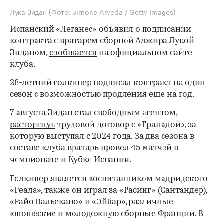
Лука Зидан
(Фото: Simone Arveda / Getty Images)
Испанский «Леганес» объявил о подписании
контракта с вратарем сборной Алжира Лукой
Зиданом,
сообщается
на официальном сайте
клуба.
28-летний голкипер подписал контракт на один
сезон с возможностью продления еще на год.
7 августа Зидан стал свободным агентом,
расторгнув
трудовой договор с «Гранадой», за
которую выступал с 2024 года. За два сезона в
составе клуба вратарь провел 45 матчей в
чемпионате и Кубке Испании.
Голкипер является воспитанником мадридского
«Реала», также он играл за «Расинг» (Сантандер),
«Райо Вальекано» и «Эйбар», различные
юношеские и молодежную сборные Франции. В