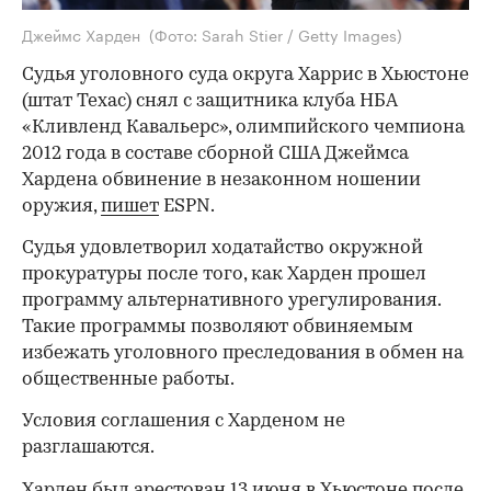
Джеймс Харден
(Фото: Sarah Stier / Getty Images)
Судья уголовного суда округа Харрис в Хьюстоне
(штат Техас) снял с защитника клуба НБА
«Кливленд Кавальерс», олимпийского чемпиона
2012 года в составе сборной США Джеймса
Хардена обвинение в незаконном ношении
оружия,
пишет
ESPN.
Судья удовлетворил ходатайство окружной
прокуратуры после того, как Харден прошел
программу альтернативного урегулирования.
Такие программы позволяют обвиняемым
избежать уголовного преследования в обмен на
общественные работы.
Условия соглашения с Харденом не
разглашаются.
Харден был
арестован
13 июня в Хьюстоне после