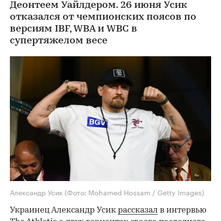
Деонтеем Уайлдером. 26 июня Усик
отказался от чемпионских поясов по
версиям IBF, WBA и WBC в
супертяжелом весе
Александр Усик
(Фото: Mohamed Hossam / Getty Images)
Украинец Александр Усик
рассказал
в интервью