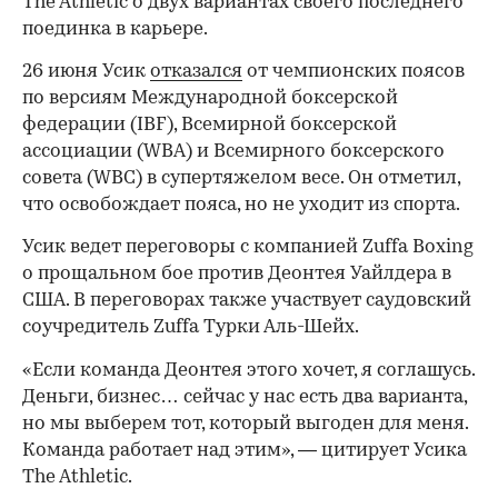
The Athletic о двух вариантах своего последнего
поединка в карьере.
26 июня Усик
отказался
от чемпионских поясов
по версиям Международной боксерской
федерации (IBF), Всемирной боксерской
ассоциации (WBA) и Всемирного боксерского
совета (WBC) в супертяжелом весе. Он отметил,
что освобождает пояса, но не уходит из спорта.
Усик ведет переговоры с компанией Zuffa Boxing
о прощальном бое против Деонтея Уайлдера в
США. В переговорах также участвует саудовский
соучредитель Zuffa Турки Аль-Шейх.
«Если команда Деонтея этого хочет, я соглашусь.
Деньги, бизнес… сейчас у нас есть два варианта,
но мы выберем тот, который выгоден для меня.
Команда работает над этим», — цитирует Усика
The Athletic.