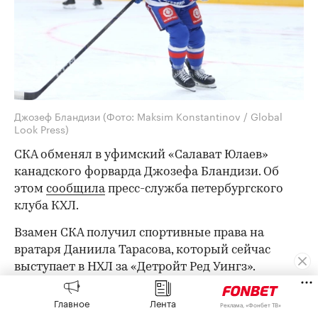
Джозеф Бландизи
(Фото: Maksim Konstantinov / Global
Look Press)
СКА обменял в уфимский «Салават Юлаев»
канадского форварда Джозефа Бландизи. Об
этом
сообщила
пресс-служба петербургского
клуба КХЛ.
Взамен СКА получил спортивные права на
вратаря Даниила Тарасова, который сейчас
выступает в НХЛ за «Детройт Ред Уингз».
Для 32-летнего Бландизи прошлый сезон стал
Главное
Лента
Реклама, «Фонбет ТВ»
дебютным в КХЛ. Канадец в составе СКА провел