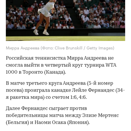
Мирра Андреева
(Фото: Clive Brunskill / Getty Images)
Российская теннисистка Мирра Андреева не
смогла выйти в четвертый круг турнира WTA
1000 в Торонто (Канада).
В матче третьего круга Андреева (5-й номер
посева) проиграла канадке Лейле Фернандес (34-
я ракетка мира) со счетом 1:6, 4:6.
Далее Фернандес сыграет против
победительницы матча между Элизе Мертенс
(Бельгия) и Наоми Осака (Япония).