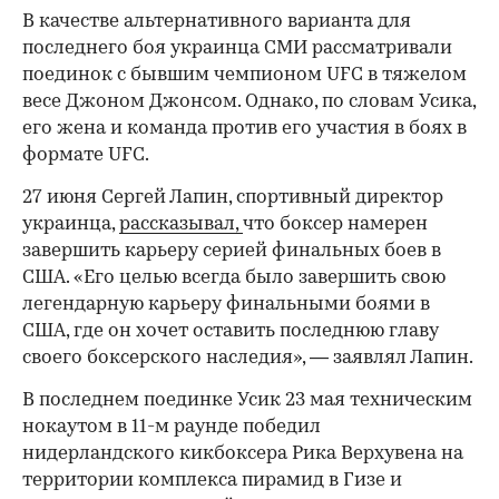
В качестве альтернативного варианта для
последнего боя украинца СМИ рассматривали
поединок с бывшим чемпионом UFC в тяжелом
00:00
/
00:00
весе Джоном Джонсом. Однако, по словам Усика,
его жена и команда против его участия в боях в
формате UFC.
27 июня Сергей Лапин, спортивный директор
украинца,
рассказывал,
что боксер намерен
завершить карьеру серией финальных боев в
США. «Его целью всегда было завершить свою
легендарную карьеру финальными боями в
США, где он хочет оставить последнюю главу
своего боксерского наследия», — заявлял Лапин.
В последнем поединке Усик 23 мая техническим
нокаутом в 11-м раунде победил
нидерландского кикбоксера Рика Верхувена на
территории комплекса пирамид в Гизе и