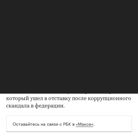
Инфантино, потому что не было ни одного
инцидента с его участием», — цитирует The
Telegraph представителя ФИФА.
Инфантино в 2000 году перешел на работу
УЕФА. Сначала он работал в юридическом
отделе, в 2004 году возглавил департамент по
правовым вопросам и лицензированию клубов.
В 2007 году стал заместителем генерального
секретаря, а в 2009-м — генеральным
секретарем УЕФА.
Президентом ФИФА он был избран в 2016 году.
Он сменил на этом посту Йозефа Блаттера,
который ушел в отставку после коррупционного
скандала в федерации.
Оставайтесь на связи с РБК в
«Максе»
.