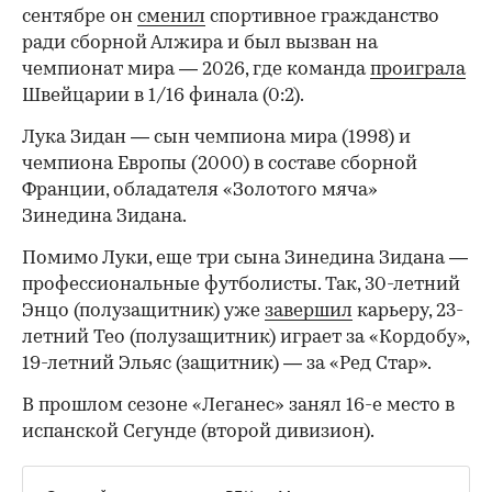
сентябре он
сменил
спортивное гражданство
ради сборной Алжира и был вызван на
чемпионат мира — 2026, где команда
проиграла
Швейцарии в 1/16 финала (0:2).
00:00
/
00:00
Лука Зидан — сын чемпиона мира (1998) и
чемпиона Европы (2000) в составе сборной
Франции, обладателя «Золотого мяча»
Зинедина Зидана.
Помимо Луки, еще три сына Зинедина Зидана —
профессиональные футболисты. Так, 30-летний
Энцо (полузащитник) уже
завершил
карьеру, 23-
летний Тео (полузащитник) играет за «Кордобу»,
19-летний Эльяс (защитник) — за «Ред Стар».
В прошлом сезоне «Леганес» занял 16-е место в
испанской Сегунде (второй дивизион).