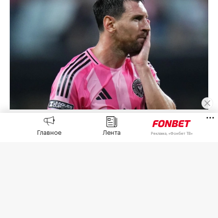
Лионель Месси
(Фото: Rich Storry / Getty Images)
Главное
Лента
Реклама, «Фонбет ТВ»
Капитан сборной Аргентины Лионель Месси
намерен обратиться в суд после церемонии
прощания со своим отцом Хорхе Месси. Об этом
сообщил аргентинский журналист Фран
Касаретто в соцсети X.
«Месси подтвердил, что предпримет
юридические действия против аргентинских