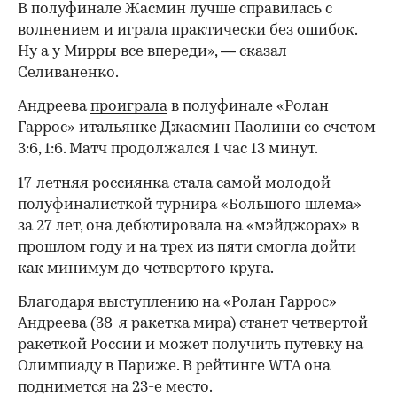
В полуфинале Жасмин лучше справилась с
волнением и играла практически без ошибок.
Ну а у Мирры все впереди», — сказал
Селиваненко.
Андреева
проиграла
в полуфинале «Ролан
Гаррос» итальянке Джасмин Паолини со счетом
3:6, 1:6. Матч продолжался 1 час 13 минут.
17-летняя россиянка стала самой молодой
полуфиналисткой турнира «Большого шлема»
за 27 лет, она дебютировала на «мэйджорах» в
прошлом году и на трех из пяти смогла дойти
как минимум до четвертого круга.
Благодаря выступлению на «Ролан Гаррос»
Андреева (38-я ракетка мира) станет четвертой
ракеткой России и может получить путевку на
00:00
/
00:00
Олимпиаду в Париже. В рейтинге WTA она
поднимется на 23-е место.