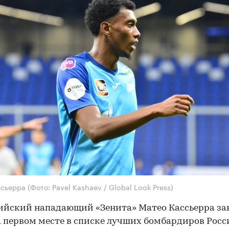
ссьерра
(Фото: Pavel Kashaev / Global Look Press)
ийский нападающий «Зенита» Матео Кассьерра з
а первом месте в списке лучших бомбардиров Рос