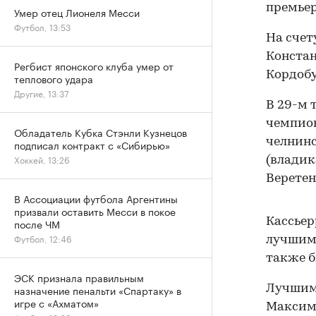
премьер
Умер отец Лионеля Месси
Футбол, 13:53
На счет
Констан
Регбист японского клуба умер от
Кордобу
теплового удара
Другие, 13:37
В 29-м 
чемпион
Обладатель Кубка Стэнли Кузнецов
челнинс
подписал контракт с «Сибирью»
Хоккей, 13:26
(владик
Веретен
В Ассоциации футбола Аргентины
призвали оставить Месси в покое
Кассьер
после ЧМ
Футбол, 12:46
лучшим 
также б
ЭСК признала правильным
Лучшим 
назначение пенальти «Спартаку» в
игре с «Ахматом»
Максим 