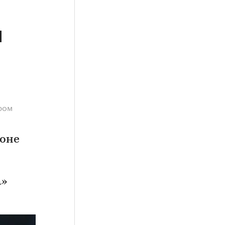
м
ром
зоне
а»