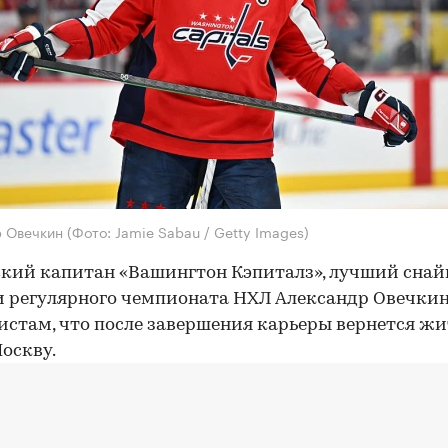
р Овечкин
(Фото: Jamie Sabau / Getty Images)
кий капитан «Вашингтон Кэпиталз», лучший снай
 регулярного чемпионата НХЛ Александр Овечкин
стам, что после завершения карьеры вернется жи
оскву.
 — мой родной город. Буду жить здесь, здесь родны
, друзья», —
цитирует
Овечкина «Матч ТВ».