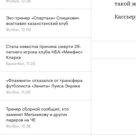
Футбол, 12:26
такой ж
Экс-тренер «Спартака» Слишкович
Кассьер
возглавил казахстанский клуб
Футбол, 12:00
Стала известна причина смерти 29-
летнего игрока клуба НБА «Мемфис»
Кларка
Баскетбол, 11:25
«Фламенго» отказался от трансфера
футболиста «Зенита» Луиса Энрике
Футбол, 11:00
Тренер сборной сообщил, кто
заменит Мельникову и других
лидеров на ЧЕ
Футбол, 10:36