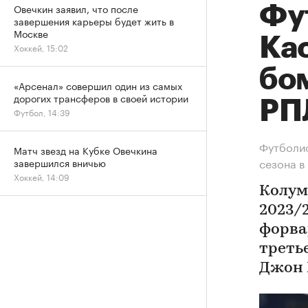
Овечкин заявил, что после
Фу
завершения карьеры будет жить в
Москве
Ка
Хоккей, 15:02
бо
«Арсенал» совершил один из самых
дорогих трансферов в своей истории
РП
Футбол, 14:39
Футболис
Матч звезд на Кубке Овечкина
сезона в
завершился вничью
Хоккей, 14:09
Колум
2023/
форва
треть
Джон 