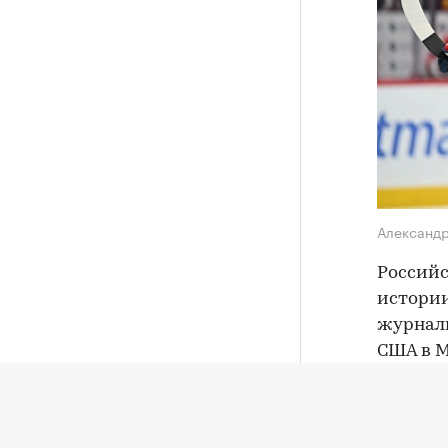
Александ
Российс
истории
журнали
США в М
«Москва
Первая встреча фаворитов. Что
важно знать о третьем туре РПЛ
близкие
Футбол, 09:15