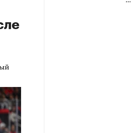
сле
вый