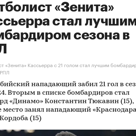
тболист «Зенита»
ссьерра стал лучши
мбардиром сезона в
Л
т «Зенита» Кассьерра с 21 голом стал лучшим бомбарди
 РПЛ
бийский нападающий забил 21 гол в се
24. Вторым в списке бомбардиров стал
рд «Динамо» Константин Тюкавин (15),
е место занял нападающий «Краснодар
Кордоба (15)