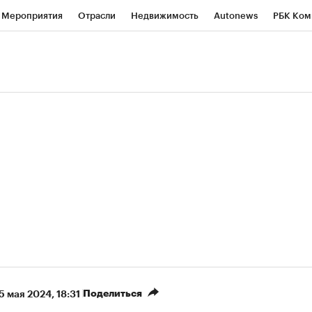
Мероприятия
Отрасли
Недвижимость
Autonews
РБК Ком
ние
РБК Курсы
РБК Life
Тренды
Визионеры
Национальн
б
Исследования
Кредитные рейтинги
Франшизы
Газета
роверка контрагентов
Политика
Экономика
Бизнес
Техно
(+9,51%)
(
«Северсталь» ₽700
НОВАТЭК ₽1 400
Купить
прогноз КИТ Финанс к 20.07.27
прогноз SberCIB к 
Поделиться
5 мая 2024, 18:31