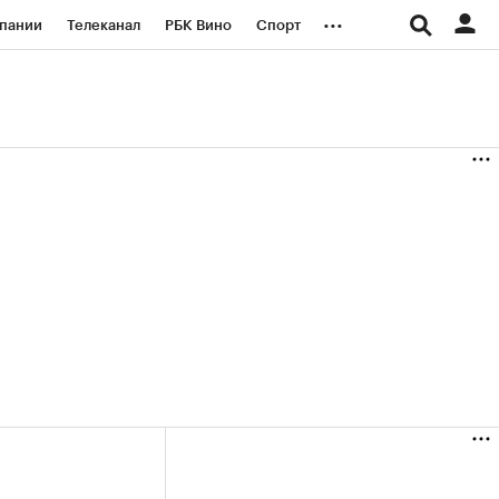
...
пании
Телеканал
РБК Вино
Спорт
ые проекты
Город
Стиль
Крипто
Спецпроекты СПб
логии и медиа
Финансы
+38,23%)
(+31,67%)
«Русагро» ₽120
Купить
Купить
27.07.27
прогноз ПСБ к 26.07.27