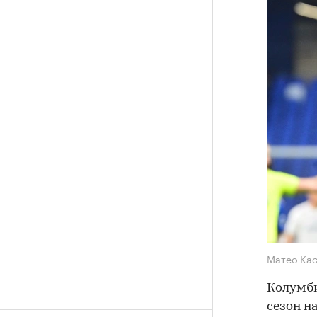
Матео Ка
Колумб
сезон н