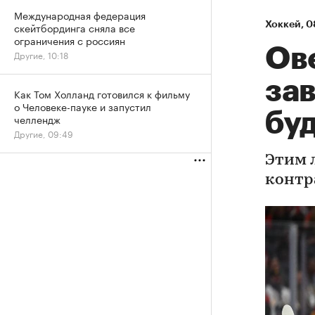
Международная федерация
Хоккей
⁠,
0
скейтбординга сняла все
ограничения с россиян
Ове
Другие, 10:18
за
Как Том Холланд готовился к фильму
о Человеке-пауке и запустил
буд
челлендж
Другие, 09:49
Этим 
контр