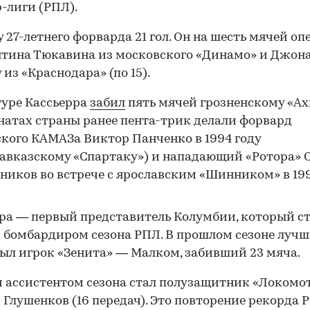
-лиги (РПЛ).
у 27-летнего форварда 21 гол. Он на шесть мячей о
тина Тюкавина из московского «Динамо» и Джон
 из «Краснодара» (по 15).
туре Кассьерра
забил
пять мячей грозненскому «Ах
атах страны ранее пента-трик делали форвард
кого КАМАЗа Виктор Панченко в 1994 году
авказскому «Спартаку») и нападающий «Ротора» 
ников во встрече с ярославским «Шинником» в 19
ра — первый представитель Колумбии, который с
бомбардиром сезона РПЛ. В прошлом сезоне луч
ыл игрок «Зенита» — Малком, забивший 23 мяча.
ассистентом сезона стал полузащитник «Локомо
Глушенков (16 передач). Это повторение рекорда 