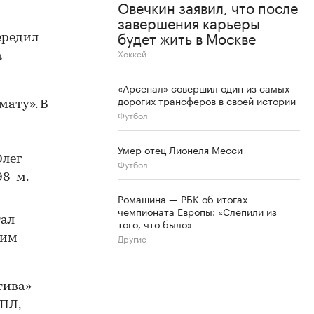
Овечкин заявил, что после
завершения карьеры
будет жить в Москве
передил
Хоккей
а
«Арсенал» совершил один из самых
дорогих трансферов в своей истории
мату». В
Футбол
Умер отец Лионеля Месси
Олег
Футбол
98-м.
Ромашина — РБК об итогах
чемпионата Европы: «Слепили из
тал
того, что было»
Другие
шим
тива»
РПЛ,