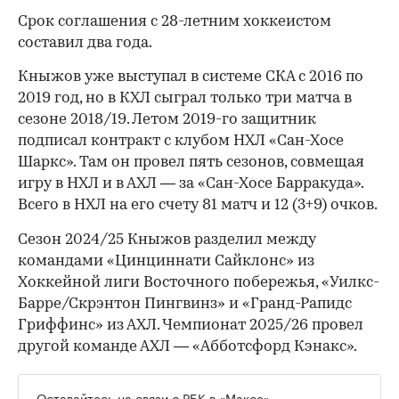
Срок соглашения с 28-летним хоккеистом
составил два года.
Кныжов уже выступал в системе СКА с 2016 по
2019 год, но в КХЛ сыграл только три матча в
сезоне 2018/19. Летом 2019-го защитник
подписал контракт с клубом НХЛ «Сан-Хосе
Шаркс». Там он провел пять сезонов, совмещая
игру в НХЛ и в АХЛ — за «Сан-Хосе Барракуда».
Всего в НХЛ на его счету 81 матч и 12 (3+9) очков.
Сезон 2024/25 Кныжов разделил между
командами «Цинциннати Сайклонс» из
Хоккейной лиги Восточного побережья, «Уилкс-
Барре/Скрэнтон Пингвинз» и «Гранд-Рапидс
Гриффинс» из АХЛ. Чемпионат 2025/26 провел
другой команде АХЛ — «Абботсфорд Кэнакс».
Оставайтесь на связи с РБК в
«Максе»
.