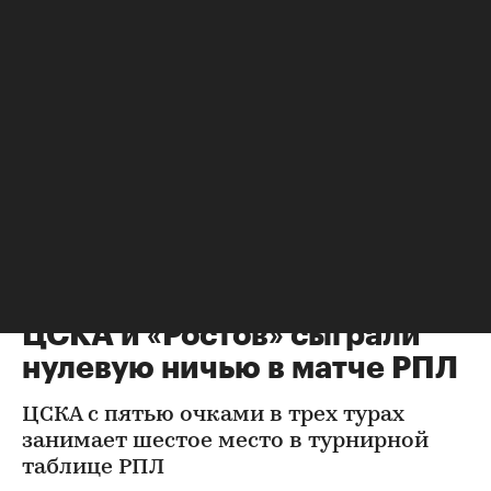
Футбол
⁠,
08 авг, 22:22
ЦСКА и «Ростов» сыграли
нулевую ничью в матче РПЛ
ЦСКА с пятью очками в трех турах
занимает шестое место в турнирной
таблице РПЛ