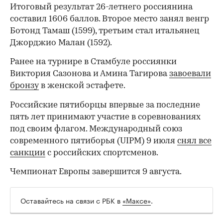
Итоговый результат 26-летнего россиянина
составил 1606 баллов. Второе место занял венгр
Ботонд Тамаш (1599), третьим стал итальянец
Джорджио Малан (1592).
Ранее на турнире в Стамбуле россиянки
Виктория Сазонова и Амина Тагирова
завоевали
бронзу
в женской эстафете.
Российские пятиборцы впервые за последние
пять лет принимают участие в соревнованиях
под своим флагом. Международный союз
современного пятиборья (UIPM) 9 июля
снял все
санкции
с российских спортсменов.
Чемпионат Европы завершится 9 августа.
Оставайтесь на связи с РБК в
«Максе»
.
00:00
/
00:00