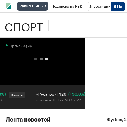
Подписка на РБК
Инвестиции
СПОРТ
Школа управления РБК
РБК Образова
РБК Бизнес-среда
Дискуссионный клу
Прямой эфир
Конференции СПб
Спецпроекты
П
Рынок наличной валюты
(+30,8%)
«Русагро» ₽120
Ozon ₽5
Купить
Купить
прогноз ПСБ к 26.07.27
прогноз П
Лента новостей
Футбол
⁠,
2