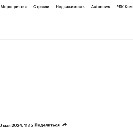
Мероприятия
Отрасли
Недвижимость
Autonews
РБК Ком
ние
РБК Курсы
РБК Life
Тренды
Визионеры
Национальн
б
Исследования
Кредитные рейтинги
Франшизы
Газета
роверка контрагентов
Политика
Экономика
Бизнес
Техно
(+88,19%)
(+31,72%)
 450
АФК «Система» ₽12
Купить
Куп
СБ к 29.07.27
прогноз БКС к 15.07.27
Поделиться
3 мая 2024, 11:15