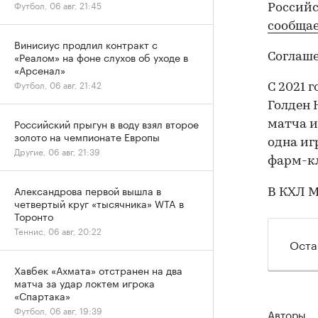
Футбол, 06 авг, 21:45
Российс
сообща
Винисиус продлил контракт с
«Реалом» на фоне слухов об уходе в
Соглаше
«Арсенал»
Футбол, 06 авг, 21:42
С 2021 
Голден 
Российский прыгун в воду взял второе
матча и
золото на чемпионате Европы
одна иг
Другие, 06 авг, 21:39
фарм-кл
Александрова первой вышла в
В КХЛ М
четвертый круг «тысячника» WTA в
Торонто
Теннис, 06 авг, 20:22
Оста
Хавбек «Ахмата» отстранен на два
матча за удар локтем игрока
«Спартака»
Футбол, 06 авг, 19:39
Авторы