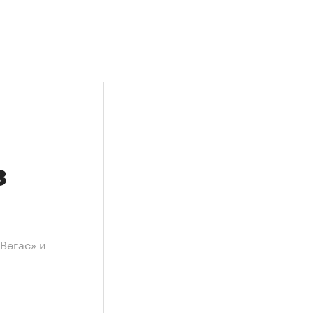
з
Вегас» и