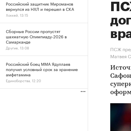
Российский защитник Мироманов
ПС
вернулся из НХЛ и перешел в СКА
Хоккей, 13:15
до
вр
Сборные России пропустят
шахматную Олимпиаду-2026 в
Самарканде
Другие, 13:08
ПСЖ пред
Матвея 
Российский боец ММА Ядуллаев
Источ
получил условный срок за хранение
амфетамина
Сафон
Единоборства, 12:20
супер
оформ