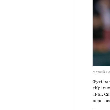
Матвей С
Футболь
«Красно
«РБК Сп
перегов