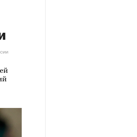
и
ссии
вей
ий