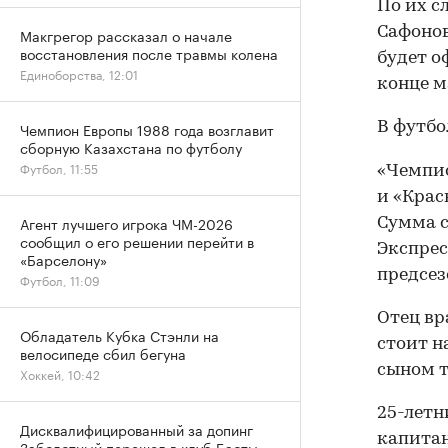
По их с
Сафонов
Макгрегор рассказал о начале
восстановления после травмы колена
будет о
Единоборства, 12:01
конце м
В футбо
Чемпион Европы 1988 года возглавит
сборную Казахстана по футболу
Футбол, 11:55
«Чемпио
и «Крас
Агент лучшего игрока ЧМ-2026
Сумма с
сообщил о его решении перейти в
Экспрес
«Барселону»
предсез
Футбол, 11:09
Отец вр
Обладатель Кубка Стэнли на
стоит н
велосипеде сбил бегуна
сыном т
Хоккей, 10:42
25-летн
Дисквалифицированный за допинг
капитан
Заболотный перешел в клуб Басты