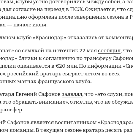
ловам, клубы устно договорились между собой, а с
 дал согласие на переезд в ПСЖ. Ожидается, что с
фициально оформлена после завершения сезона в 
ая — начале июня.
льном клубе «Краснодар» отказались от коммента
нат» со ссылкой на источник 22 мая
сообщил
, чт
нодар» близки к соглашению по трансферу Сафонов
делки оценивается в €20 млн. По
информации
«Сп
с», российский вратарь сыграет летом во всех
онных матчах французского клуба.
атаря Евгений Сафонов
заявлял
, что «это слухи, по
а это обращать внимание», отметив, что не обсужда
рансфер.
ий Сафонов является воспитанником «Краснодара
ом команды. В текущем сезоне вратарь десять раз