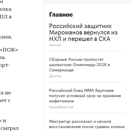
ам
делка
Главное
РПЛ в
Российский защитник
Мироманов вернулся из
НХЛ и перешел в СКА
риев.
Хоккей
о «ПСЖ»
а.
Сборные России пропустят
шахматную Олимпиаду-2026 в
орт-
Самарканде
Другие
Российский боец ММА Ядуллаев
ка не
получил условный срок за хранение
амфетамина
ет с
Единоборства
Макгрегор рассказал о начале
» и
восстановления после травмы колена
 сыграл