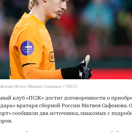
афонов
(Фото: Михаил Синицын / ТАСС)
ный клуб «ПСЖ» достиг договоренности о приобр
дара» вратаря сборной России Матвея Сафонова. 
орт» сообщили два источника, знакомых с подро
оров.