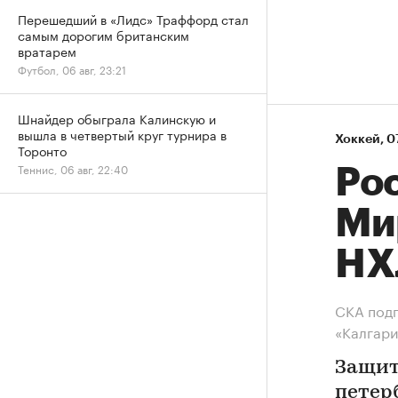
Перешедший в «Лидс» Траффорд стал
самым дорогим британским
вратарем
Футбол, 06 авг, 23:21
Шнайдер обыграла Калинскую и
вышла в четвертый круг турнира в
Хоккей
⁠,
0
Торонто
Теннис, 06 авг, 22:40
Ро
Ми
НХ
СКА подп
«Калгари
Защит
петер