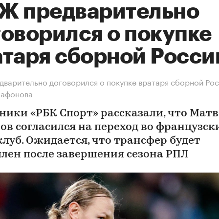
Ж предварительно
говорился о покупке
атаря сборной Росси
варительно договорился о покупке вратаря сборной Ро
Сафонова
ники «РБК Спорт» рассказали, что Мат
ов согласился на переход во французск
клуб. Ожидается, что трансфер будет
лен после завершения сезона РПЛ