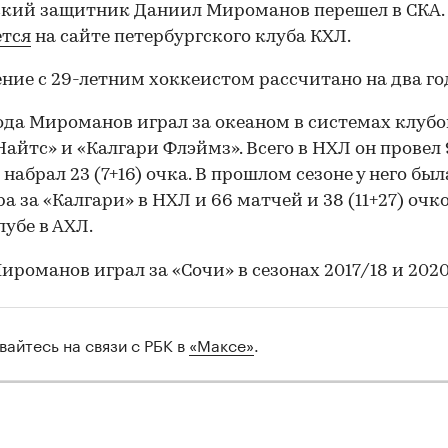
кий защитник Даниил Мироманов перешел в СКА.
ется
на сайте петербургского клуба КХЛ.
ние с 29-летним хоккеистом рассчитано на два го
года Мироманов играл за океаном в системах клубо
Найтс» и «Калгари Флэймз». Всего в НХЛ он провел 
 набрал 23 (7+16) очка. В прошлом сезоне у него был
ра за «Калгари» в НХЛ и 66 матчей и 38 (11+27) очко
убе в АХЛ.
ироманов играл за «Сочи» в сезонах 2017/18 и 2020
вайтесь на связи с РБК в
«Максе»
.