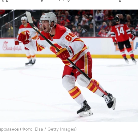
ироманов
(Фото: Elsa / Getty Images)