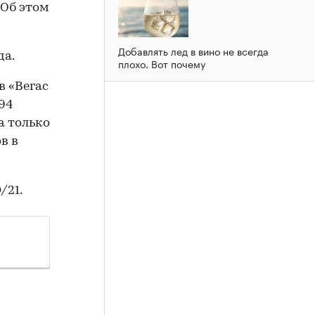
 Об этом
Добавлять лед в вино не всегда
да.
плохо. Вот почему
в «Вегас
94
а только
в в
/21.