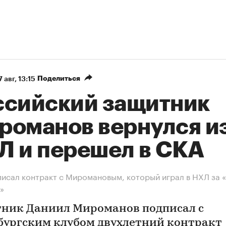
Поделиться
7 авг, 13:15
ссийский защитник
романов вернулся и
Л и перешел в СКА
исал контракт с Миромановым, который играл в НХЛ за «
»
ник Даниил Мироманов подписал с
бургским клубом двухлетний контракт