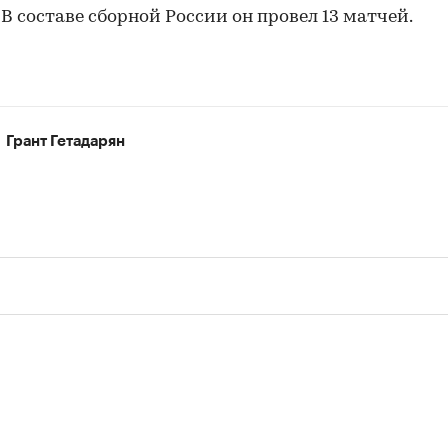
. В составе сборной России он провел 13 матчей.
00:00
/
00:00
Грант Гетадарян