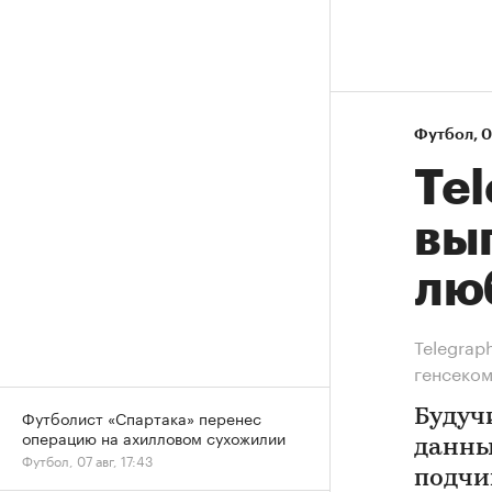
Футбол
⁠,
0
Te
вы
лю
Telegrap
генсеко
Футболист «Спартака» перенес
Будуч
операцию на ахилловом сухожилии
данны
Футбол, 07 авг, 17:43
подчи