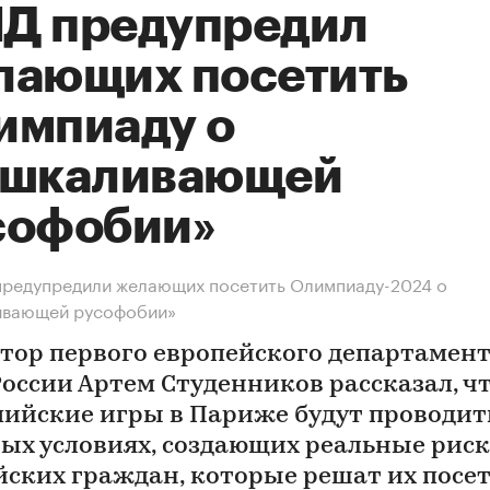
Д предупредил
лающих посетить
импиаду о
ашкаливающей
софобии»
предупредили желающих посетить Олимпиаду-2024 о
ивающей русофобии»
тор первого европейского департамен
оссии Артем Студенников рассказал, ч
ийские игры в Париже будут проводит
ых условиях, создающих реальные риск
йских граждан, которые решат их посе