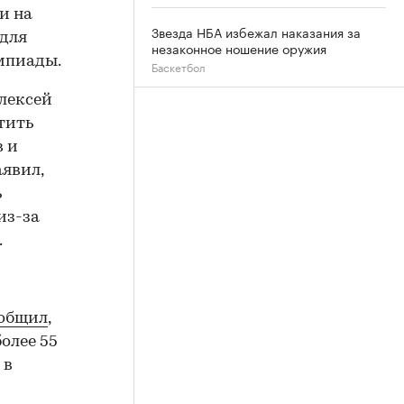
и на
Звезда НБА избежал наказания за
 для
незаконное ношение оружия
мпиады.
Баскетбол
лексей
тить
в и
явил,
ь
из-за
.
общил
,
олее 55
 в