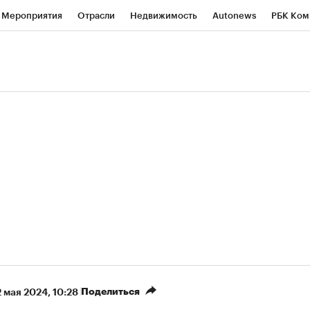
Мероприятия
Отрасли
Недвижимость
Autonews
РБК Ком
ние
РБК Курсы
РБК Life
Тренды
Визионеры
Национальн
б
Исследования
Кредитные рейтинги
Франшизы
Газета
роверка контрагентов
Политика
Экономика
Бизнес
Техно
(+9,48%)
«Северсталь» ₽700
НОВАТЭК ₽1 400
Купить
прогноз КИТ Финанс к 20.07.27
прогноз SberCIB к 
Поделиться
2 мая 2024, 10:28