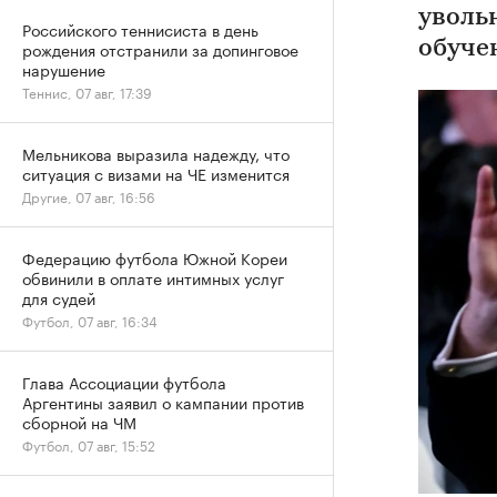
уволь
Российского теннисиста в день
рождения отстранили за допинговое
обуче
нарушение
Теннис, 07 авг, 17:39
Мельникова выразила надежду, что
ситуация с визами на ЧЕ изменится
Другие, 07 авг, 16:56
Федерацию футбола Южной Кореи
обвинили в оплате интимных услуг
для судей
Футбол, 07 авг, 16:34
Глава Ассоциации футбола
Аргентины заявил о кампании против
сборной на ЧМ
Футбол, 07 авг, 15:52