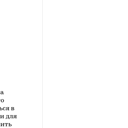
та
то
ься в
и для
тить