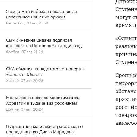
Директо
Студенн
Звезда НБА избежал наказания за
незаконное ношение оружия
могут с
Баскетбол, 07 авг, 21:58
время п
«Олимпи
Сын Зинедина Зидана подписал
контракт с «Леганесом» на один год
реальны
Футбол, 07 авг, 21:26
причина
Студенн
СКА обменял канадского легионера в
«Салават Юлаев»
Среди р
Хоккей, 07 авг, 20:28
террори
обстано
Мельникова назвала мерзким отказ
практич
Хорватии в выдаче виз россиянам
российс
Другие, 07 авг, 20:24
товаров
авиасоо
В Аргентине массажист рассказал о
последних днях Диего Марадоны