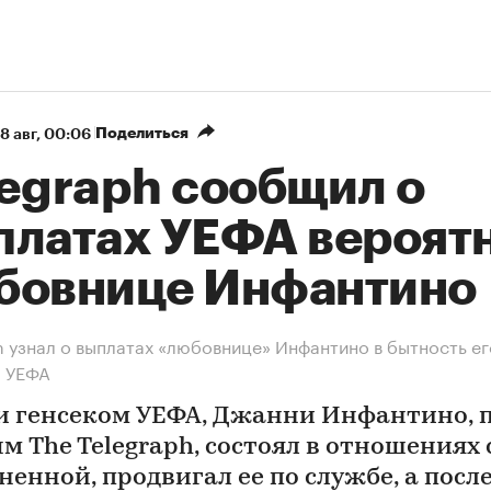
Поделиться
8 авг, 00:06
legraph сообщил о
платах УЕФА вероят
бовнице Инфантино
h узнал о выплатах «любовнице» Инфантино в бытность ег
м УЕФА
и генсеком УЕФА, Джанни Инфантино, 
м The Telegraph, состоял в отношениях 
ненной, продвигал ее по службе, а посл