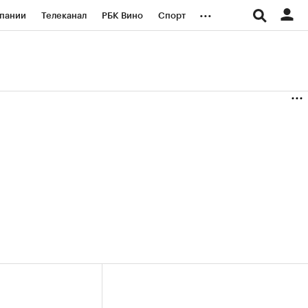
...
пании
Телеканал
РБК Вино
Спорт
ые проекты
Город
Стиль
Крипто
Спецпроекты СПб
логии и медиа
Финансы
(+38,88%)
(+30,78%)
«Русагро» ₽120
Купить
Купить
27.07.27
прогноз ПСБ к 26.07.27