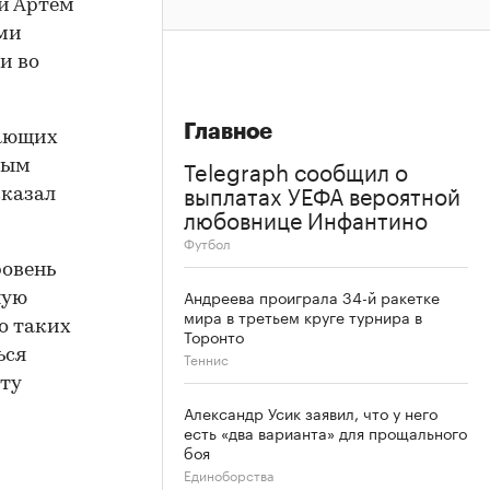
и Артем
ыми
и во
Главное
дающих
Telegraph сообщил о
ным
выплатах УЕФА вероятной
сказал
любовнице Инфантино
Футбол
ровень
Андреева проиграла 34-й ракетке
ную
мира в третьем круге турнира в
о таких
Торонто
ься
Теннис
ту
Александр Усик заявил, что у него
есть «два варианта» для прощального
боя
Единоборства