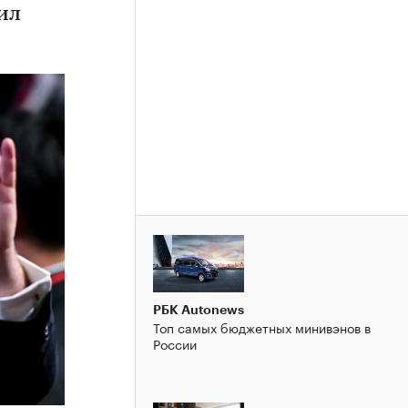
ил
РБК Autonews
Топ самых бюджетных минивэнов в
России