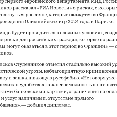
р первого европейского департамента МИД Росси
иков рассказал «РИА Новости» о рисках, с котор
толкнуться россияне, которые окажутся во Франци
роведения Олимпийских игр 2024 года в Париже.
ада будет проводиться в сложных условиях, соз
е риски для российских граждан, которые по раз
м могут оказаться в этот период во Франции», — 
иков.
исков Студенников отметил стабильно высокий у
стической угрозы, неблагоприятную криминоген
вку и зашкаливающую русофобию. «Не говоря уже 
еских неудобствах, как невозможность пользоват
кими банковскими картами, ограничения на опла
 и услуг наличными, отсутствие прямого
бщения», — добавил дипломат.