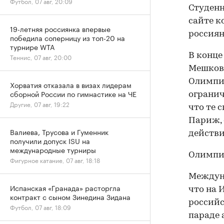
Футбол, 07 авг, 20:09
Студенн
сайте к
19-летняя россиянка впервые
россиян
победила соперницу из топ-20 на
турнире WTA
В конце
Теннис, 07 авг, 20:00
Мешко
Олимпий
Хорватия отказала в визах лидерам
сборной России по гимнастике на ЧЕ
огранич
Другие, 07 авг, 19:22
что те 
Париж, 
Валиева, Трусова и Гуменник
действи
получили допуск ISU на
международные турниры
Олимпиа
Фигурное катание, 07 авг, 18:18
Междун
Испанская «Гранада» расторгла
что на 
контракт с сыном Зинедина Зидана
российс
Футбол, 07 авг, 18:09
параде 