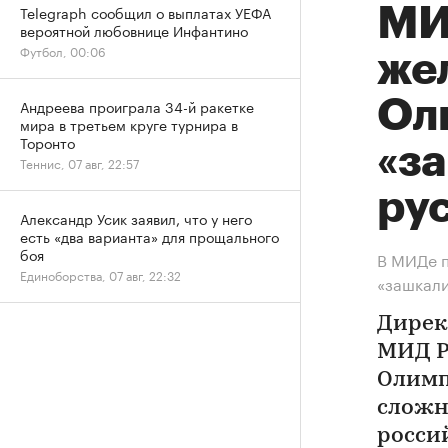
Telegraph сообщил о выплатах УЕФА
МИ
вероятной любовнице Инфантино
Футбол, 00:06
же
Ол
Андреева проиграла 34-й ракетке
мира в третьем круге турнира в
Торонто
«з
Теннис, 07 авг, 22:57
ру
Александр Усик заявил, что у него
есть «два варианта» для прощального
боя
В МИДе 
Единоборства, 07 авг, 22:32
«зашкал
Дирек
МИД Р
Олимп
сложн
росси