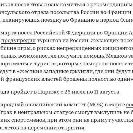
иков посоветовал ознакомиться с рекомендациям
онсульского отдела посольства России во Франции
, планирующих поездку во Францию в период Оли
 марта посол Российской Федерации во Франции А
в
предупредил
туристов из России, желающих посе
ские игры, о рисках непредвиденных инциденто
енных возможностях получить помощь. Мешков за
спортсмены и туристы, которые намерены посетит
едут в «жесткие западные джунгли, где они будут 
й французских властей брошены полностью одни»
00:00
/
00:00
да пройдет в Париже с 26 июля по 11 августа.
ародный олимпийский комитет (МОК) в марте
со
Играх в нейтральном статусе смогут выступить не б
ких спортсменов, при этом они не примут участия
атлетов на церемонии открытия.