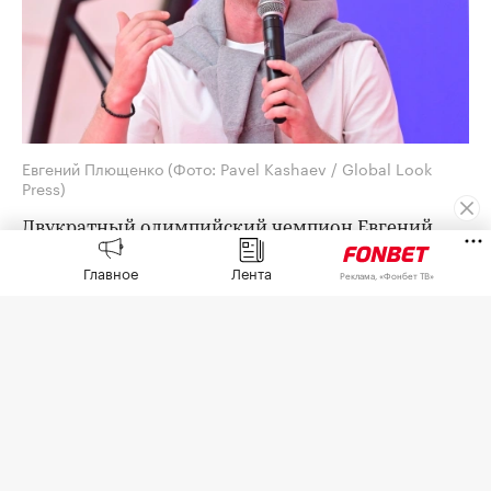
Евгений Плющенко
(Фото: Pavel Kashaev / Global Look
Press)
Двукратный олимпийский чемпион Евгений
Плющенко рад, что российские фигуристы снова
Главное
Лента
Реклама, «Фонбет ТВ»
получили возможность выступать на
международных соревнованиях. Об этом он
заявил журналистам.
Накануне нейтральный статус от
Международного союза конькобежцев (ISU)
получили
почти 20 российских фигуристов,
среди которых были Камила Валиева, Александр
Игнатова (Трусова) и Петр Гуменник.