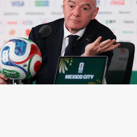
нфантино
(Фото: Carl Recine / Getty Images)
ская конфедерация футбола (CAF) выразила под
ему под волну критики президенту Международн
ии футбола (ФИФА) Джанни Инфантино из-за ска
еским проектом FIFA Forward Enterprise (FFE),
соо