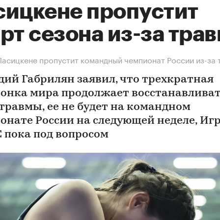
сицкене пропустит
рт сезона из-за тра
Ласицкене пропустит командный чемпионат России из-за
дий Габрилян заявил, что трехкратная
онка мира продолжает восстанавливат
 травмы, ее не будет на командном
онате России на следующей неделе, Иг
 пока под вопросом