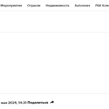
Мероприятия
Отрасли
Недвижимость
Autonews
РБК Ком
ние
РБК Курсы
РБК Life
Тренды
Визионеры
Национальн
б
Исследования
Кредитные рейтинги
Франшизы
Газета
роверка контрагентов
Политика
Экономика
Бизнес
Техно
(+5,8%)
«Северсталь» ₽700
НОВАТЭК ₽1 4
Купить
прогноз КИТ Финанс к 20.07.27
прогноз SberCIB
Поделиться
 мая 2024, 14:31