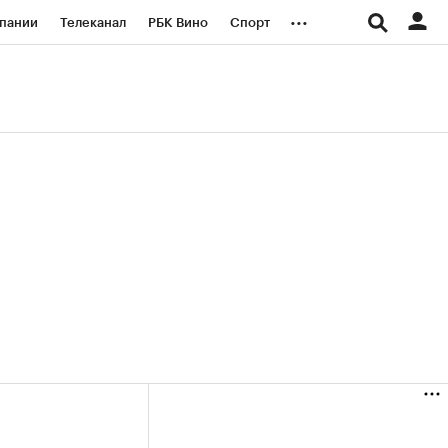
...
пании
Телеканал
РБК Вино
Спорт
ые проекты
Город
Стиль
Крипто
Спецпроекты СПб
логии и медиа
Финансы
(+35,92%)
(+29,76%)
00
«Русагро» ₽120
Купить
Купить
 к 27.07.27
прогноз ПСБ к 26.07.27