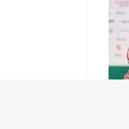
Джанни И
Африкан
попавш
федерац
УЕФА заподозрил Инфантино в
занижении цены на права ЧМ
коммерч