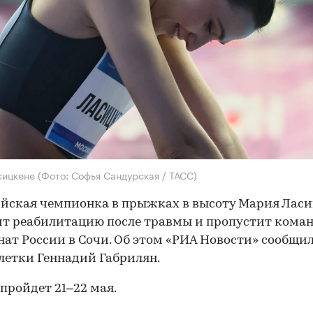
сицкене
(Фото: Софья Сандурская / ТАСС)
йская чемпионка в прыжках в высоту Мария Ласи
т реабилитацию после травмы и пропустит кома
ат России в Сочи. Об этом «РИА Новости» сообщил
летки Геннадий Габрилян.
пройдет 21–22 мая.