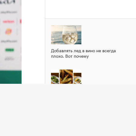
Добавлять лед в вино не всегда
плохо. Вот почему
Зеленый шум: рецепты блюд из
кабачка
держку
ой
ндала с
бщает