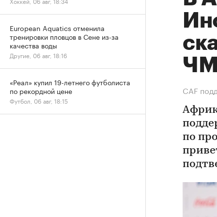
Хоккей, 06 авг, 18:34
Ин
European Aquatics отменила
тренировки пловцов в Сене из-за
ск
качества воды
Другие, 06 авг, 18:16
Ч
«Реал» купил 19-летнего футболиста
СAF подд
по рекордной цене
Футбол, 06 авг, 18:15
Африк
подде
по пр
приве
подтв