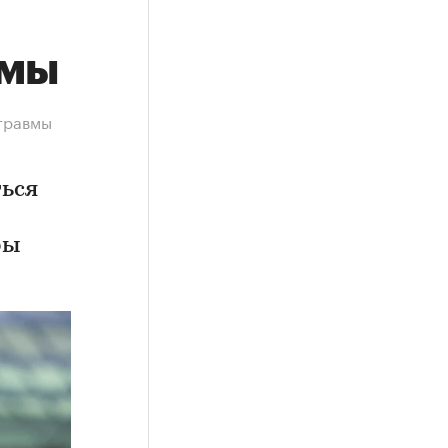
вмы
 травмы
ься
ры