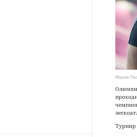
Мария Ла
Олимпи
проходи
чемпион
легкоат
Турнир 