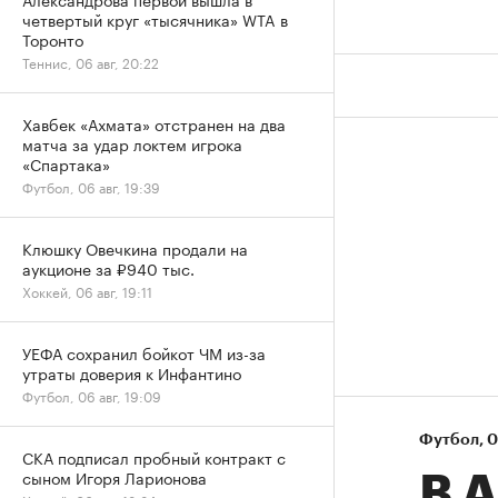
четвертый круг «тысячника» WTA в
Торонто
Теннис, 06 авг, 20:22
Хавбек «Ахмата» отстранен на два
матча за удар локтем игрока
«Спартака»
Футбол, 06 авг, 19:39
Клюшку Овечкина продали на
аукционе за ₽940 тыс.
Хоккей, 06 авг, 19:11
УЕФА сохранил бойкот ЧМ из-за
утраты доверия к Инфантино
Футбол, 06 авг, 19:09
Футбол
⁠,
0
СКА подписал пробный контракт с
сыном Игоря Ларионова
В 