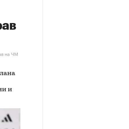
рав
ав на ЧМ
плана
ии и