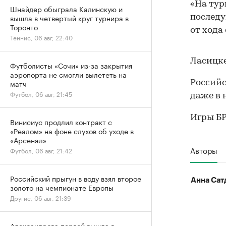
«На тур
Шнайдер обыграла Калинскую и
вышла в четвертый круг турнира в
последу
Торонто
от хода
Теннис, 06 авг, 22:40
Ласицке
Футболисты «Сочи» из-за закрытия
аэропорта не смогли вылететь на
матч
Российс
Футбол, 06 авг, 21:45
даже в 
Игры БР
Винисиус продлил контракт с
«Реалом» на фоне слухов об уходе в
«Арсенал»
Авторы
Футбол, 06 авг, 21:42
Российский прыгун в воду взял второе
Анна Сат
золото на чемпионате Европы
Другие, 06 авг, 21:39
Александрова первой вышла в