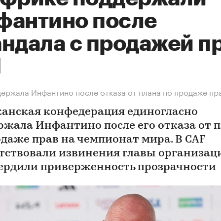
фантино после
андала с продажей п
М
ержала Инфантино после отказа от плана по продаже пр
анская конфедерация единогласно
ржала Инфантино после его отказа от 
одаже прав на чемпионат мира. В CAF
тствовали извинения главы организац
ердили приверженность прозрачности