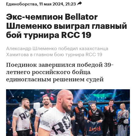
Единоборства
⁠,
11 мая 2024, 21:23
Экс-чемпион Bellator
Шлеменко выиграл главный
бой турнира RCC 19
Александр Шлеменко победил казахстанца
Хамитова в главном бою турнира RCC 19
Поединок завершился победой 39-
летнего российского бойца
единогласным решением судей