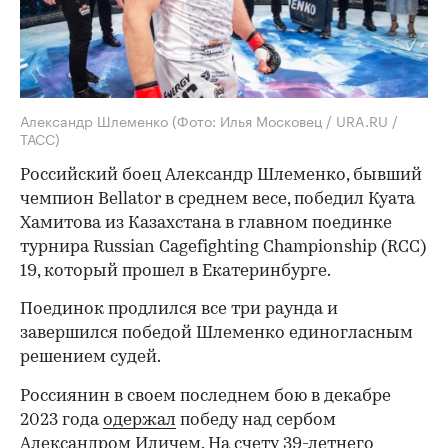
Александр Шлеменко
(Фото: Илья Московец / URA.RU /
ТАСС)
Российский боец Александр Шлеменко, бывший
чемпион Bellator в среднем весе, победил Куата
Хамитова из Казахстана в главном поединке
турнира Russian Cagefighting Championship (RCC)
19, который прошел в Екатеринбурге.
Поединок продлился все три раунда и
завершился победой Шлеменко единогласным
решением судей.
Россиянин в своем последнем бою в декабре
2023 года
одержал
победу над сербом
Александром Иличем. На счету 39-летнего