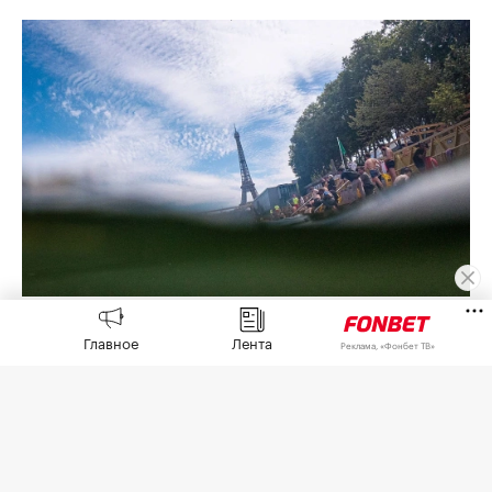
Фото: Tom Nicholson / Getty Images
Главное
Лента
Реклама, «Фонбет ТВ»
Обнаружение «небольшого количества нефти
или топлива» в Сене привело к отмене
тренировок спортсменов на открытой воде 6
августа,
сообщила
пресс-служба European
Aquatics.