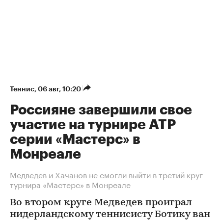
Теннис
⁠,
06 авг, 10:20
Россияне завершили свое
участие на турнире ATP
серии «Мастерс» в
Монреале
Медведев и Хачанов не смогли выйти в третий круг
турнира «Мастерс» в Монреале
Во втором круге Медведев проиграл
нидерландскому теннисисту Ботику ван