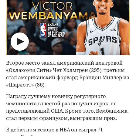
Второе место занял американский центровой
«Оклахомы Сити» Чет Холмгрен (295), третьим
стал американский форвард Брэндон Миллер из
«Шарлотт» (86).
Награду лучшему новичку регулярного
чемпионата в шестой раз получил игрок, не
представляющий США. Кроме того, Вембаньяма
стал первым французом, выигравшим приз.
00:00
/
00:00
В дебютном сезоне в НБА он сыграл 71