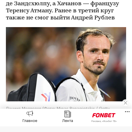
де Зандсхюлпу, а Хачанов — французу
Теренсу Атману. Ранее в третий круг
также не смог выйти Андрей Рублев
Даниил Медведев
(Фото: Minas Panagiotakis / Getty
Images)
Главное
Лента
Реклама, «Фонбет ТВ»
Российские теннисисты Даниил Медведев и
Карен Хачанов не смогли выйти в третий круг