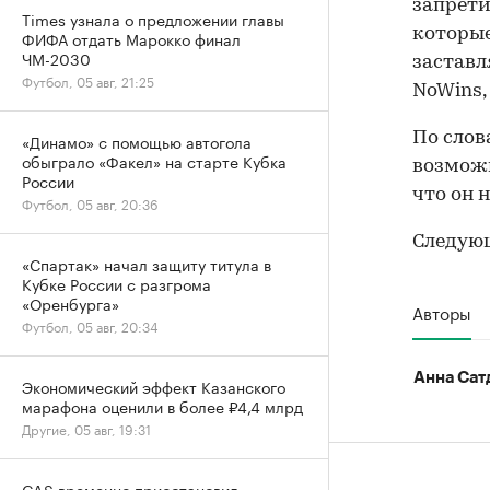
запрети
Times узнала о предложении главы
которые
ФИФА отдать Марокко финал
ЧМ-2030
заставл
Футбол, 05 авг, 21:25
NoWins,
По слов
«Динамо» с помощью автогола
обыграло «Факел» на старте Кубка
возможн
России
что он 
Футбол, 05 авг, 20:36
Следующ
«Спартак» начал защиту титула в
Кубке России с разгрома
«Оренбурга»
Авторы
Футбол, 05 авг, 20:34
Анна Сат
Экономический эффект Казанского
марафона оценили в более ₽4,4 млрд
Другие, 05 авг, 19:31
CAS временно приостановил