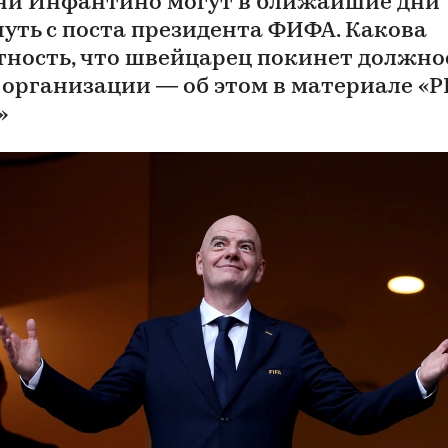
и Инфантино могут в ближайшие дни
нуть с поста президента ФИФА. Какова
тность, что швейцарец покинет должно
 организации — об этом в материале «
»