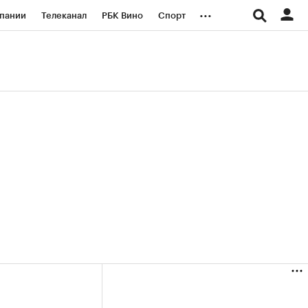
...
пании
Телеканал
РБК Вино
Спорт
ые проекты
Город
Стиль
Крипто
Спецпроекты СПб
логии и медиа
Финансы
+34,24%)
(+29,76%)
«Русагро» ₽120
Купить
Купить
27.07.27
прогноз ПСБ к 26.07.27