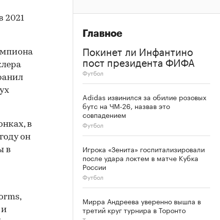
в 2021
Главное
Покинет ли Инфантино
емпиона
пост президента ФИФА
клера
Футбол
ранил
ух
Adidas извинился за обилие розовых
бутс на ЧМ-26, назвав это
совпадением
Футбол
нках, в
году он
Игрока «Зенита» госпитализировали
ы в
после удара локтем в матче Кубка
России
Футбол
orms,
Мирра Андреева уверенно вышла в
третий круг турнира в Торонто
 и
Теннис