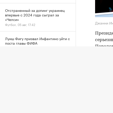
Отстраненный за допинг украинец
впервые с 2024 года сыграл за
«Челси»
Джанни И
Футбол, 05 авг, 17:42
Презид
Луиш Фигу призвал Инфантино уйти с
серьезн
поста главы ФИФА
Поводом
Футбол, 05 авг, 17:34
компани
продать
Призер ОИ-2022 в составе Словакии
Рибар покинул китайский клуб КХЛ
Эти пла
Хоккей, 05 авг, 17:19
УЕФА и 
бойкот
Принимавшие матчи ЧМ-2026 города
США потребовали от ФИФА
На фоне
обещанных выплат
ЧМ-2026, 05 авг, 17:15
проект
европей