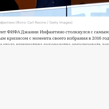
нфантино
(Фото: Carl Recine / Getty Images)
ент ФИФА Джанни Инфантино столкнулся с самым
ым кризисом с момента своего избрания в 2016 год
 стала инициатива руководства организовать д
ю FIFA Forward Enterprise (FFE) стоимостью $20 м
 ее четверть за $4,2 млрд внешним инвесторам.
ны вызвали серьезную критику в спортивном сооб
все 55 входящих в нее национальных федераций
за
е
соревнований под эгидой ФИФА.
 нарастающего давления Инфантино объявил об
от
а
по продаже доли в чемпионате мира. В Союзе
ских футбольных ассоциаций после этого заявили,