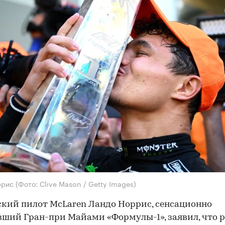
ррис
(Фото: Clive Mason / Getty Images)
кий пилот McLaren Ландо Норрис, сенсационно
ший Гран-при Майами «Формулы-1», заявил, что 