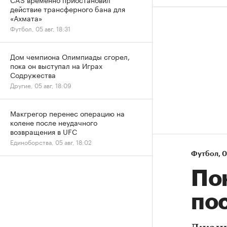
действие трансферного бана для
«Ахмата»
Футбол, 05 авг, 18:31
Дом чемпиона Олимпиады сгорел,
пока он выступал на Играх
Содружества
Другие, 05 авг, 18:09
Макгрегор перенес операцию на
колене после неудачного
возвращения в UFC
Единоборства, 05 авг, 18:02
Футбол
⁠,
0
По
по