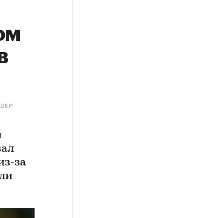
ом
в
ешки
и
вал
из-за
али