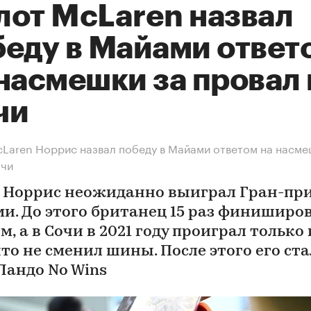
лот McLaren назвал
беду в Майами ответ
насмешки за провал 
чи
Laren Норрис назвал победу в Майами ответом на насм
очи
 Норрис неожиданно выиграл Гран-пр
и. До этого британец 15 раз финиширо
, а в Сочи в 2021 году проиграл только 
что не сменил шины. После этого его ст
 Ландо No Wins