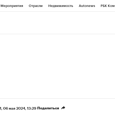
Мероприятия
Отрасли
Недвижимость
Autonews
РБК Ком
ние
РБК Курсы
РБК Life
Тренды
Визионеры
Национальн
б
Исследования
Кредитные рейтинги
Франшизы
Газета
роверка контрагентов
Политика
Экономика
Бизнес
Техно
(+6,77%)
(
«Северсталь» ₽700
НОВАТЭК ₽1 400
Купить
прогноз КИТ Финанс к 20.07.27
прогноз SberCIB к 
Поделиться
1
⁠,
06 мая 2024, 13:29