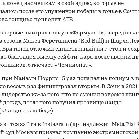
ь конец насмешкам в свой адрес, которые не
ались после его упущенной победы в гонке в Сочи 
лова гонщика приводит AFP.
впервые выиграл гонку в «Формуле-1», опередив ч
а сезона Макса Ферстаппена (Red Bull) и Шарля Ле
). Британец
отложил
единственный пит-стоп и сох
во благодаря выезду сейфти-кара после аварии дв
гонщиков, отмечает «Чемпионат».
-при Майами Норрис 15 раз попадал на подиум в го
ле восемь раз финишировал вторым. В Сочи в 2021 
 лидерство из-за того, что не сменил вовремя шин
 дождь, после чего получил прозвище Ландо
(«Ландо без побед»).
авится зайти в Instagram (принадлежит Meta Platf
й суд Москвы признал компанию экстремистской