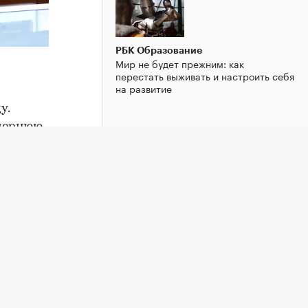
РБК Образование
Мир не будет прежним: как
перестать выживать и настроить себя
на развитие
у.
очернюю
лрд и
РБК Образование
ществе.
«Не бейте людей по рукам»: почему
явили о
вредно наказывать за промахи и
ошибки
казе от
 что