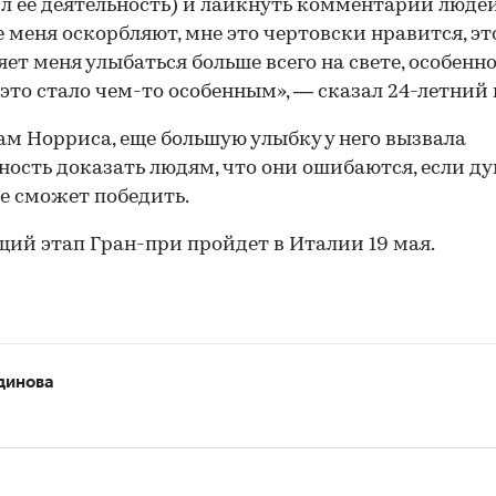
л ее деятельность) и лайкнуть комментарии людей
 меня оскорбляют, мне это чертовски нравится, эт
яет меня улыбаться больше всего на свете, особенн
 это стало чем-то особенным», — сказал 24-летний
ам Норриса, еще большую улыбку у него вызвала
ость доказать людям, что они ошибаются, если ду
не сможет победить.
ий этап Гран-при пройдет в Италии 19 мая.
00:00
/
00:00
динова