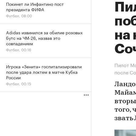
Покинет ли Инфантино пост
Пи
президента ФИФА
Футбол, 08:00
по
на 
Adidas извинился за обилие розовых
бутс на ЧМ-26, назвав это
совпадением
Со
Футбол, 00:16
Пилот Mc
Игрока «Зенита» госпитализировали
после С
после удара локтем в матче Кубка
России
Футбол, 00:15
Ландо
Майам
вторым
того, 
звать