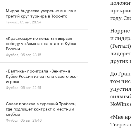
положит
Мирра Андреева уверенно вышла в
прекращ
третий круг турнира в Торонто
году. С
Теннис, 05 авг, 23:54
Норрис 
«Краснодар» по пенальти вырвал
и лидер
победу у «Ахмата» на старте Кубка
(Ferrari
России
лидерст
Футбол, 05 авг, 23:15
других 
«Балтика» проиграла «Зениту» в
До Гран
Кубке России из-за гола своего экс-
игрока
том чис
Футбол, 05 авг, 22:51
упустил
сильный
Салах приехал в турецкий Трабзон,
NoWins 
где подпишет контракт с местным
клубом
«Мне нр
Футбол, 05 авг, 21:46
Тверско