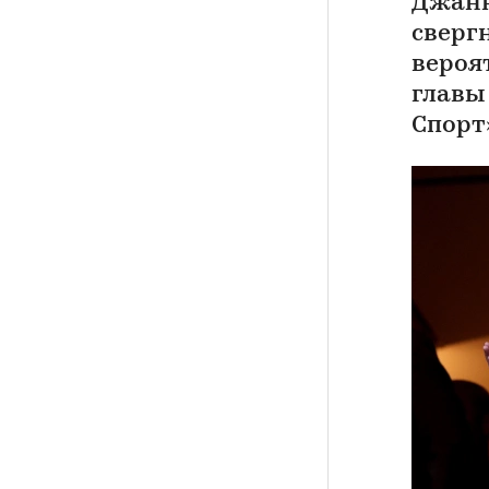
Джанн
сверг
вероя
главы
Спорт