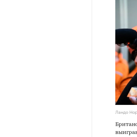
Ландо Но
Британс
выиграв