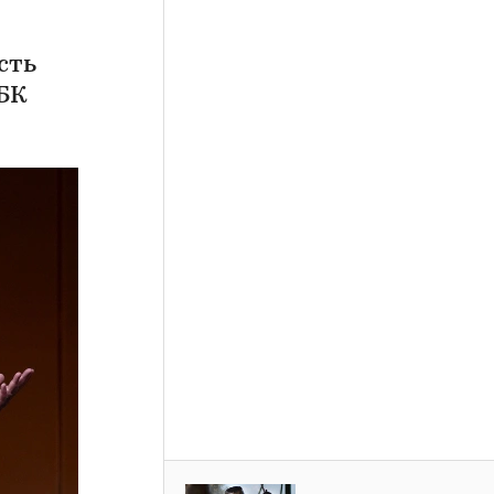
сть
РБК