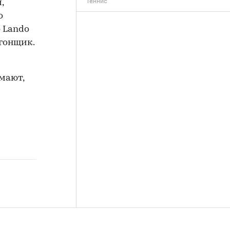
,
о
о Lando
 гонщик.
мают,