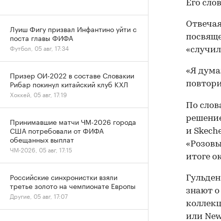
Его сло
Отвечая
Луиш Фигу призвал Инфантино уйти с
поста главы ФИФА
посвяще
Футбол, 05 авг, 17:34
«случил
«Я дума
Призер ОИ-2022 в составе Словакии
Рибар покинул китайский клуб КХЛ
повтори
Хоккей, 05 авг, 17:19
По слов
решение
Принимавшие матчи ЧМ-2026 города
США потребовали от ФИФА
и Skech
обещанных выплат
«Розовы
ЧМ-2026, 05 авг, 17:15
итоге о
Российские синхронистки взяли
Гульден
третье золото на чемпионате Европы
знают о
Другие, 05 авг, 17:07
коллекц
или New