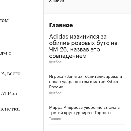
ошибки
шлом
Главное
Adidas извинился за
обилие розовых бутс на
ЧМ-26, назвав это
совпадением
иям с
Футбол
A, всего
Игрока «Зенита» госпитализировали
после удара локтем в матче Кубка
России
Футбол
 ATP за
Мирра Андреева уверенно вышла в
нисистка
третий круг турнира в Торонто
Теннис