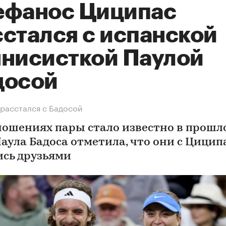
ефанос Циципас
сстался с испанской
ннисисткой Паулой
досой
расстался с Бадосой
ношениях пары стало известно в прошл
Паула Бадоса отметила, что они с Цици
ись друзьями