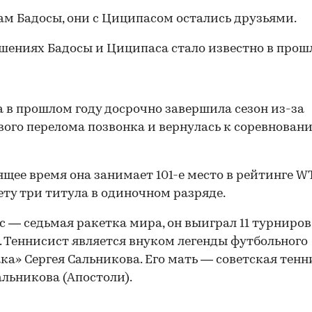
ам Бадосы, они с Циципасом остались друзьями.
шениях Бадосы и Циципаса стало известно в про
 в прошлом году досрочно завершила сезон из-за
вого перелома позвонка и вернулась к соревнован
ящее время она занимает 101-е место в рейтинге WT
чету три титула в одиночном разряде.
 — седьмая ракетка мира, он выиграл 11 турниров
. Теннисист является внуком легенды футбольного
ка» Сергея Сальникова. Его мать — советская тен
льникова (Апостоли).
00:00
/
00:00