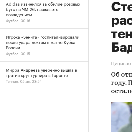
Adidas извинился за обилие розовых
Ст
бутс на ЧМ-26, назвав это
совпадением
ра
Футбол, 00:16
те
Игрока «Зенита» госпитализировали
после удара локтем в матче Кубка
Ба
России
Футбол, 00:15
Циципас 
Мирра Андреева уверенно вышла в
третий круг турнира в Торонто
Об от
Теннис, 05 авг, 23:54
году. 
остал