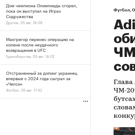
Дом чемпиона Олимпиады сгорел,
пока он выступал на Играх
Футбол
⁠,
0
Содружества
Adi
Другие, 05 авг, 18:09
об
Макгрегор перенес операцию на
колене после неудачного
ЧМ-
возвращения в UFC
Единоборства, 05 авг, 18:02
со
Отстраненный за допинг украинец
впервые с 2024 года сыграл за
Глава 
«Челси»
Футбол, 05 авг, 17:42
ЧМ-20
бутсах
слова
конку