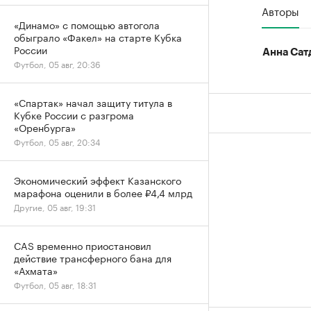
Авторы
«Динамо» с помощью автогола
обыграло «Факел» на старте Кубка
России
Анна Сат
Футбол, 05 авг, 20:36
«Спартак» начал защиту титула в
Кубке России с разгрома
«Оренбурга»
Футбол, 05 авг, 20:34
Экономический эффект Казанского
марафона оценили в более ₽4,4 млрд
Другие, 05 авг, 19:31
CAS временно приостановил
действие трансферного бана для
«Ахмата»
Футбол, 05 авг, 18:31