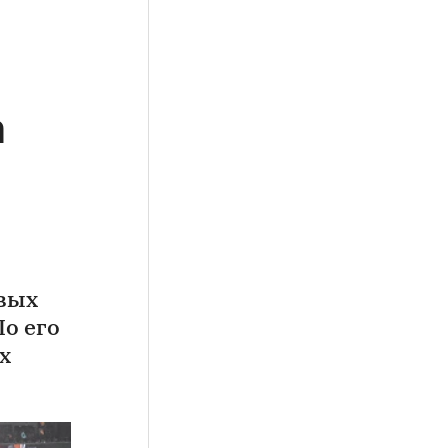
а
овых
По его
х