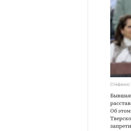
Стефанос 
Бывшая 
расстав
Об этом
Тверско
запрети