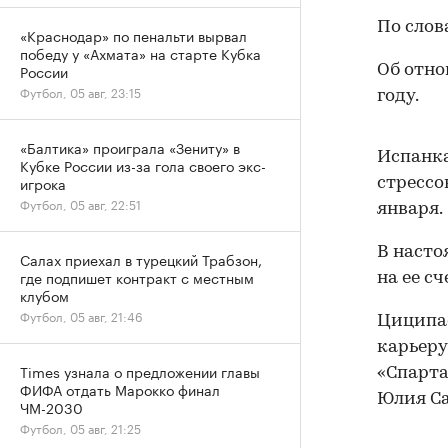
По слов
«Краснодар» по пенальти вырвал
победу у «Ахмата» на старте Кубка
России
Об отно
Футбол, 05 авг, 23:15
году.
«Балтика» проиграла «Зениту» в
Испанка
Кубке России из-за гола своего экс-
игрока
стрессо
Футбол, 05 авг, 22:51
января.
В насто
Салах приехал в турецкий Трабзон,
где подпишет контракт с местным
на ее с
клубом
Футбол, 05 авг, 21:46
Циципас
карьеру
Times узнала о предложении главы
«Спарта
ФИФА отдать Марокко финал
Юлия Са
ЧМ-2030
Футбол, 05 авг, 21:25