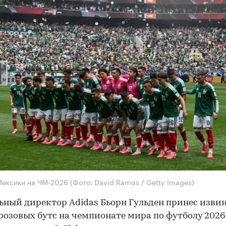
Мексики на ЧМ-2026
(Фото: David Ramos / Getty Images)
ьный директор Adidas Бьорн Гульден принес извин
розовых бутс на чемпионате мира по футболу 2026 