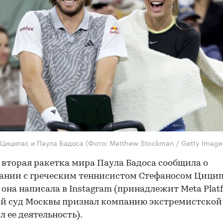
Циципас и Паула Бадоса
(Фото: Matthew Stockman / Getty Image
вторая ракетка мира Паула Бадоса сообщила о
ании с греческим теннисистом Стефаносом Цицип
 она написала в Instagram (принадлежит Meta Platf
й суд Москвы признал компанию экстремистской
л ее деятельность).