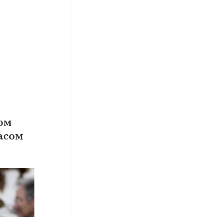
ом
пасом