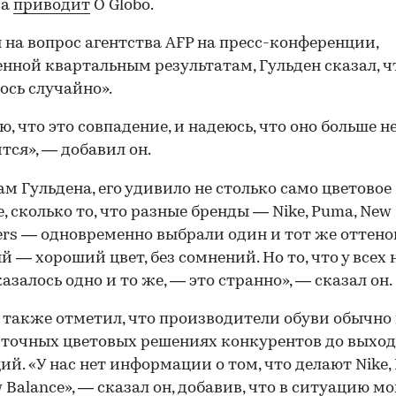
ва
приводит
O Globo.
 на вопрос агентства AFP на пресс-конференции,
нной квартальным результатам, Гульден сказал, ч
ось случайно».
ю, что это совпадение, и надеюсь, что оно больше н
тся», — добавил он.
ам Гульдена, его удивило не столько само цветовое
, сколько то, что разные бренды — Nike, Puma, New
ers — одновременно выбрали один и тот же оттено
й — хороший цвет, без сомнений. Но то, что у всех 
казалось одно и то же, — это странно», — сказал он.
 также отметил, что производители обуви обычно 
 точных цветовых решениях конкурентов до выхо
ий. «У нас нет информации о том, что делают Nike,
 Balance», — сказал он, добавив, что в ситуацию м