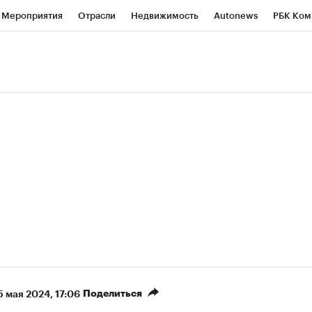
Мероприятия
Отрасли
Недвижимость
Autonews
РБК Ком
ние
РБК Курсы
РБК Life
Тренды
Визионеры
Национальн
б
Исследования
Кредитные рейтинги
Франшизы
Газета
роверка контрагентов
Политика
Экономика
Бизнес
Техно
(+86,01%)
(+28,89%)
450
АФК «Система» ₽12
Купить
Куп
СБ к 29.07.27
прогноз БКС к 15.07.27
Поделиться
5 мая 2024, 17:06