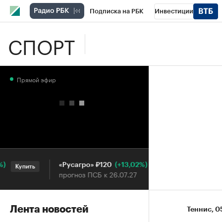
Подписка на РБК
Инвестиции
СПОРТ
Школа управления РБК
РБК Образова
РБК Бизнес-среда
Дискуссионный клу
Прямой эфир
Конференции СПб
Спецпроекты
П
Рынок наличной валюты
(+13,02%)
«Русагро» ₽120
Ozon ₽5 
Купить
Купить
прогноз ПСБ к 26.07.27
прогноз П
Лента новостей
Теннис
⁠,
0