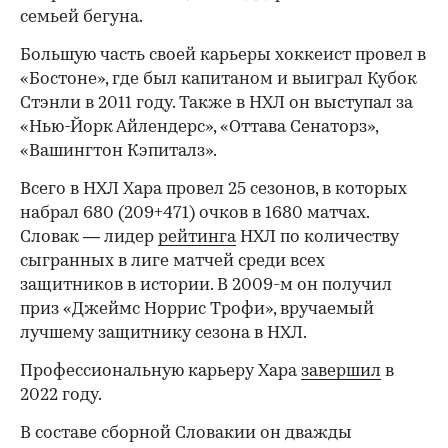
семьей бегуна.
Большую часть своей карьеры хоккеист провел в
«Бостоне», где был капитаном и выиграл Кубок
Стэнли в 2011 году. Также в НХЛ он выступал за
«Нью-Йорк Айлендерс», «Оттава Сенаторз»,
«Вашингтон Кэпиталз».
00:00
/
00:00
Всего в НХЛ Хара провел 25 сезонов, в которых
набрал 680 (209+471) очков в 1680 матчах.
Словак — лидер
рейтинга
НХЛ по количеству
сыгранных в лиге матчей среди всех
защитников в истории. В 2009-м он получил
приз «Джеймс Норрис Трофи», вручаемый
лучшему защитнику сезона в НХЛ.
Профессиональную карьеру Хара
завершил
в
2022 году.
В составе сборной Словакии он дважды