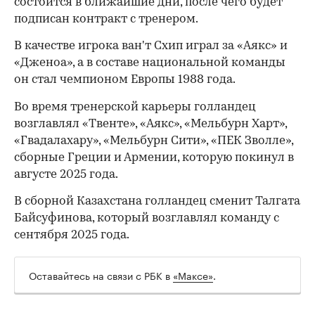
состоится в ближайшие дни, после чего будет
подписан контракт с тренером.
В качестве игрока ван'т Схип играл за «Аякс» и
«Дженоа», а в составе национальной команды
он стал чемпионом Европы 1988 года.
Во время тренерской карьеры голландец
возглавлял «Твенте», «Аякс», «Мельбурн Харт»,
«Гвадалахару», «Мельбурн Сити», «ПЕК Зволле»,
сборные Греции и Армении, которую покинул в
августе 2025 года.
В сборной Казахстана голландец сменит Талгата
Байсуфинова, который возглавлял команду с
сентября 2025 года.
00:00
/
00:00
Оставайтесь на связи с РБК в
«Максе»
.