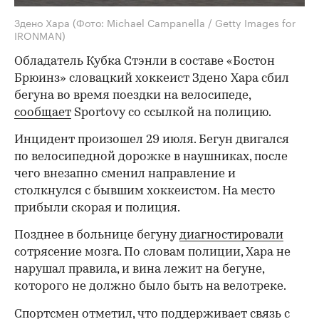
Здено Хара
(Фото: Michael Campanella / Getty Images for
IRONMAN)
Обладатель Кубка Стэнли в составе «Бостон
Брюинз» словацкий хоккеист Здено Хара сбил
бегуна во время поездки на велосипеде,
сообщает
Sportovy со ссылкой на полицию.
Инцидент произошел 29 июля. Бегун двигался
по велосипедной дорожке в наушниках, после
чего внезапно сменил направление и
столкнулся с бывшим хоккеистом. На место
прибыли скорая и полиция.
Позднее в больнице бегуну
диагностировали
сотрясение мозга. По словам полиции, Хара не
нарушал правила, и вина лежит на бегуне,
которого не должно было быть на велотреке.
Спортсмен отметил, что поддерживает связь с