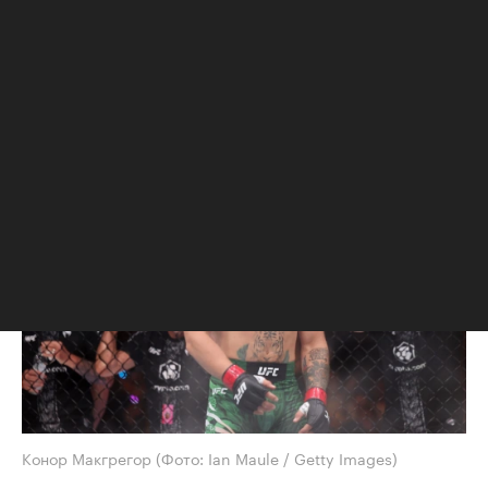
Макгрегор получил травму колена 12
июля в своем первом бою за пять лет,
позднее ему провели операцию на
колене. Глава UFC сообщал, что боец
пропустит около года
Конор Макгрегор
(Фото: Ian Maule / Getty Images)