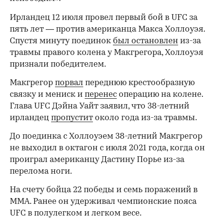
Ирландец 12 июля провел первый бой в UFC за
пять лет — против американца Макса Холлоуэя.
Спустя минуту поединок
был остановлен
из-за
травмы правого колена у Макгрегора, Холлоуэя
признали победителем.
Макгрегор
порвал
переднюю крестообразную
связку и мениск и
перенес
операцию на колене.
Глава UFC Дэйна Уайт заявил, что 38-летний
00:00
/
00:00
ирландец
пропустит
около года из-за травмы.
До поединка с Холлоуэем 38-летний Макгрегор
не выходил в октагон с июля 2021 года, когда он
проиграл американцу Дастину Порье из-за
перелома ноги.
На счету бойца 22 победы и семь поражений в
ММА. Ранее он удерживал чемпионские пояса
UFC в полулегком и легком весе.