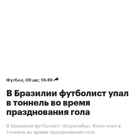
Футбол
⁠,
09 авг, 14:49
В Бразилии футболист упал
в тоннель во время
празднования гола
В Бразилии футболист «Коритибы» Жаси упал в
тоннель во время празднования гола