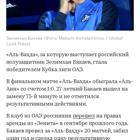
Зелимхан Бакаев
(Фото: Maksim Konstantinov / Global
Look Press)
«Аль-Вахда», за которую выступает российский
полузащитник Зелимхан Бакаев, стала
победителем Кубка лиги ОАЭ.
В финальном матче «Аль-Вахда» обыграла «Аль-
Аин» со счетом 1:0. 27-летний Бакаев вышел на
замену 75-й минуте и не отметился
результативными действиями.
В клуб из ОАЭ россиянин
перешел
на правах
аренды из «Зенита» в сентябре прошлого года.
Бакаев провел за «Аль-Вахду» 20 матчей, забил
один гол и сделал одну результативную